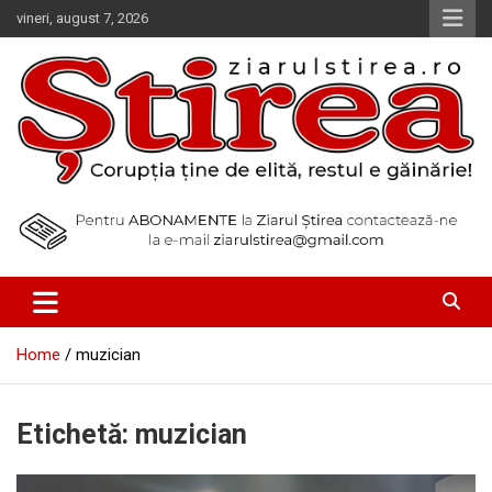
Skip
vineri, august 7, 2026
to
content
Corupția ține de elită, restul e găinărie!
Ziarul Știrea
Home
muzician
Etichetă:
muzician