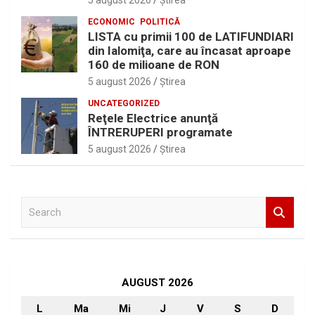
5 august 2026
Ştirea
ECONOMIC
POLITICĂ
LISTA cu primii 100 de LATIFUNDIARI
din Ialomiţa, care au încasat aproape
160 de milioane de RON
5 august 2026
Ştirea
UNCATEGORIZED
Reţele Electrice anunţă
ÎNTRERUPERI programate
5 august 2026
Ştirea
S
e
a
r
c
h
AUGUST 2026
L
Ma
Mi
J
V
S
D