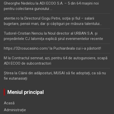
Gheorghe Nedelcu
la
ADI ECOO S.A. – 5 din 64 maşini noi
pentru colectarea gunoiului …
atentie.ro
la
Directorul Gogu Petre, soţia şi fiul – salarii
bugetare, pensii mari, dar şi câştiguri pe măsura talentului…
Tudorel-Cristian Nenciu
la
Noul director al URBAN S.A. şi
preşedintele CJ Ialomiţa explică şirul evenimentelor recente
https://32rosucasino.com/
la
Puchiardeala cui i-a păstorit!
M
la
Contractul semnat, azi, pentru 64 de autogunoiere, scapă
ADI ECOO de subcontractori
Ştirea
la
Câinii din adăposturi, MUSAI să fie adoptați, ca să nu
fie eutanasiați
Meniul principal
Acasă
Administrație