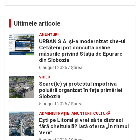
Ultimele articole
ANUNTURI
URBAN S.A. și-a modernizat site-ul.
Cetățenii pot consulta online
măsurile privind Stația de Epurare
din Slobozia
6 august 2026
Ştirea
VIDEO
Soare(le) și protestul împotriva
poluării organizat în fața primăriei
Slobozia
5 august 2026
Ştirea
ADMINISTRAȚIE
ANUNTURI
CULTURĂ
Eşti pe Litoral şi vrei să te distrezi
fără cheltuială? Iată oferta „În ritmul
Verii”