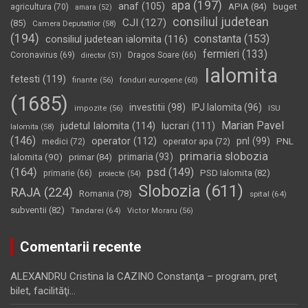
apa
(197)
anaf
(105)
APIA
(84)
buget
agricultura
(70)
amara
(52)
consiliul judetean
CJI
(127)
(85)
Camera Deputatilor
(58)
(194)
constanta
(153)
consiliul judetean ialomita
(116)
fermieri
(133)
Coronavirus
(69)
Dragos Soare
(66)
director
(51)
Ialomita
fetesti
(119)
fonduri europene
(60)
finante
(56)
(1685)
investitii
(98)
IPJ Ialomita
(96)
impozite
(56)
ISU
Marian Pavel
judetul Ialomita
(114)
lucrari
(111)
Ialomita
(58)
(146)
operator
(112)
pnl
(99)
PNL
medici
(72)
operator apa
(72)
primaria slobozia
Ialomita
(90)
primaria
(93)
primar
(84)
(164)
psd
(149)
PSD Ialomita
(82)
primarie
(66)
proiecte
(54)
Slobozia
(611)
RAJA
(224)
Romania
(78)
spital
(64)
subventii
(82)
Tandarei
(64)
Victor Moraru
(56)
Comentarii recente
ALEXANDRU Cristina
la
CAZINO Constanţa – program, preţ
bilet, facilităţi…