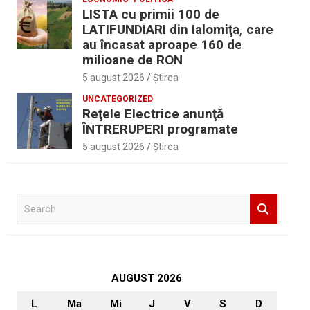
LISTA cu primii 100 de
LATIFUNDIARI din Ialomiţa, care
au încasat aproape 160 de
milioane de RON
5 august 2026
Ştirea
UNCATEGORIZED
Reţele Electrice anunţă
ÎNTRERUPERI programate
5 august 2026
Ştirea
S
e
a
r
c
h
AUGUST 2026
L
Ma
Mi
J
V
S
D