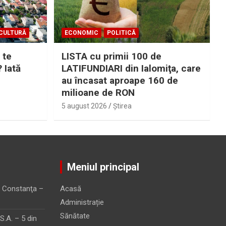
CULTURĂ
ECONOMIC
POLITICĂ
 te
LISTA cu primii 100 de
? Iată
LATIFUNDIARI din Ialomiţa, care
au încasat aproape 160 de
milioane de RON
5 august 2026
Ştirea
Meniul principal
 Constanţa –
Acasă
Administrație
Sănătate
.A. – 5 din