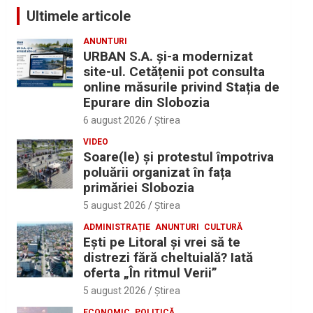
Ultimele articole
ANUNTURI
URBAN S.A. și-a modernizat
site-ul. Cetățenii pot consulta
online măsurile privind Stația de
Epurare din Slobozia
6 august 2026
Ştirea
VIDEO
Soare(le) și protestul împotriva
poluării organizat în fața
primăriei Slobozia
5 august 2026
Ştirea
ADMINISTRAȚIE
ANUNTURI
CULTURĂ
Eşti pe Litoral şi vrei să te
distrezi fără cheltuială? Iată
oferta „În ritmul Verii”
5 august 2026
Ştirea
ECONOMIC
POLITICĂ