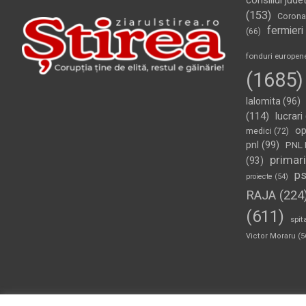
consiliul jude
(153)
Corona
fermieri
(66)
fonduri europen
(1685)
Ialomita
(96)
(114)
lucrari
op
medici
(72)
pnl
(99)
PNL 
primari
(93)
p
proiecte
(54)
RAJA
(224
(611)
spit
Victor Moraru
(5