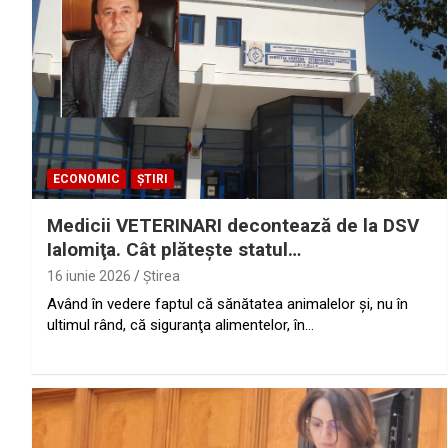
ECONOMIC
ȘTIRI
Medicii VETERINARI decontează de la DSV
Ialomiţa. Cât plăteşte statul…
16 iunie 2026
Ştirea
Având în vedere faptul că sănătatea animalelor şi, nu în
ultimul rând, că siguranţa alimentelor, în…