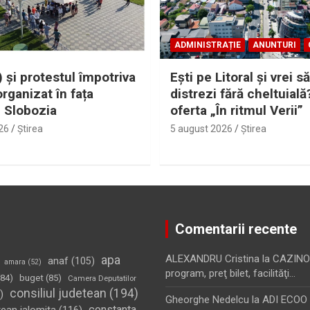
ADMINISTRAȚIE
ANUNTURI
 și protestul împotriva
Eşti pe Litoral şi vrei să
organizat în fața
distrezi fără cheltuială
i Slobozia
oferta „În ritmul Verii”
26
Ştirea
5 august 2026
Ştirea
Comentarii recente
apa
ALEXANDRU Cristina
la
CAZINO
anaf
(105)
amara
(52)
program, preţ bilet, facilităţi…
84)
buget
(85)
Camera Deputatilor
consiliul judetean
(194)
)
Gheorghe Nedelcu
la
ADI ECOO S
constanta