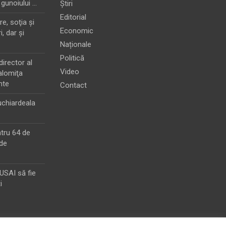
 gunoiului …
Știri
Editorial
e, soţia şi
Economic
i, dar şi
Naționale
Politică
director al
Video
alomiţa
nte
Contact
chiardeala
ntru 64 de
de
MUSAI să fie
i