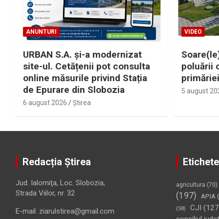
ANUNTURI
VIDEO
URBAN S.A. și-a modernizat
Soare(le)
site-ul. Cetățenii pot consulta
poluării 
online măsurile privind Stația
primărie
de Epurare din Slobozia
5 august 20
6 august 2026
Ştirea
Redacția Știrea
Etichete
Jud. Ialomiţa, Loc. Slobozia,
agricultura
(70)
Strada Viilor, nr. 32
(197)
APIA
(
CJI
(127
(58)
E-mail: ziarulstirea@gmail.com