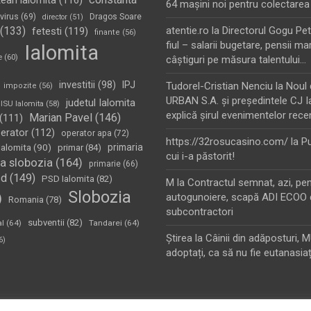
tean ialomita
(116)
64 maşini noi pentru colectarea
virus
(69)
Dragos Soare
director
(51)
(133)
atentie.ro
la
Directorul Gogu Petr
fetesti
(119)
finante
(56)
fiul – salarii bugetare, pensii mar
Ialomita
e
(60)
câştiguri pe măsura talentului…
investitii
(98)
IPJ
Tudorel-Cristian Nenciu
la
Noul 
impozite
(56)
URBAN S.A. şi preşedintele CJ I
judetul Ialomita
ISU Ialomita
(58)
explică şirul evenimentelor rece
Marian Pavel
(146)
(111)
erator
(112)
operator apa
(72)
https://32rosucasino.com/
la
Pu
Ialomita
(90)
primaria
primar
(84)
cui i-a păstorit!
a slobozia
(164)
primarie
(66)
sd
(149)
PSD Ialomita
(82)
M
la
Contractul semnat, azi, pe
Slobozia
)
autogunoiere, scapă ADI ECOO 
Romania
(78)
subcontractori
subventii
(82)
al
(64)
Tandarei
(64)
Ştirea
la
Câinii din adăposturi, 
6)
adoptați, ca să nu fie eutanasiaț