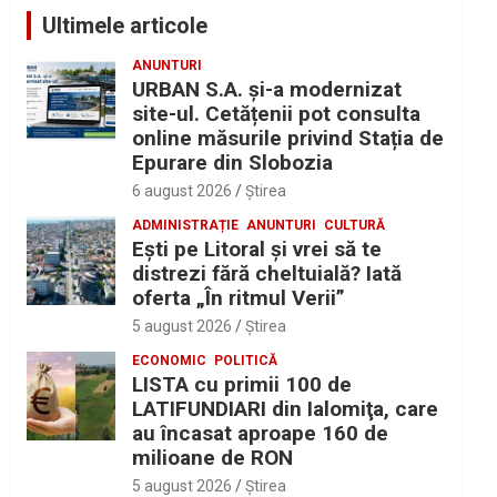
Ultimele articole
ANUNTURI
URBAN S.A. și-a modernizat
site-ul. Cetățenii pot consulta
online măsurile privind Stația de
Epurare din Slobozia
6 august 2026
Ştirea
ADMINISTRAȚIE
ANUNTURI
CULTURĂ
Eşti pe Litoral şi vrei să te
distrezi fără cheltuială? Iată
oferta „În ritmul Verii”
5 august 2026
Ştirea
ECONOMIC
POLITICĂ
LISTA cu primii 100 de
LATIFUNDIARI din Ialomiţa, care
au încasat aproape 160 de
milioane de RON
5 august 2026
Ştirea