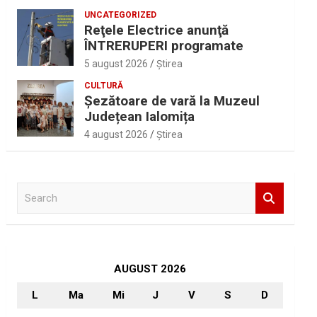
UNCATEGORIZED
Reţele Electrice anunţă
ÎNTRERUPERI programate
5 august 2026
Ştirea
CULTURĂ
Șezătoare de vară la Muzeul
Județean Ialomița
4 august 2026
Ştirea
S
e
a
r
c
h
AUGUST 2026
L
Ma
Mi
J
V
S
D