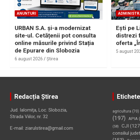
ANUNTURI
ADMINISTR
URBAN S.A. și-a modernizat
Eşti pe L
site-ul. Cetățenii pot consulta
distrezi 
online măsurile privind Stația
oferta „Î
de Epurare din Slobozia
5 august 20
6 august 2026
Ştirea
Redacția Știrea
Etichete
Jud. Ialomiţa, Loc. Slobozia,
agricultura
(70)
Strada Viilor, nr. 32
(197)
APIA
(
CJI
(127
(58)
E-mail: ziarulstirea@gmail.com
consiliul jude