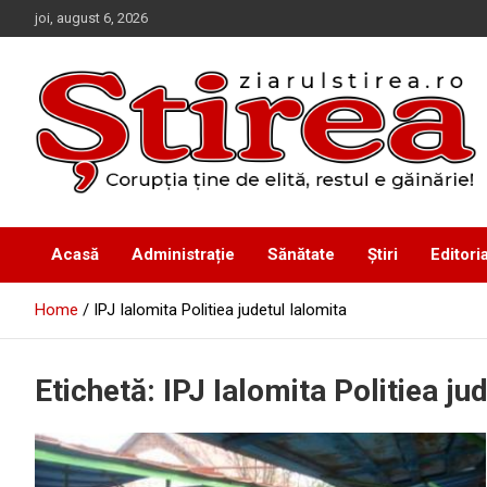
Skip
joi, august 6, 2026
to
content
Corupția ține de elită, restul e găinărie!
Ziarul Știrea
Acasă
Administrație
Sănătate
Știri
Editoria
Home
IPJ Ialomita Politiea judetul Ialomita
Etichetă:
IPJ Ialomita Politiea ju