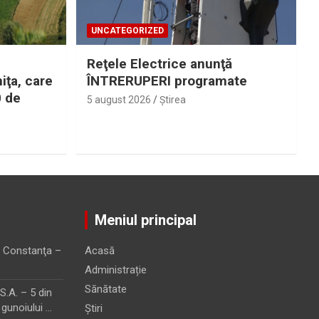
UNCATEGORIZED
Reţele Electrice anunţă
iţa, care
ÎNTRERUPERI programate
0 de
5 august 2026
Ştirea
Meniul principal
 Constanţa –
Acasă
Administrație
Sănătate
.A. – 5 din
 gunoiului …
Știri