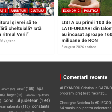
AȚIE
ANUNTURI
CULTURĂ
ECONOMIC
POLITICĂ
itoral şi vrei să te
LISTA cu primii 100 de
fără cheltuială? Iată
LATIFUNDIARI din Ialom
n ritmul Verii”
au încasat aproape 16
milioane de RON
26
Ştirea
5 august 2026
Ştirea
Comentarii recente
apa
ALEXANDRU Cristina
la
CAZINO
anaf
(105)
amara
(52)
program, preţ bilet, facilităţi…
84)
buget
(85)
Camera Deputatilor
consiliul judetean
(194)
)
Gheorghe Nedelcu
la
ADI ECOO S
constanta
tean ialomita
(116)
64 maşini noi pentru colectarea