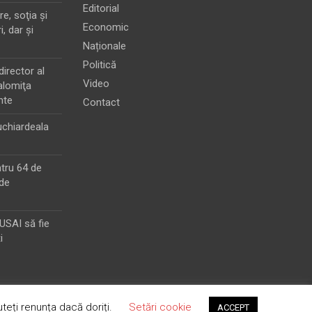
Editorial
e, soţia şi
Economic
i, dar şi
Naționale
Politică
director al
Video
alomiţa
nte
Contact
chiardeala
ntru 64 de
de
MUSAI să fie
i
teți renunța dacă doriți.
Setări cookie
ACCEPT