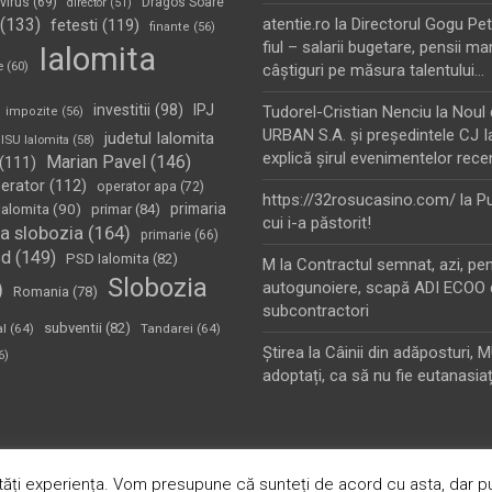
virus
(69)
Dragos Soare
director
(51)
(133)
atentie.ro
la
Directorul Gogu Petr
fetesti
(119)
finante
(56)
fiul – salarii bugetare, pensii mar
Ialomita
e
(60)
câştiguri pe măsura talentului…
investitii
(98)
IPJ
Tudorel-Cristian Nenciu
la
Noul 
impozite
(56)
URBAN S.A. şi preşedintele CJ I
judetul Ialomita
ISU Ialomita
(58)
explică şirul evenimentelor rece
Marian Pavel
(146)
(111)
erator
(112)
operator apa
(72)
https://32rosucasino.com/
la
Pu
Ialomita
(90)
primaria
primar
(84)
cui i-a păstorit!
a slobozia
(164)
primarie
(66)
sd
(149)
PSD Ialomita
(82)
M
la
Contractul semnat, azi, pe
Slobozia
)
autogunoiere, scapă ADI ECOO 
Romania
(78)
subcontractori
subventii
(82)
al
(64)
Tandarei
(64)
Ştirea
la
Câinii din adăposturi, 
6)
adoptați, ca să nu fie eutanasiaț
oudly Powered by:
WordPress
ăți experiența. Vom presupune că sunteți de acord cu asta, dar pu