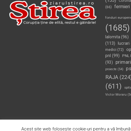
(153)
Corona
fermieri
(66)
fonduri europen
(1685)
Ialomita
(96)
(113)
lucrari
op
medici
(72)
pnl
(99)
PNL 
primari
(93)
p
proiecte
(54)
RAJA
(224
(611)
spit
Victor Moraru
(5
Copyright © 2026
Ziarul Știrea
Theme by:
Theme Horse
Pr
Acest site web folosește cookie-uri pentru a vă îmbunăt