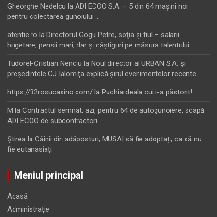
Gheorghe Nedelcu
la
ADI ECOO S.A. – 5 din 64 maşini noi
pentru colectarea gunoiului …
atentie.ro
la
Directorul Gogu Petre, soţia şi fiul – salarii
bugetare, pensii mari, dar şi câştiguri pe măsura talentului…
Tudorel-Cristian Nenciu
la
Noul director al URBAN S.A. şi
preşedintele CJ Ialomiţa explică şirul evenimentelor recente
https://32rosucasino.com/
la
Puchiardeala cui i-a păstorit!
M
la
Contractul semnat, azi, pentru 64 de autogunoiere, scapă
ADI ECOO de subcontractori
Ştirea
la
Câinii din adăposturi, MUSAI să fie adoptați, ca să nu
fie eutanasiați
Meniul principal
Acasă
Administrație