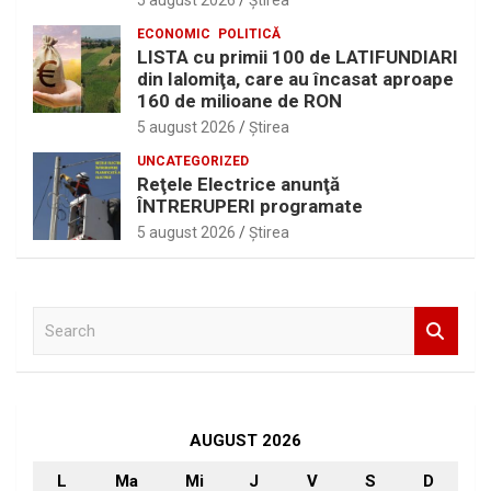
5 august 2026
Ştirea
ECONOMIC
POLITICĂ
LISTA cu primii 100 de LATIFUNDIARI
din Ialomiţa, care au încasat aproape
160 de milioane de RON
5 august 2026
Ştirea
UNCATEGORIZED
Reţele Electrice anunţă
ÎNTRERUPERI programate
5 august 2026
Ştirea
S
e
a
r
c
h
AUGUST 2026
L
Ma
Mi
J
V
S
D