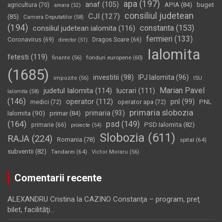
apa
(197)
anaf
(105)
APIA
(84)
buget
agricultura
(70)
amara
(52)
consiliul judetean
CJI
(127)
(85)
Camera Deputatilor
(58)
(194)
constanta
(153)
consiliul judetean ialomita
(116)
fermieri
(133)
Coronavirus
(69)
Dragos Soare
(66)
director
(51)
Ialomita
fetesti
(119)
fonduri europene
(60)
finante
(56)
(1685)
investitii
(98)
IPJ Ialomita
(96)
impozite
(56)
ISU
Marian Pavel
judetul Ialomita
(114)
lucrari
(111)
Ialomita
(58)
(146)
operator
(112)
pnl
(99)
PNL
medici
(72)
operator apa
(72)
primaria slobozia
Ialomita
(90)
primaria
(93)
primar
(84)
(164)
psd
(149)
PSD Ialomita
(82)
primarie
(66)
proiecte
(54)
Slobozia
(611)
RAJA
(224)
Romania
(78)
spital
(64)
subventii
(82)
Tandarei
(64)
Victor Moraru
(56)
Comentarii recente
ALEXANDRU Cristina
la
CAZINO Constanţa – program, preţ
bilet, facilităţi…