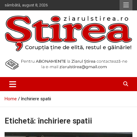
Skip
sâmbătă, august 8, 2026
to
content
Corupția ține de elită, restul e găinărie!
Ziarul Știrea
Home
închiriere spatii
Etichetă:
închiriere spatii