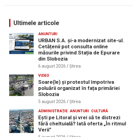
Ultimele articole
ANUNTURI
URBAN S.A. și-a modernizat site-ul.
Cetățenii pot consulta online
măsurile privind Stația de Epurare
din Slobozia
6 august 2026
Ştirea
VIDEO
Soare(le) și protestul împotriva
poluării organizat în fața primăriei
Slobozia
5 august 2026
Ştirea
ADMINISTRAȚIE
ANUNTURI
CULTURĂ
Eşti pe Litoral şi vrei să te distrezi
fără cheltuială? Iată oferta „În ritmul
Verii”