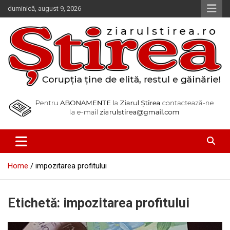
Skip
duminică, august 9, 2026
to
content
Corupția ține de elită, restul e găinărie!
Ziarul Știrea
Home
impozitarea profitului
Etichetă:
impozitarea profitului