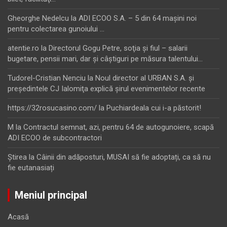
Gheorghe Nedelcu
la
ADI ECOO S.A. – 5 din 64 maşini noi
pentru colectarea gunoiului …
atentie.ro
la
Directorul Gogu Petre, soţia şi fiul – salarii
bugetare, pensii mari, dar şi câştiguri pe măsura talentului…
Tudorel-Cristian Nenciu
la
Noul director al URBAN S.A. şi
preşedintele CJ Ialomiţa explică şirul evenimentelor recente
https://32rosucasino.com/
la
Puchiardeala cui i-a păstorit!
M
la
Contractul semnat, azi, pentru 64 de autogunoiere, scapă
ADI ECOO de subcontractori
Ştirea
la
Câinii din adăposturi, MUSAI să fie adoptați, ca să nu
fie eutanasiați
Meniul principal
Acasă