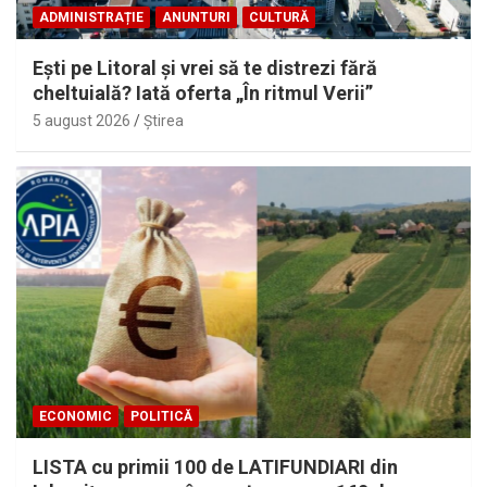
ADMINISTRAȚIE
ANUNTURI
CULTURĂ
Eşti pe Litoral şi vrei să te distrezi fără
cheltuială? Iată oferta „În ritmul Verii”
5 august 2026
Ştirea
ECONOMIC
POLITICĂ
LISTA cu primii 100 de LATIFUNDIARI din