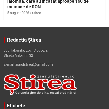
Ialomiţa, care au încasat aproape 160 de
milioane de RON
5 august 2026
Ştirea
Redacția Știrea
Jud. Ialomiţa, Loc. Slobozia,
Strada Viilor, nr. 32
E-mail: ziarulstirea@gmail.com
Etichete