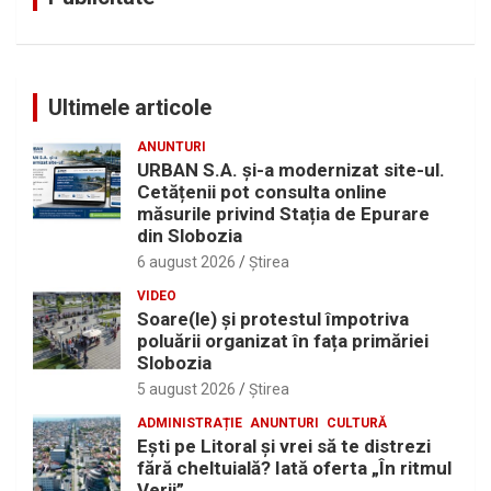
Ultimele articole
ANUNTURI
URBAN S.A. și-a modernizat site-ul.
Cetățenii pot consulta online
măsurile privind Stația de Epurare
din Slobozia
6 august 2026
Ştirea
VIDEO
Soare(le) și protestul împotriva
poluării organizat în fața primăriei
Slobozia
5 august 2026
Ştirea
ADMINISTRAȚIE
ANUNTURI
CULTURĂ
Eşti pe Litoral şi vrei să te distrezi
fără cheltuială? Iată oferta „În ritmul
Verii”