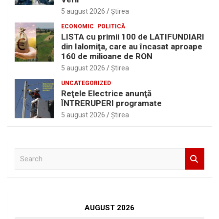
5 august 2026
Ştirea
ECONOMIC
POLITICĂ
LISTA cu primii 100 de LATIFUNDIARI
din Ialomiţa, care au încasat aproape
160 de milioane de RON
5 august 2026
Ştirea
UNCATEGORIZED
Reţele Electrice anunţă
ÎNTRERUPERI programate
5 august 2026
Ştirea
S
e
a
r
c
h
AUGUST 2026