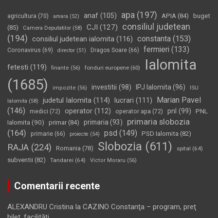
apa
(197)
anaf
(105)
APIA
(84)
buget
agricultura
(70)
amara
(52)
consiliul judetean
CJI
(127)
(85)
Camera Deputatilor
(58)
(194)
constanta
(153)
consiliul judetean ialomita
(116)
fermieri
(133)
Coronavirus
(69)
Dragos Soare
(66)
director
(51)
Ialomita
fetesti
(119)
fonduri europene
(60)
finante
(56)
(1685)
investitii
(98)
IPJ Ialomita
(96)
impozite
(56)
ISU
Marian Pavel
judetul Ialomita
(114)
lucrari
(111)
Ialomita
(58)
(146)
operator
(112)
pnl
(99)
PNL
medici
(72)
operator apa
(72)
primaria slobozia
Ialomita
(90)
primaria
(93)
primar
(84)
(164)
psd
(149)
PSD Ialomita
(82)
primarie
(66)
proiecte
(54)
Slobozia
(611)
RAJA
(224)
Romania
(78)
spital
(64)
subventii
(82)
Tandarei
(64)
Victor Moraru
(56)
Comentarii recente
ALEXANDRU Cristina
la
CAZINO Constanţa – program, preţ
bilet, facilităţi…