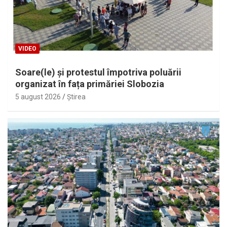
VIDEO
Soare(le) și protestul împotriva poluării
organizat în fața primăriei Slobozia
5 august 2026
Ştirea