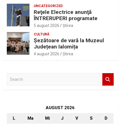
UNCATEGORIZED
Reţele Electrice anunţă
ÎNTRERUPERI programate
5 august 2026
Ştirea
CULTURĂ
Șezătoare de vară la Muzeul
Județean Ialomița
4 august 2026
Ştirea
S
e
a
r
c
h
AUGUST 2026
L
Ma
Mi
J
V
S
D