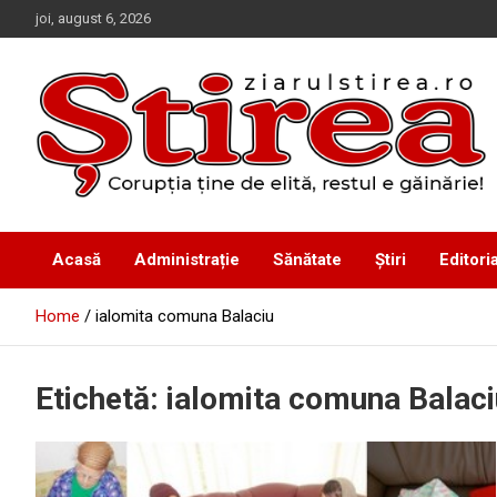
Skip
joi, august 6, 2026
to
content
Corupția ține de elită, restul e găinărie!
Ziarul Știrea
Acasă
Administrație
Sănătate
Știri
Editoria
Home
ialomita comuna Balaciu
Etichetă:
ialomita comuna Balaci