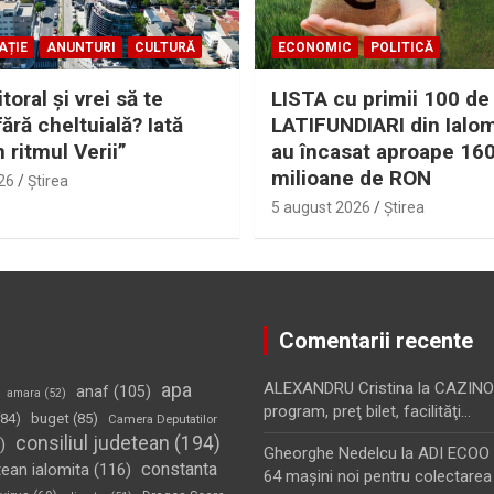
AȚIE
ANUNTURI
CULTURĂ
ECONOMIC
POLITICĂ
itoral şi vrei să te
LISTA cu primii 100 de
fără cheltuială? Iată
LATIFUNDIARI din Ialom
n ritmul Verii”
au încasat aproape 16
milioane de RON
26
Ştirea
5 august 2026
Ştirea
Comentarii recente
apa
ALEXANDRU Cristina
la
CAZINO
anaf
(105)
amara
(52)
program, preţ bilet, facilităţi…
84)
buget
(85)
Camera Deputatilor
consiliul judetean
(194)
)
Gheorghe Nedelcu
la
ADI ECOO S
constanta
tean ialomita
(116)
64 maşini noi pentru colectarea