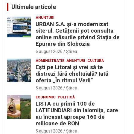
Ultimele articole
ANUNTURI
URBAN S.A. și-a modernizat
site-ul. Cetățenii pot consulta
online măsurile privind Stația de
Epurare din Slobozia
6 august 2026
Ştirea
ADMINISTRAȚIE
ANUNTURI
CULTURĂ
Eşti pe Litoral şi vrei să te
distrezi fără cheltuială? Iată
oferta „În ritmul Verii”
5 august 2026
Ştirea
ECONOMIC
POLITICĂ
LISTA cu primii 100 de
LATIFUNDIARI din Ialomiţa, care
au încasat aproape 160 de
milioane de RON
5 august 2026
Ştirea