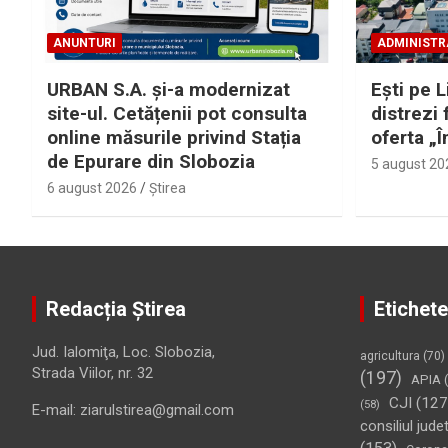
ANUNTURI
ADMINISTR
URBAN S.A. și-a modernizat
Eşti pe L
site-ul. Cetățenii pot consulta
distrezi 
online măsurile privind Stația
oferta „Î
de Epurare din Slobozia
5 august 20
6 august 2026
Ştirea
Redacția Știrea
Etichete
Jud. Ialomiţa, Loc. Slobozia,
agricultura
(70)
Strada Viilor, nr. 32
(197)
APIA
(
CJI
(127
(58)
E-mail: ziarulstirea@gmail.com
consiliul jude