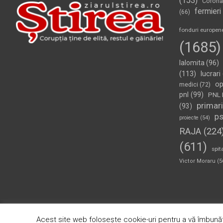
(153)
Corona
fermieri
(66)
fonduri europen
(1685)
Ialomita
(96)
(113)
lucrari
op
medici
(72)
pnl
(99)
PNL 
primari
(93)
p
proiecte
(54)
RAJA
(224
(611)
spit
Victor Moraru
(5
Copyright © 2026
Ziarul Știrea
Theme by:
Theme Horse
Pr
Acest site web folosește cookie-uri pentru a vă îmbunăt