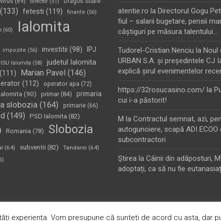
virus
(69)
Dragos Soare
director
(51)
(133)
atentie.ro
la
Directorul Gogu Petr
fetesti
(119)
finante
(56)
fiul – salarii bugetare, pensii mar
Ialomita
e
(60)
câştiguri pe măsura talentului…
investitii
(98)
IPJ
Tudorel-Cristian Nenciu
la
Noul 
impozite
(56)
URBAN S.A. şi preşedintele CJ I
judetul Ialomita
ISU Ialomita
(58)
explică şirul evenimentelor rece
Marian Pavel
(146)
(111)
erator
(112)
operator apa
(72)
https://32rosucasino.com/
la
Pu
Ialomita
(90)
primaria
primar
(84)
cui i-a păstorit!
a slobozia
(164)
primarie
(66)
sd
(149)
PSD Ialomita
(82)
M
la
Contractul semnat, azi, pe
Slobozia
)
autogunoiere, scapă ADI ECOO 
Romania
(78)
subcontractori
subventii
(82)
al
(64)
Tandarei
(64)
Ştirea
la
Câinii din adăposturi, 
6)
adoptați, ca să nu fie eutanasiaț
oudly Powered by:
WordPress
ăți experiența. Vom presupune că sunteți de acord cu asta, dar pu