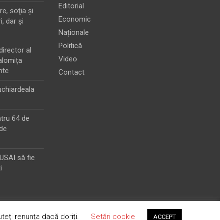
Editorial
e, soţia şi
Economic
i, dar şi
Naționale
Politică
director al
Video
alomiţa
nte
Contact
chiardeala
ntru 64 de
de
MUSAI să fie
i
teți renunța dacă doriți.
Setări cookie
ACCEPT