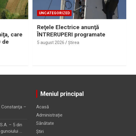
UNCATEGORIZED
Reţele Electrice anunţă
iţa, care
ÎNTRERUPERI programate
0 de
5 august 2026
Ştirea
Meniul principal
 Constanţa –
Acasă
Administrație
Sănătate
.A. – 5 din
 gunoiului …
Știri