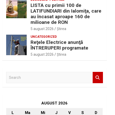
LISTA cu primii 100 de
LATIFUNDIARI din Ialomiţa, care
au încasat aproape 160 de
milioane de RON
5 august 2026
Ştirea
UNCATEGORIZED
Reţele Electrice anunţă
ÎNTRERUPERI programate
5 august 2026
Ştirea
S
e
a
r
c
h
AUGUST 2026
L
Ma
Mi
J
V
S
D