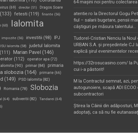
tean ialomita
(116)
64 maşini noi pentru colectarea
virus
(69)
Dragos Soare
director
(51)
(133)
atentie.ro
la
Directorul Gogu Petr
fetesti
(119)
finante
(56)
fiul – salarii bugetare, pensii mar
Ialomita
e
(60)
câştiguri pe măsura talentului…
investitii
(98)
IPJ
Tudorel-Cristian Nenciu
la
Noul 
impozite
(56)
URBAN S.A. şi preşedintele CJ I
judetul Ialomita
ISU Ialomita
(58)
explică şirul evenimentelor rece
Marian Pavel
(146)
(111)
erator
(112)
operator apa
(72)
https://32rosucasino.com/
la
Pu
Ialomita
(90)
primaria
primar
(84)
cui i-a păstorit!
a slobozia
(164)
primarie
(66)
sd
(149)
PSD Ialomita
(82)
M
la
Contractul semnat, azi, pe
Slobozia
)
autogunoiere, scapă ADI ECOO 
Romania
(78)
subcontractori
subventii
(82)
al
(64)
Tandarei
(64)
Ştirea
la
Câinii din adăposturi, 
6)
adoptați, ca să nu fie eutanasiaț