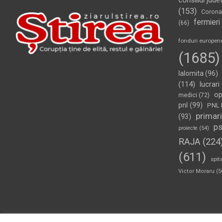
consiliul jude
(153)
Corona
fermieri
(66)
fonduri europen
(1685)
Ialomita
(96)
(114)
lucrari
op
medici
(72)
pnl
(99)
PNL 
primari
(93)
p
proiecte
(54)
RAJA
(224
(611)
spit
Victor Moraru
(5