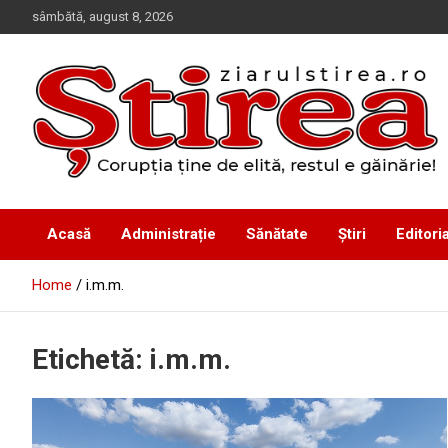
Skip
sâmbătă, august 8, 2026
to
content
Corupția ține de elită, restul e găinărie!
Ziarul Știrea
Acasă
Administrație
Sănătate
Știri
Editoria
Home
i.m.m.
Etichetă:
i.m.m.