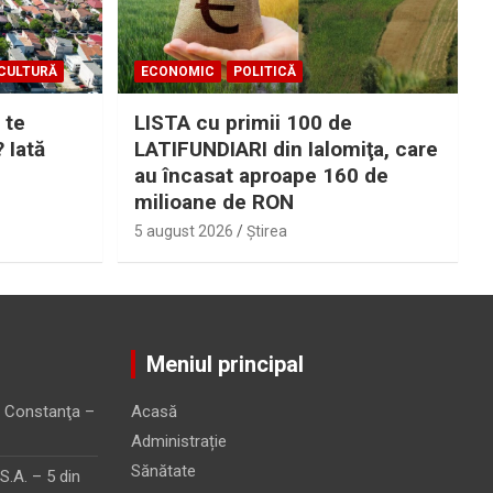
CULTURĂ
ECONOMIC
POLITICĂ
 te
LISTA cu primii 100 de
? Iată
LATIFUNDIARI din Ialomiţa, care
au încasat aproape 160 de
milioane de RON
5 august 2026
Ştirea
Meniul principal
 Constanţa –
Acasă
Administrație
Sănătate
.A. – 5 din