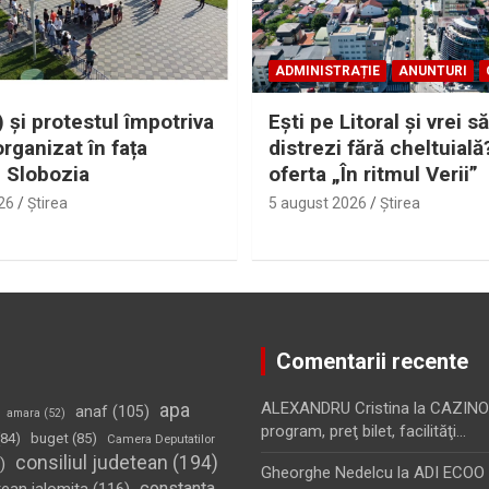
ADMINISTRAȚIE
ANUNTURI
 și protestul împotriva
Eşti pe Litoral şi vrei să
organizat în fața
distrezi fără cheltuială
i Slobozia
oferta „În ritmul Verii”
26
Ştirea
5 august 2026
Ştirea
Comentarii recente
apa
ALEXANDRU Cristina
la
CAZINO
anaf
(105)
amara
(52)
program, preţ bilet, facilităţi…
84)
buget
(85)
Camera Deputatilor
consiliul judetean
(194)
)
Gheorghe Nedelcu
la
ADI ECOO S
constanta