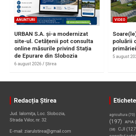
ANUNTURI
VIDEO
URBAN S.A. și-a modernizat
Soare(le)
site-ul. Cetățenii pot consulta
poluării 
online măsurile privind Stația
primărie
de Epurare din Slobozia
5 august 20
6 august 2026
Ştirea
Redacția Știrea
Etichete
Jud. Ialomiţa, Loc. Slobozia,
agricultura
(70)
Strada Viilor, nr. 32
(197)
APIA
(
CJI
(127
(58)
E-mail: ziarulstirea@gmail.com