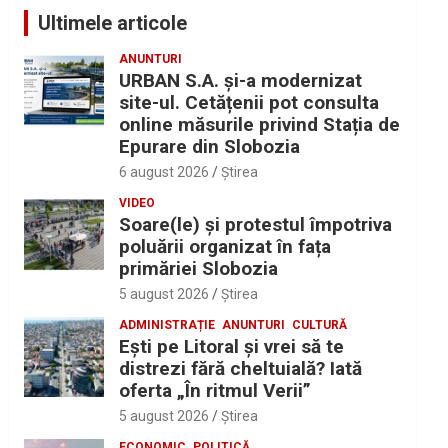
Ultimele articole
ANUNTURI
URBAN S.A. și-a modernizat
site-ul. Cetățenii pot consulta
online măsurile privind Stația de
Epurare din Slobozia
6 august 2026
Ştirea
VIDEO
Soare(le) și protestul împotriva
poluării organizat în fața
primăriei Slobozia
5 august 2026
Ştirea
ADMINISTRAȚIE
ANUNTURI
CULTURĂ
Eşti pe Litoral şi vrei să te
distrezi fără cheltuială? Iată
oferta „În ritmul Verii”
5 august 2026
Ştirea
ECONOMIC
POLITICĂ