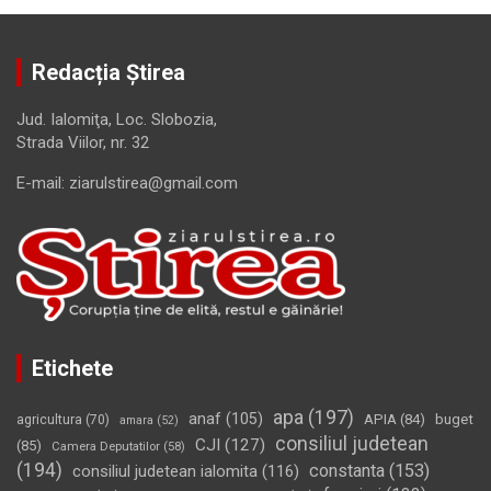
Redacția Știrea
Jud. Ialomiţa, Loc. Slobozia,
Strada Viilor, nr. 32
E-mail: ziarulstirea@gmail.com
Etichete
apa
(197)
anaf
(105)
APIA
(84)
buget
agricultura
(70)
amara
(52)
consiliul judetean
CJI
(127)
(85)
Camera Deputatilor
(58)
(194)
constanta
(153)
consiliul judetean ialomita
(116)