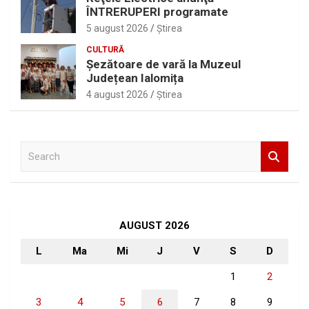
ÎNTRERUPERI programate
5 august 2026
Ştirea
CULTURĂ
Șezătoare de vară la Muzeul
Județean Ialomița
4 august 2026
Ştirea
S
e
a
r
c
h
AUGUST 2026
L
Ma
Mi
J
V
S
D
1
2
3
4
5
6
7
8
9