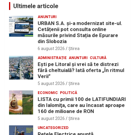
Ultimele articole
ANUNTURI
URBAN S.A. și-a modernizat site-ul.
Cetățenii pot consulta online
măsurile privind Stația de Epurare
din Slobozia
6 august 2026
Ştirea
ADMINISTRAȚIE
ANUNTURI
CULTURĂ
Eşti pe Litoral şi vrei să te distrezi
fără cheltuială? Iată oferta „În ritmul
Verii”
5 august 2026
Ştirea
ECONOMIC
POLITICĂ
LISTA cu primii 100 de LATIFUNDIARI
din Ialomiţa, care au încasat aproape
160 de milioane de RON
5 august 2026
Ştirea
UNCATEGORIZED
Reţele Electrice anunţă