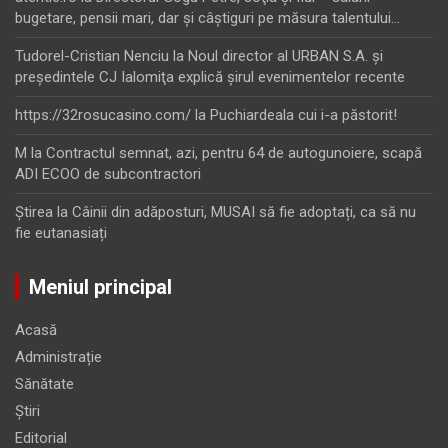
bugetare, pensii mari, dar şi câştiguri pe măsura talentului…
Tudorel-Cristian Nenciu
la
Noul director al URBAN S.A. şi
preşedintele CJ Ialomiţa explică şirul evenimentelor recente
https://32rosucasino.com/
la
Puchiardeala cui i-a păstorit!
M
la
Contractul semnat, azi, pentru 64 de autogunoiere, scapă
ADI ECOO de subcontractori
Ştirea
la
Câinii din adăposturi, MUSAI să fie adoptați, ca să nu
fie eutanasiați
Meniul principal
Acasă
Administrație
Sănătate
Știri
Editorial