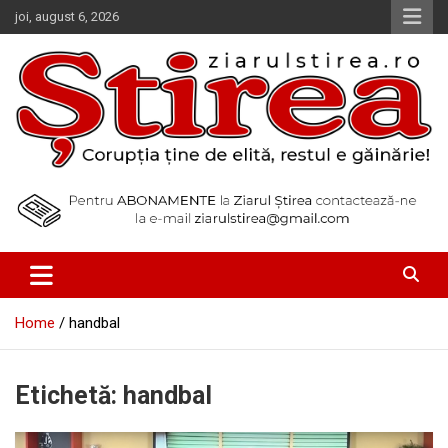
Skip
joi, august 6, 2026
to
content
Corupția ține de elită, restul e găinărie!
Ziarul Știrea
Home
handbal
Etichetă:
handbal