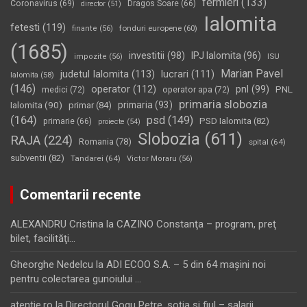
fermieri
(133)
Coronavirus
(69)
Dragos Soare
(66)
director
(51)
Ialomita
fetesti
(119)
fonduri europene
(60)
finante
(56)
(1685)
investitii
(98)
IPJ Ialomita
(96)
impozite
(56)
ISU
Marian Pavel
judetul Ialomita
(113)
lucrari
(111)
Ialomita
(58)
(146)
operator
(112)
pnl
(99)
PNL
medici
(72)
operator apa
(72)
primaria slobozia
Ialomita
(90)
primaria
(93)
primar
(84)
(164)
psd
(149)
PSD Ialomita
(82)
primarie
(66)
proiecte
(54)
Slobozia
(611)
RAJA
(224)
Romania
(78)
spital
(64)
subventii
(82)
Tandarei
(64)
Victor Moraru
(56)
Comentarii recente
ALEXANDRU Cristina
la
CAZINO Constanţa – program, preţ
bilet, facilităţi…
Gheorghe Nedelcu
la
ADI ECOO S.A. – 5 din 64 maşini noi
pentru colectarea gunoiului …
atentie.ro
la
Directorul Gogu Petre, soţia şi fiul – salarii