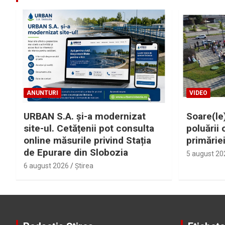
ANUNTURI
VIDEO
URBAN S.A. și-a modernizat
Soare(le)
site-ul. Cetățenii pot consulta
poluării 
online măsurile privind Stația
primărie
de Epurare din Slobozia
5 august 20
6 august 2026
Ştirea