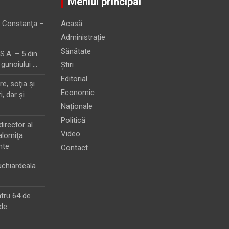
Meniul principal
 Constanţa –
Acasă
Administrație
Sănătate
.A. – 5 din
 gunoiului …
Știri
Editorial
e, soţia şi
Economic
i, dar şi
Naționale
Politică
director al
Video
alomiţa
nte
Contact
chiardeala
ntru 64 de
de