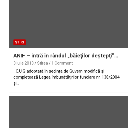
ȘTIRI
ANIF – intră în rândul „băieţilor deştepţi”…
3 iulie 2013
Stirea
1 Comment
O.U.G adoptată în şedinţa de Guvern modifică şi
completează Legea îmbunătăţirilor funciare nr. 138/2004
şi…