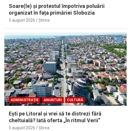
Soare(le) și protestul împotriva poluării
organizat în fața primăriei Slobozia
5 august 2026
Ştirea
ADMINISTRAȚIE
ANUNTURI
CULTURĂ
Eşti pe Litoral şi vrei să te distrezi fără
cheltuială? Iată oferta „În ritmul Verii”
5 august 2026
Ştirea