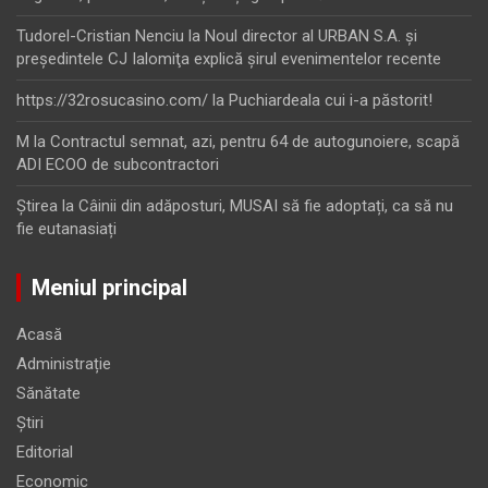
Tudorel-Cristian Nenciu
la
Noul director al URBAN S.A. şi
preşedintele CJ Ialomiţa explică şirul evenimentelor recente
https://32rosucasino.com/
la
Puchiardeala cui i-a păstorit!
M
la
Contractul semnat, azi, pentru 64 de autogunoiere, scapă
ADI ECOO de subcontractori
Ştirea
la
Câinii din adăposturi, MUSAI să fie adoptați, ca să nu
fie eutanasiați
Meniul principal
Acasă
Administrație
Sănătate
Știri
Editorial
Economic