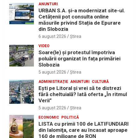
ANUNTURI
URBAN S.A. și-a modernizat site-ul.
Cetățenii pot consulta online
măsurile privind Stația de Epurare
din Slobozia
6 august 2026
Ştirea
VIDEO
Soare(le) și protestul împotriva
poluării organizat în fața primăriei
Slobozia
5 august 2026
Ştirea
ADMINISTRAȚIE
ANUNTURI
CULTURĂ
Eşti pe Litoral şi vrei să te distrezi
fără cheltuială? Iată oferta „În ritmul
Verii”
5 august 2026
Ştirea
ECONOMIC
POLITICĂ
LISTA cu primii 100 de LATIFUNDIARI
din Ialomiţa, care au încasat aproape
160 de milioane de RON