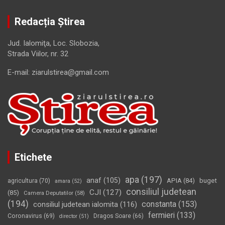
Redacția Știrea
Jud. Ialomiţa, Loc. Slobozia,
Strada Viilor, nr. 32
E-mail: ziarulstirea@gmail.com
Etichete
apa
(197)
anaf
(105)
APIA
(84)
buget
agricultura
(70)
amara
(52)
consiliul judetean
CJI
(127)
(85)
Camera Deputatilor
(58)
(194)
constanta
(153)
consiliul judetean ialomita
(116)
fermieri
(133)
Coronavirus
(69)
Dragos Soare
(66)
director
(51)