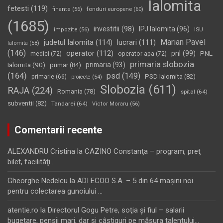
Ialomita
fetesti
(119)
fonduri europene
(60)
finante
(56)
(1685)
investitii
(98)
IPJ Ialomita
(96)
impozite
(56)
ISU
Marian Pavel
judetul Ialomita
(114)
lucrari
(111)
Ialomita
(58)
(146)
operator
(112)
pnl
(99)
PNL
medici
(72)
operator apa
(72)
primaria slobozia
Ialomita
(90)
primaria
(93)
primar
(84)
(164)
psd
(149)
PSD Ialomita
(82)
primarie
(66)
proiecte
(54)
Slobozia
(611)
RAJA
(224)
Romania
(78)
spital
(64)
subventii
(82)
Tandarei
(64)
Victor Moraru
(56)
Comentarii recente
ALEXANDRU Cristina
la
CAZINO Constanţa – program, preţ
bilet, facilităţi…
Gheorghe Nedelcu
la
ADI ECOO S.A. – 5 din 64 maşini noi
pentru colectarea gunoiului …
atentie.ro
la
Directorul Gogu Petre, soţia şi fiul – salarii
bugetare, pensii mari, dar şi câştiguri pe măsura talentului…