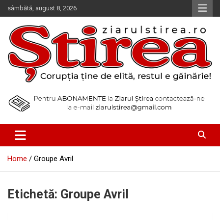
Skip
sâmbătă, august 8, 2026
to
content
Corupția ține de elită, restul e găinărie!
Ziarul Știrea
Home
Groupe Avril
Etichetă:
Groupe Avril