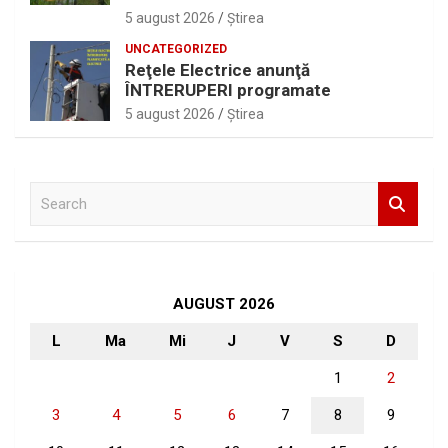
5 august 2026
Ştirea
UNCATEGORIZED
Reţele Electrice anunţă
ÎNTRERUPERI programate
5 august 2026
Ştirea
S
e
a
r
c
h
AUGUST 2026
L
Ma
Mi
J
V
S
D
1
2
3
4
5
6
7
8
9