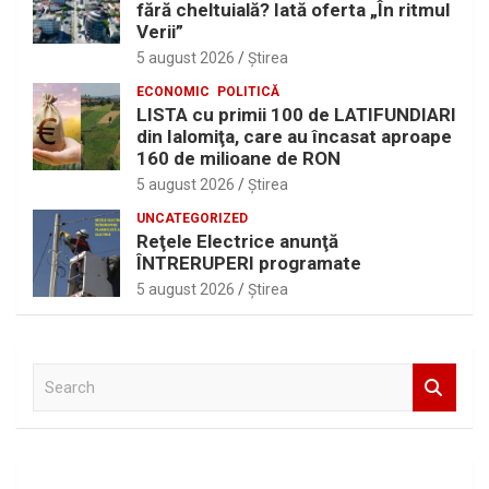
fără cheltuială? Iată oferta „În ritmul
Verii”
5 august 2026
Ştirea
ECONOMIC
POLITICĂ
LISTA cu primii 100 de LATIFUNDIARI
din Ialomiţa, care au încasat aproape
160 de milioane de RON
5 august 2026
Ştirea
UNCATEGORIZED
Reţele Electrice anunţă
ÎNTRERUPERI programate
5 august 2026
Ştirea
S
e
a
r
c