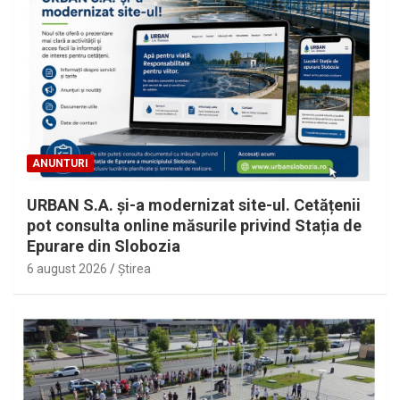
ANUNTURI
URBAN S.A. și-a modernizat site-ul. Cetățenii
pot consulta online măsurile privind Stația de
Epurare din Slobozia
6 august 2026
Ştirea