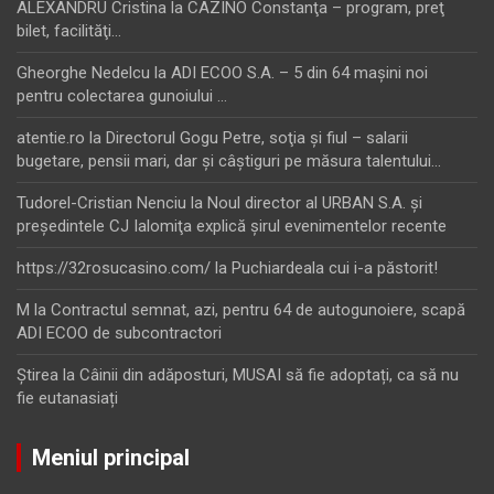
ALEXANDRU Cristina
la
CAZINO Constanţa – program, preţ
bilet, facilităţi…
Gheorghe Nedelcu
la
ADI ECOO S.A. – 5 din 64 maşini noi
pentru colectarea gunoiului …
atentie.ro
la
Directorul Gogu Petre, soţia şi fiul – salarii
bugetare, pensii mari, dar şi câştiguri pe măsura talentului…
Tudorel-Cristian Nenciu
la
Noul director al URBAN S.A. şi
preşedintele CJ Ialomiţa explică şirul evenimentelor recente
https://32rosucasino.com/
la
Puchiardeala cui i-a păstorit!
M
la
Contractul semnat, azi, pentru 64 de autogunoiere, scapă
ADI ECOO de subcontractori
Ştirea
la
Câinii din adăposturi, MUSAI să fie adoptați, ca să nu
fie eutanasiați
Meniul principal