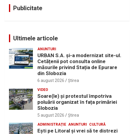
Publicitate
Ultimele articole
ANUNTURI
URBAN S.A. și-a modernizat site-ul.
Cetățenii pot consulta online
măsurile privind Stația de Epurare
din Slobozia
6 august 2026
Ştirea
VIDEO
Soare(le) și protestul împotriva
poluării organizat în fața primăriei
Slobozia
5 august 2026
Ştirea
ADMINISTRAȚIE
ANUNTURI
CULTURĂ
Eşti pe Litoral şi vrei să te distrezi