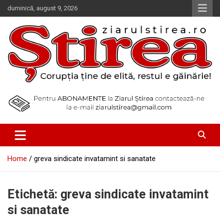
Skip
duminică, august 9, 2026
to
content
Corupția ține de elită, restul e găinărie!
Ziarul Știrea
Home
greva sindicate invatamint si sanatate
Etichetă:
greva sindicate invatamint
si sanatate