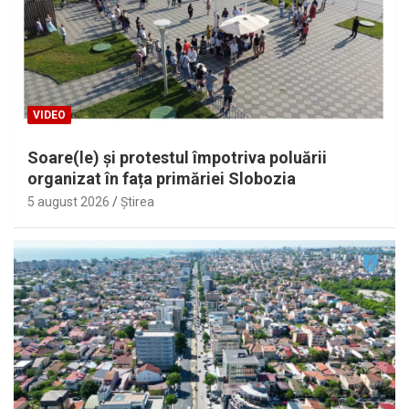
VIDEO
Soare(le) și protestul împotriva poluării
organizat în fața primăriei Slobozia
5 august 2026
Ştirea