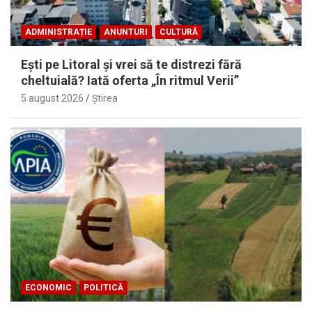
ADMINISTRAȚIE
ANUNTURI
CULTURĂ
Eşti pe Litoral şi vrei să te distrezi fără
cheltuială? Iată oferta „În ritmul Verii”
5 august 2026
Ştirea
ECONOMIC
POLITICĂ