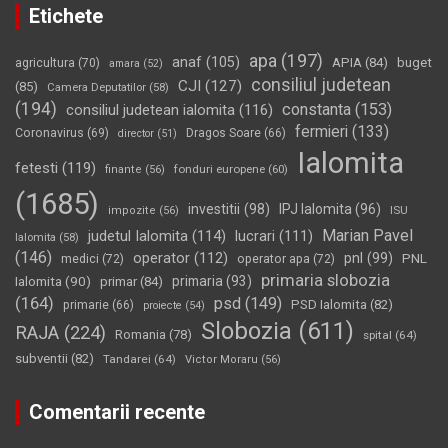
Etichete
apa
(197)
anaf
(105)
APIA
(84)
buget
agricultura
(70)
amara
(52)
consiliul judetean
CJI
(127)
(85)
Camera Deputatilor
(58)
(194)
constanta
(153)
consiliul judetean ialomita
(116)
fermieri
(133)
Coronavirus
(69)
Dragos Soare
(66)
director
(51)
Ialomita
fetesti
(119)
fonduri europene
(60)
finante
(56)
(1685)
investitii
(98)
IPJ Ialomita
(96)
impozite
(56)
ISU
Marian Pavel
judetul Ialomita
(114)
lucrari
(111)
Ialomita
(58)
(146)
operator
(112)
pnl
(99)
PNL
medici
(72)
operator apa
(72)
primaria slobozia
Ialomita
(90)
primaria
(93)
primar
(84)
(164)
psd
(149)
PSD Ialomita
(82)
primarie
(66)
proiecte
(54)
Slobozia
(611)
RAJA
(224)
Romania
(78)
spital
(64)
subventii
(82)
Tandarei
(64)
Victor Moraru
(56)
Comentarii recente