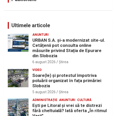
Ultimele articole
ANUNTURI
URBAN S.A. și-a modernizat site-ul.
Cetățenii pot consulta online
măsurile privind Stația de Epurare
din Slobozia
6 august 2026
Ştirea
VIDEO
Soare(le) și protestul împotriva
poluării organizat în fața primăriei
Slobozia
5 august 2026
Ştirea
ADMINISTRAȚIE
ANUNTURI
CULTURĂ
Eşti pe Litoral şi vrei să te distrezi
fără cheltuială? Iată oferta „În ritmul
Verii”