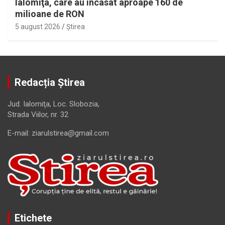
Ialomiţa, care au încasat aproape 160 de
milioane de RON
5 august 2026
Ştirea
Redacția Știrea
Jud. Ialomiţa, Loc. Slobozia,
Strada Viilor, nr. 32
E-mail: ziarulstirea@gmail.com
Etichete