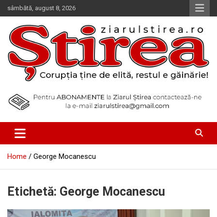
Skip
sâmbătă, august 8, 2026
to
content
Corupția ține de elită, restul e găinărie!
Ziarul Știrea
Home
George Mocanescu
Etichetă:
George Mocanescu