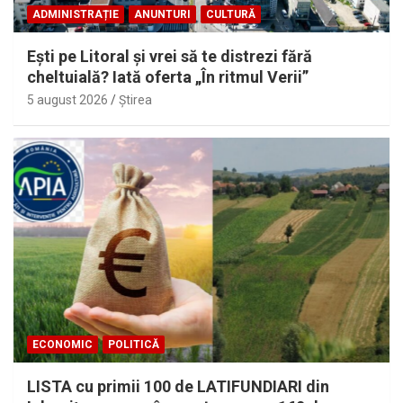
ADMINISTRAȚIE
ANUNTURI
CULTURĂ
Eşti pe Litoral şi vrei să te distrezi fără
cheltuială? Iată oferta „În ritmul Verii”
5 august 2026
Ştirea
ECONOMIC
POLITICĂ
LISTA cu primii 100 de LATIFUNDIARI din