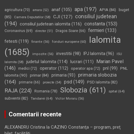
apa
(197)
anaf
(105)
APIA
(84)
buget
agricultura
(70)
amara
(52)
consiliul judetean
CJI
(127)
(85)
Camera Deputatilor
(58)
(194)
constanta
(153)
consiliul judetean ialomita
(116)
fermieri
(133)
Coronavirus
(69)
Dragos Soare
(66)
director
(51)
Ialomita
fetesti
(119)
fonduri europene
(60)
finante
(56)
(1685)
investitii
(98)
IPJ Ialomita
(96)
impozite
(56)
ISU
Marian Pavel
judetul Ialomita
(114)
lucrari
(111)
Ialomita
(58)
(146)
operator
(112)
pnl
(99)
PNL
medici
(72)
operator apa
(72)
primaria slobozia
Ialomita
(90)
primaria
(93)
primar
(84)
(164)
psd
(149)
PSD Ialomita
(82)
primarie
(66)
proiecte
(54)
Slobozia
(611)
RAJA
(224)
Romania
(78)
spital
(64)
subventii
(82)
Tandarei
(64)
Victor Moraru
(56)
Comentarii recente
ALEXANDRU Cristina
la
CAZINO Constanţa – program, preţ
bilet, facilităţi…