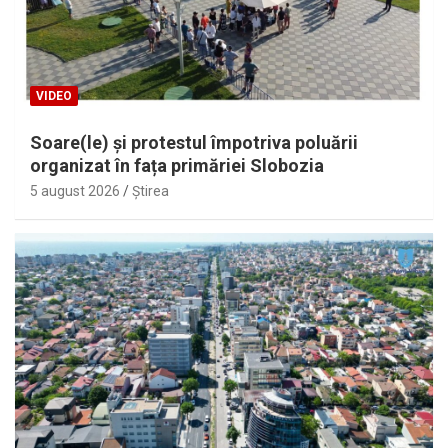
VIDEO
Soare(le) și protestul împotriva poluării
organizat în fața primăriei Slobozia
5 august 2026
Ştirea