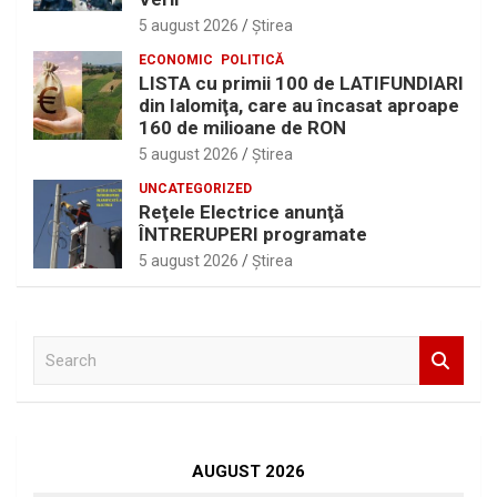
5 august 2026
Ştirea
ECONOMIC
POLITICĂ
LISTA cu primii 100 de LATIFUNDIARI
din Ialomiţa, care au încasat aproape
160 de milioane de RON
5 august 2026
Ştirea
UNCATEGORIZED
Reţele Electrice anunţă
ÎNTRERUPERI programate
5 august 2026
Ştirea
S
e
a
r
c
h
AUGUST 2026