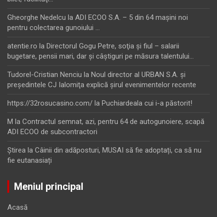
Gheorghe Nedelcu
la
ADI ECOO S.A. – 5 din 64 maşini noi
pentru colectarea gunoiului …
atentie.ro
la
Directorul Gogu Petre, soţia şi fiul – salarii
bugetare, pensii mari, dar şi câştiguri pe măsura talentului…
Tudorel-Cristian Nenciu
la
Noul director al URBAN S.A. şi
preşedintele CJ Ialomiţa explică şirul evenimentelor recente
https://32rosucasino.com/
la
Puchiardeala cui i-a păstorit!
M
la
Contractul semnat, azi, pentru 64 de autogunoiere, scapă
ADI ECOO de subcontractori
Ştirea
la
Câinii din adăposturi, MUSAI să fie adoptați, ca să nu
fie eutanasiați
Meniul principal
Acasă