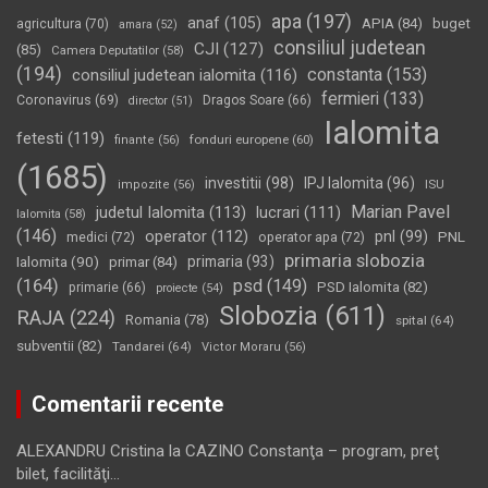
apa
(197)
anaf
(105)
APIA
(84)
buget
agricultura
(70)
amara
(52)
consiliul judetean
CJI
(127)
(85)
Camera Deputatilor
(58)
(194)
constanta
(153)
consiliul judetean ialomita
(116)
fermieri
(133)
Coronavirus
(69)
Dragos Soare
(66)
director
(51)
Ialomita
fetesti
(119)
fonduri europene
(60)
finante
(56)
(1685)
investitii
(98)
IPJ Ialomita
(96)
impozite
(56)
ISU
Marian Pavel
judetul Ialomita
(113)
lucrari
(111)
Ialomita
(58)
(146)
operator
(112)
pnl
(99)
PNL
medici
(72)
operator apa
(72)
primaria slobozia
Ialomita
(90)
primaria
(93)
primar
(84)
(164)
psd
(149)
PSD Ialomita
(82)
primarie
(66)
proiecte
(54)
Slobozia
(611)
RAJA
(224)
Romania
(78)
spital
(64)
subventii
(82)
Tandarei
(64)
Victor Moraru
(56)
Comentarii recente
ALEXANDRU Cristina
la
CAZINO Constanţa – program, preţ
bilet, facilităţi…