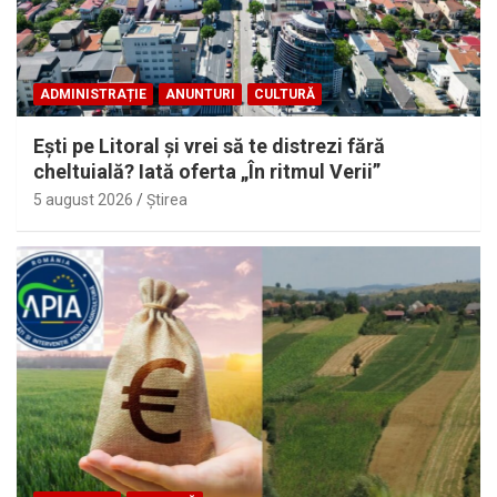
ADMINISTRAȚIE
ANUNTURI
CULTURĂ
Eşti pe Litoral şi vrei să te distrezi fără
cheltuială? Iată oferta „În ritmul Verii”
5 august 2026
Ştirea