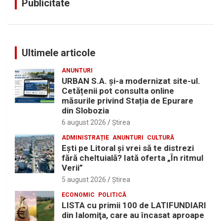
Publicitate
Ultimele articole
ANUNTURI
URBAN S.A. și-a modernizat site-ul.
Cetățenii pot consulta online
măsurile privind Stația de Epurare
din Slobozia
6 august 2026
Ştirea
ADMINISTRAȚIE
ANUNTURI
CULTURĂ
Eşti pe Litoral şi vrei să te distrezi
fără cheltuială? Iată oferta „În ritmul
Verii”
5 august 2026
Ştirea
ECONOMIC
POLITICĂ
LISTA cu primii 100 de LATIFUNDIARI
din Ialomiţa, care au încasat aproape