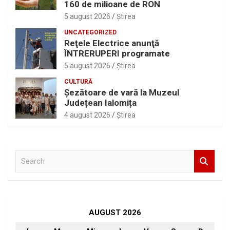
160 de milioane de RON
5 august 2026
Ştirea
UNCATEGORIZED
Reţele Electrice anunţă
ÎNTRERUPERI programate
5 august 2026
Ştirea
CULTURĂ
Șezătoare de vară la Muzeul
Județean Ialomița
4 august 2026
Ştirea
S
e
a
r
c
h
AUGUST 2026