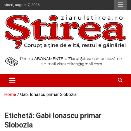
Skip
vineri, august 7, 2026
to
content
Corupția ține de elită, restul e găinărie!
Ziarul Știrea
Home
Gabi Ionascu primar Slobozia
Etichetă:
Gabi Ionascu primar
Slobozia