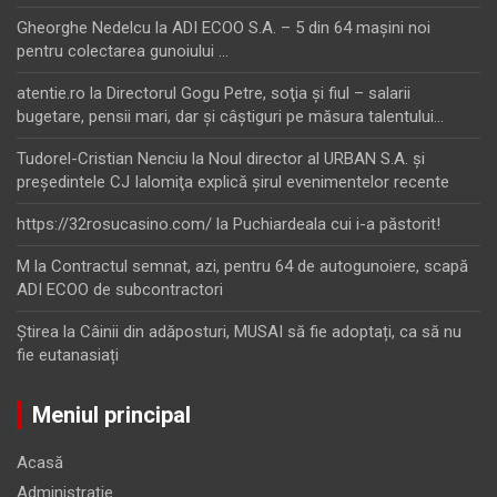
Gheorghe Nedelcu
la
ADI ECOO S.A. – 5 din 64 maşini noi
pentru colectarea gunoiului …
atentie.ro
la
Directorul Gogu Petre, soţia şi fiul – salarii
bugetare, pensii mari, dar şi câştiguri pe măsura talentului…
Tudorel-Cristian Nenciu
la
Noul director al URBAN S.A. şi
preşedintele CJ Ialomiţa explică şirul evenimentelor recente
https://32rosucasino.com/
la
Puchiardeala cui i-a păstorit!
M
la
Contractul semnat, azi, pentru 64 de autogunoiere, scapă
ADI ECOO de subcontractori
Ştirea
la
Câinii din adăposturi, MUSAI să fie adoptați, ca să nu
fie eutanasiați
Meniul principal
Acasă
Administrație