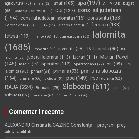
apa
(197)
anaf
(105)
APIA
(84)
buget
agricultura
(70)
amara
(52)
consiliul judetean
CJI
(127)
(85)
Camera Deputatilor
(58)
(194)
constanta
(153)
consiliul judetean ialomita
(116)
fermieri
(133)
Coronavirus
(69)
Dragos Soare
(66)
director
(51)
Ialomita
fetesti
(119)
fonduri europene
(60)
finante
(56)
(1685)
investitii
(98)
IPJ Ialomita
(96)
impozite
(56)
ISU
Marian Pavel
judetul Ialomita
(113)
lucrari
(111)
Ialomita
(58)
(146)
operator
(112)
pnl
(99)
PNL
medici
(72)
operator apa
(72)
primaria slobozia
Ialomita
(90)
primaria
(93)
primar
(84)
(164)
psd
(149)
PSD Ialomita
(82)
primarie
(66)
proiecte
(54)
Slobozia
(611)
RAJA
(224)
Romania
(78)
spital
(64)
subventii
(82)
Tandarei
(64)
Victor Moraru
(56)
Comentarii recente
ALEXANDRU Cristina
la
CAZINO Constanţa – program, preţ
bilet, facilităţi…