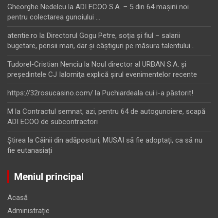
Gheorghe Nedelcu
la
ADI ECOO S.A. – 5 din 64 maşini noi
pentru colectarea gunoiului …
atentie.ro
la
Directorul Gogu Petre, soţia şi fiul – salarii
bugetare, pensii mari, dar şi câştiguri pe măsura talentului…
Tudorel-Cristian Nenciu
la
Noul director al URBAN S.A. şi
preşedintele CJ Ialomiţa explică şirul evenimentelor recente
https://32rosucasino.com/
la
Puchiardeala cui i-a păstorit!
M
la
Contractul semnat, azi, pentru 64 de autogunoiere, scapă
ADI ECOO de subcontractori
Ştirea
la
Câinii din adăposturi, MUSAI să fie adoptați, ca să nu
fie eutanasiați
Meniul principal
Acasă
Administrație