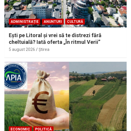
ADMINISTRAȚIE
ANUNTURI
CULTURĂ
Eşti pe Litoral şi vrei să te distrezi fără
cheltuială? Iată oferta „În ritmul Verii”
5 august 2026
Ştirea
ECONOMIC
POLITICĂ