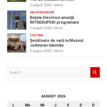
5 august 2026
Ştirea
UNCATEGORIZED
Reţele Electrice anunţă
ÎNTRERUPERI programate
5 august 2026
Ştirea
CULTURĂ
Șezătoare de vară la Muzeul
Județean Ialomița
4 august 2026
Ştirea
S
e
a
r
c
h
AUGUST 2026
L
Ma
Mi
J
V
S
D