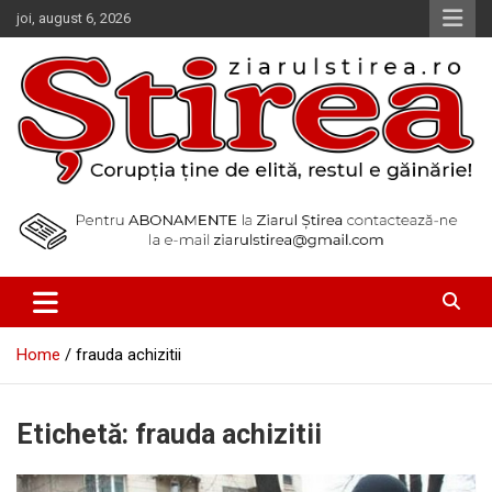
Skip
joi, august 6, 2026
to
content
Corupția ține de elită, restul e găinărie!
Ziarul Știrea
Home
frauda achizitii
Etichetă:
frauda achizitii