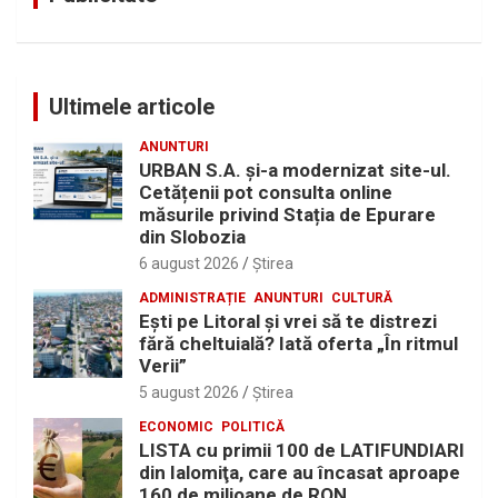
Ultimele articole
ANUNTURI
URBAN S.A. și-a modernizat site-ul.
Cetățenii pot consulta online
măsurile privind Stația de Epurare
din Slobozia
6 august 2026
Ştirea
ADMINISTRAȚIE
ANUNTURI
CULTURĂ
Eşti pe Litoral şi vrei să te distrezi
fără cheltuială? Iată oferta „În ritmul
Verii”
5 august 2026
Ştirea
ECONOMIC
POLITICĂ
LISTA cu primii 100 de LATIFUNDIARI
din Ialomiţa, care au încasat aproape
160 de milioane de RON