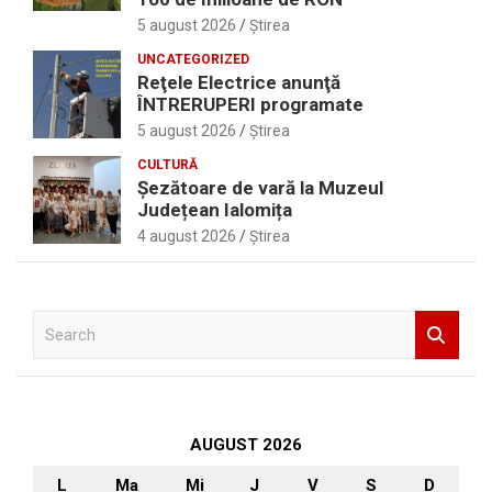
5 august 2026
Ştirea
UNCATEGORIZED
Reţele Electrice anunţă
ÎNTRERUPERI programate
5 august 2026
Ştirea
CULTURĂ
Șezătoare de vară la Muzeul
Județean Ialomița
4 august 2026
Ştirea
S
e
a
r
c
h
AUGUST 2026
L
Ma
Mi
J
V
S
D