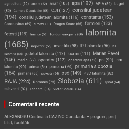
apa
(197)
anaf
(105)
APIA
(84)
buget
agricultura
(70)
amara
(52)
consiliul judetean
CJI
(127)
(85)
Camera Deputatilor
(58)
(194)
constanta
(153)
consiliul judetean ialomita
(116)
fermieri
(133)
Coronavirus
(69)
Dragos Soare
(66)
director
(51)
Ialomita
fetesti
(119)
fonduri europene
(60)
finante
(56)
(1685)
investitii
(98)
IPJ Ialomita
(96)
impozite
(56)
ISU
Marian Pavel
judetul Ialomita
(113)
lucrari
(111)
Ialomita
(58)
(146)
operator
(112)
pnl
(99)
PNL
medici
(72)
operator apa
(72)
primaria slobozia
Ialomita
(90)
primaria
(93)
primar
(84)
(164)
psd
(149)
PSD Ialomita
(82)
primarie
(66)
proiecte
(54)
Slobozia
(611)
RAJA
(224)
Romania
(78)
spital
(64)
subventii
(82)
Tandarei
(64)
Victor Moraru
(56)
Comentarii recente
ALEXANDRU Cristina
la
CAZINO Constanţa – program, preţ
bilet, facilităţi…