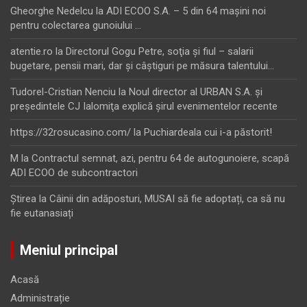
Gheorghe Nedelcu
la
ADI ECOO S.A. – 5 din 64 maşini noi
pentru colectarea gunoiului …
atentie.ro
la
Directorul Gogu Petre, soţia şi fiul – salarii
bugetare, pensii mari, dar şi câştiguri pe măsura talentului…
Tudorel-Cristian Nenciu
la
Noul director al URBAN S.A. şi
preşedintele CJ Ialomiţa explică şirul evenimentelor recente
https://32rosucasino.com/
la
Puchiardeala cui i-a păstorit!
M
la
Contractul semnat, azi, pentru 64 de autogunoiere, scapă
ADI ECOO de subcontractori
Ştirea
la
Câinii din adăposturi, MUSAI să fie adoptați, ca să nu
fie eutanasiați
Meniul principal
Acasă
Administrație