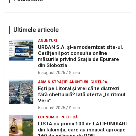
Ultimele articole
ANUNTURI
URBAN S.A. și-a modernizat site-ul.
Cetățenii pot consulta online
măsurile privind Stația de Epurare
din Slobozia
6 august 2026
Ştirea
ADMINISTRAȚIE
ANUNTURI
CULTURĂ
Eşti pe Litoral şi vrei să te distrezi
fără cheltuială? Iată oferta „În ritmul
Verii”
5 august 2026
Ştirea
ECONOMIC
POLITICĂ
LISTA cu primii 100 de LATIFUNDIARI
din Ialomiţa, care au încasat aproape
160 de milioane de RON