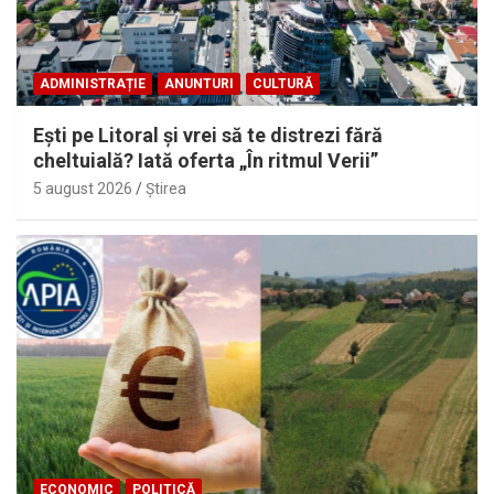
ADMINISTRAȚIE
ANUNTURI
CULTURĂ
Eşti pe Litoral şi vrei să te distrezi fără
cheltuială? Iată oferta „În ritmul Verii”
5 august 2026
Ştirea
ECONOMIC
POLITICĂ