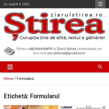
Skip
joi, august 6, 2026
to
content
Corupția ține de elită, restul e găinărie!
Ziarul Știrea
Home
Formularul
Etichetă:
Formularul