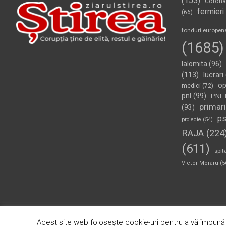
(153)
Corona
fermieri
(66)
fonduri europen
(1685)
Ialomita
(96)
(113)
lucrari
op
medici
(72)
pnl
(99)
PNL 
primari
(93)
p
proiecte
(54)
RAJA
(224
(611)
spit
Victor Moraru
(5
Copyright © 2026
Ziarul Știrea
Theme by:
Theme Horse
Pr
Acest site web folosește cookie-uri pentru a vă îmbunăt