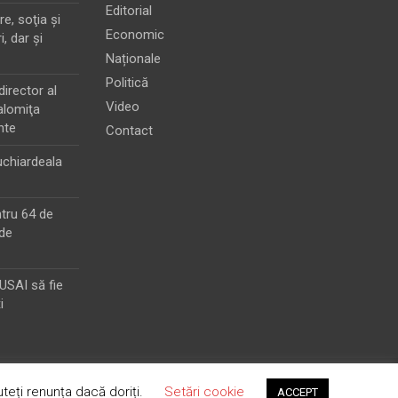
Editorial
e, soţia şi
Economic
i, dar şi
Naționale
Politică
director al
Video
alomiţa
nte
Contact
chiardeala
ntru 64 de
de
MUSAI să fie
i
teți renunța dacă doriți.
Setări cookie
ACCEPT