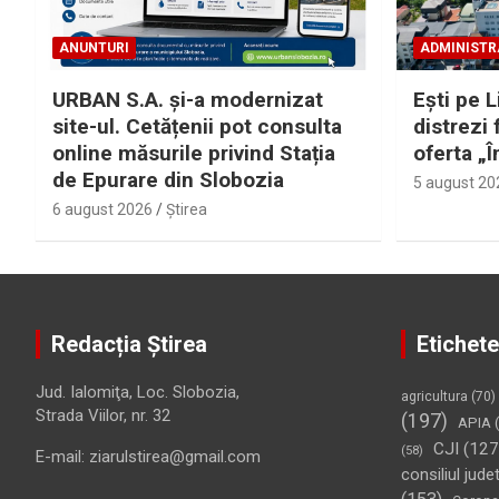
ANUNTURI
ADMINISTR
URBAN S.A. și-a modernizat
Eşti pe L
site-ul. Cetățenii pot consulta
distrezi 
online măsurile privind Stația
oferta „Î
de Epurare din Slobozia
5 august 20
6 august 2026
Ştirea
Redacția Știrea
Etichete
Jud. Ialomiţa, Loc. Slobozia,
agricultura
(70)
Strada Viilor, nr. 32
(197)
APIA
(
CJI
(127
(58)
E-mail: ziarulstirea@gmail.com
consiliul jude