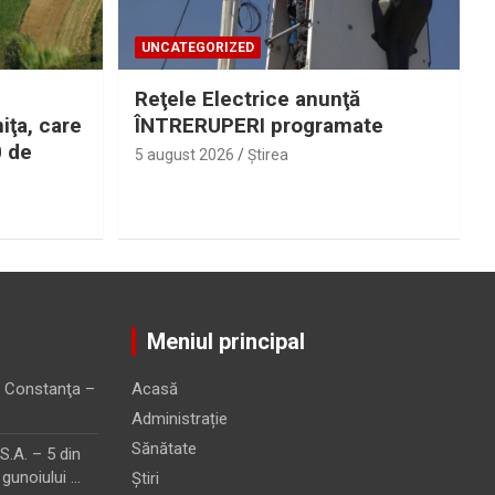
UNCATEGORIZED
Reţele Electrice anunţă
iţa, care
ÎNTRERUPERI programate
0 de
5 august 2026
Ştirea
Meniul principal
 Constanţa –
Acasă
Administrație
Sănătate
.A. – 5 din
 gunoiului …
Știri