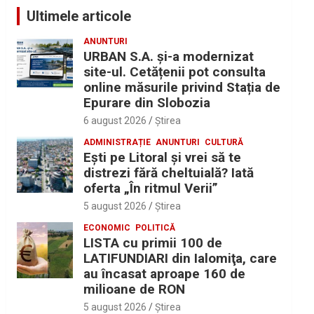
Ultimele articole
ANUNTURI
URBAN S.A. și-a modernizat
site-ul. Cetățenii pot consulta
online măsurile privind Stația de
Epurare din Slobozia
6 august 2026
Ştirea
ADMINISTRAȚIE
ANUNTURI
CULTURĂ
Eşti pe Litoral şi vrei să te
distrezi fără cheltuială? Iată
oferta „În ritmul Verii”
5 august 2026
Ştirea
ECONOMIC
POLITICĂ
LISTA cu primii 100 de
LATIFUNDIARI din Ialomiţa, care
au încasat aproape 160 de
milioane de RON
5 august 2026
Ştirea