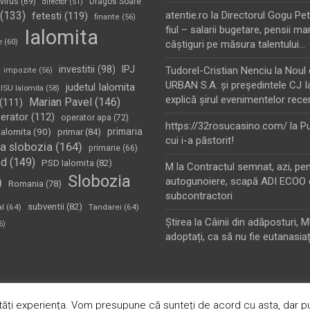
virus
(69)
Dragos Soare
director
(51)
(133)
atentie.ro
la
Directorul Gogu Petr
fetesti
(119)
finante
(56)
fiul – salarii bugetare, pensii mar
Ialomita
e
(60)
câştiguri pe măsura talentului…
investitii
(98)
IPJ
Tudorel-Cristian Nenciu
la
Noul 
impozite
(56)
URBAN S.A. şi preşedintele CJ I
judetul Ialomita
ISU Ialomita
(58)
explică şirul evenimentelor rece
Marian Pavel
(146)
(111)
erator
(112)
operator apa
(72)
https://32rosucasino.com/
la
Pu
Ialomita
(90)
primaria
primar
(84)
cui i-a păstorit!
a slobozia
(164)
primarie
(66)
sd
(149)
PSD Ialomita
(82)
M
la
Contractul semnat, azi, pe
Slobozia
)
autogunoiere, scapă ADI ECOO 
Romania
(78)
subcontractori
subventii
(82)
al
(64)
Tandarei
(64)
Ştirea
la
Câinii din adăposturi, 
6)
adoptați, ca să nu fie eutanasiaț
oudly Powered by:
WordPress
ăți experiența. Vom presupune că sunteți de acord cu asta, dar pu