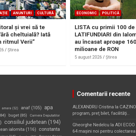
AȚIE
ANUNTURI
CULTURĂ
ECONOMIC
POLITICĂ
itoral şi vrei să te
LISTA cu primii 100 de
fără cheltuială? Iată
LATIFUNDIARI din Ialom
n ritmul Verii”
au încasat aproape 16
milioane de RON
26
Ştirea
5 august 2026
Ştirea
Comentarii recente
apa
ALEXANDRU Cristina
la
CAZINO
anaf
(105)
amara
(52)
program, preţ bilet, facilităţi…
84)
buget
(85)
Camera Deputatilor
consiliul judetean
(194)
)
Gheorghe Nedelcu
la
ADI ECOO S
constanta
tean ialomita
(116)
64 maşini noi pentru colectarea