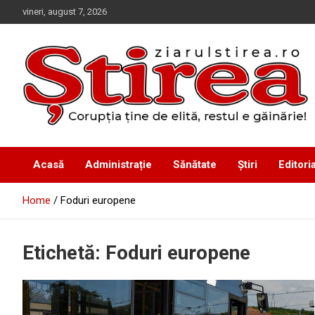
Skip
vineri, august 7, 2026
to
content
Corupția ține de elită, restul e găinărie!
Ziarul Știrea
Acasă
Administrație
Sănătate
Știri
Editoria
Home
Foduri europene
Etichetă:
Foduri europene