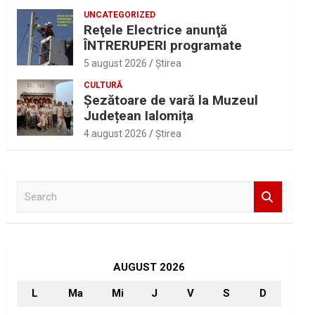
UNCATEGORIZED
Reţele Electrice anunţă
ÎNTRERUPERI programate
5 august 2026
Ştirea
CULTURĂ
Șezătoare de vară la Muzeul
Județean Ialomița
4 august 2026
Ştirea
S
e
a
r
c
h
AUGUST 2026
L
Ma
Mi
J
V
S
D