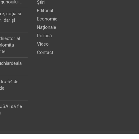
 gunoiului …
Știri
Editorial
e, soţia şi
Economic
i, dar şi
Naționale
Politică
director al
Video
alomiţa
nte
Contact
chiardeala
ntru 64 de
de
MUSAI să fie
i