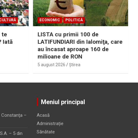
CULTURĂ
ECONOMIC
POLITICĂ
 te
LISTA cu primii 100 de
? Iată
LATIFUNDIARI din Ialomiţa, care
au încasat aproape 160 de
milioane de RON
5 august 2026
Ştirea
Meniul principal
 Constanţa –
Acasă
Administrație
Sănătate
.A. – 5 din