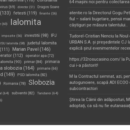
tean ialomita
(116)
64 maşini noi pentru colectarea
virus
(69)
Dragos Soare
director
(51)
(133)
atentie.ro
la
Directorul Gogu Petr
fetesti
(119)
finante
(56)
fiul – salarii bugetare, pensii mar
Ialomita
e
(60)
câştiguri pe măsura talentului…
investitii
(98)
IPJ
Tudorel-Cristian Nenciu
la
Noul 
impozite
(56)
URBAN S.A. şi preşedintele CJ I
judetul Ialomita
ISU Ialomita
(58)
explică şirul evenimentelor rece
Marian Pavel
(146)
(111)
erator
(112)
operator apa
(72)
https://32rosucasino.com/
la
Pu
Ialomita
(90)
primaria
primar
(84)
cui i-a păstorit!
a slobozia
(164)
primarie
(66)
sd
(149)
PSD Ialomita
(82)
M
la
Contractul semnat, azi, pe
Slobozia
)
autogunoiere, scapă ADI ECOO 
Romania
(78)
subcontractori
subventii
(82)
al
(64)
Tandarei
(64)
Ştirea
la
Câinii din adăposturi, 
6)
adoptați, ca să nu fie eutanasiaț