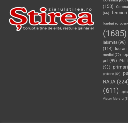
consiliul jude
(153)
Corona
fermieri
(66)
fonduri europen
(1685)
Ialomita
(96)
(114)
lucrari
op
medici
(72)
pnl
(99)
PNL 
primari
(93)
p
proiecte
(54)
RAJA
(224
(611)
spit
Victor Moraru
(5