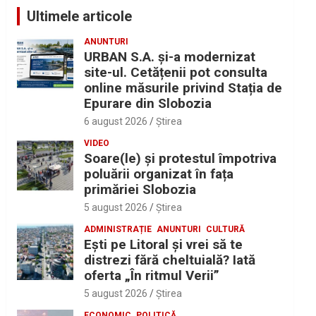
Ultimele articole
ANUNTURI
URBAN S.A. și-a modernizat
site-ul. Cetățenii pot consulta
online măsurile privind Stația de
Epurare din Slobozia
6 august 2026
Ştirea
VIDEO
Soare(le) și protestul împotriva
poluării organizat în fața
primăriei Slobozia
5 august 2026
Ştirea
ADMINISTRAȚIE
ANUNTURI
CULTURĂ
Eşti pe Litoral şi vrei să te
distrezi fără cheltuială? Iată
oferta „În ritmul Verii”
5 august 2026
Ştirea
ECONOMIC
POLITICĂ