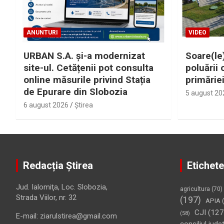
ANUNTURI
VIDEO
URBAN S.A. și-a modernizat
Soare(le)
site-ul. Cetățenii pot consulta
poluării 
online măsurile privind Stația
primărie
de Epurare din Slobozia
5 august 20
6 august 2026
Ştirea
Redacția Știrea
Etichete
Jud. Ialomiţa, Loc. Slobozia,
agricultura
(70)
Strada Viilor, nr. 32
(197)
APIA
(
CJI
(127
(58)
E-mail: ziarulstirea@gmail.com