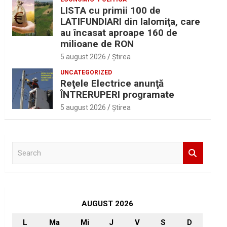
LISTA cu primii 100 de
LATIFUNDIARI din Ialomiţa, care
au încasat aproape 160 de
milioane de RON
5 august 2026
Ştirea
UNCATEGORIZED
Reţele Electrice anunţă
ÎNTRERUPERI programate
5 august 2026
Ştirea
S
e
a
r
c
h
AUGUST 2026
L
Ma
Mi
J
V
S
D