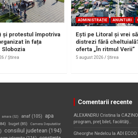
ADMINISTRAȚIE
ANUNTURI
 și protestul împotriva
Eşti pe Litoral şi vrei să
organizat în fața
distrezi fără cheltuială
i Slobozia
oferta „În ritmul Verii”
26
Ştirea
5 august 2026
Ştirea
Comentarii recente
apa
ALEXANDRU Cristina
la
CAZINO
anaf
(105)
amara
(52)
program, preţ bilet, facilităţi…
84)
buget
(85)
Camera Deputatilor
consiliul judetean
(194)
)
Gheorghe Nedelcu
la
ADI ECOO S
constanta