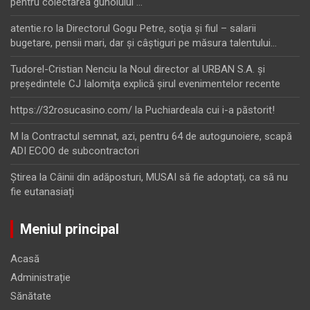
pentru colectarea gunoiului …
atentie.ro
la
Directorul Gogu Petre, soţia şi fiul – salarii
bugetare, pensii mari, dar şi câştiguri pe măsura talentului…
Tudorel-Cristian Nenciu
la
Noul director al URBAN S.A. şi
preşedintele CJ Ialomiţa explică şirul evenimentelor recente
https://32rosucasino.com/
la
Puchiardeala cui i-a păstorit!
M
la
Contractul semnat, azi, pentru 64 de autogunoiere, scapă
ADI ECOO de subcontractori
Ştirea
la
Câinii din adăposturi, MUSAI să fie adoptați, ca să nu
fie eutanasiați
Meniul principal
Acasă
Administrație
Sănătate