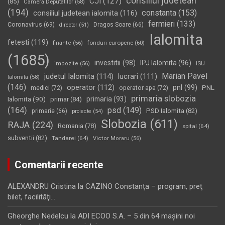
consiliul judetean
CJI
(127)
(85)
Camera Deputatilor
(58)
(194)
constanta
(153)
consiliul judetean ialomita
(116)
fermieri
(133)
Coronavirus
(69)
Dragos Soare
(66)
director
(51)
Ialomita
fetesti
(119)
fonduri europene
(60)
finante
(56)
(1685)
investitii
(98)
IPJ Ialomita
(96)
impozite
(56)
ISU
Marian Pavel
judetul Ialomita
(114)
lucrari
(111)
Ialomita
(58)
(146)
operator
(112)
pnl
(99)
PNL
medici
(72)
operator apa
(72)
primaria slobozia
Ialomita
(90)
primaria
(93)
primar
(84)
(164)
psd
(149)
PSD Ialomita
(82)
primarie
(66)
proiecte
(54)
Slobozia
(611)
RAJA
(224)
Romania
(78)
spital
(64)
subventii
(82)
Tandarei
(64)
Victor Moraru
(56)
Comentarii recente
ALEXANDRU Cristina
la
CAZINO Constanţa – program, preţ
bilet, facilităţi…
Gheorghe Nedelcu
la
ADI ECOO S.A. – 5 din 64 maşini noi