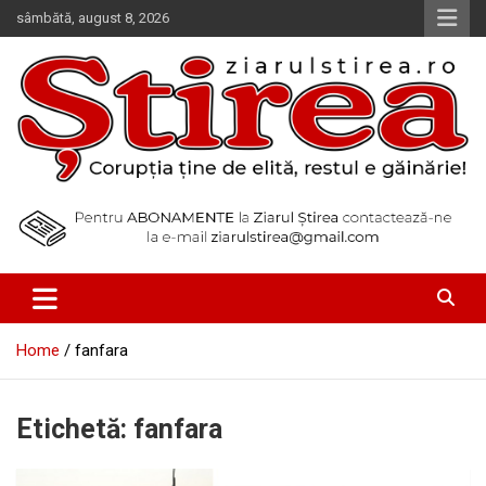
Skip
sâmbătă, august 8, 2026
to
content
Corupția ține de elită, restul e găinărie!
Ziarul Știrea
Home
fanfara
Etichetă:
fanfara