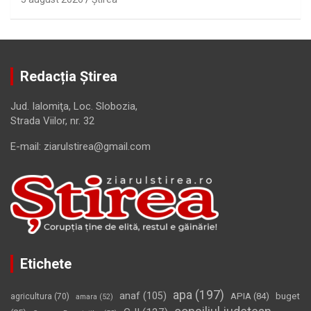
Redacția Știrea
Jud. Ialomiţa, Loc. Slobozia,
Strada Viilor, nr. 32
E-mail: ziarulstirea@gmail.com
Etichete
apa
(197)
anaf
(105)
APIA
(84)
buget
agricultura
(70)
amara
(52)