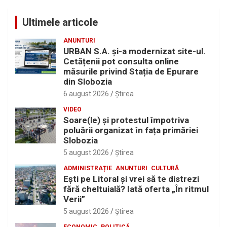
Ultimele articole
ANUNTURI
URBAN S.A. și-a modernizat site-ul.
Cetățenii pot consulta online
măsurile privind Stația de Epurare
din Slobozia
6 august 2026
Ştirea
VIDEO
Soare(le) și protestul împotriva
poluării organizat în fața primăriei
Slobozia
5 august 2026
Ştirea
ADMINISTRAȚIE
ANUNTURI
CULTURĂ
Eşti pe Litoral şi vrei să te distrezi
fără cheltuială? Iată oferta „În ritmul
Verii”
5 august 2026
Ştirea
ECONOMIC
POLITICĂ