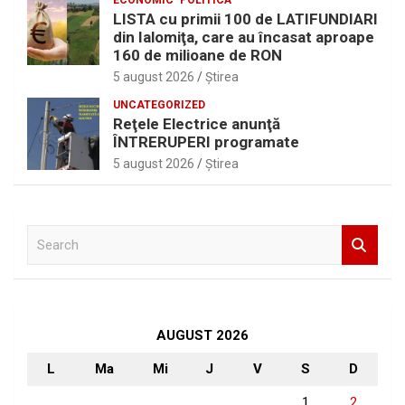
LISTA cu primii 100 de LATIFUNDIARI
din Ialomiţa, care au încasat aproape
160 de milioane de RON
5 august 2026
Ştirea
UNCATEGORIZED
Reţele Electrice anunţă
ÎNTRERUPERI programate
5 august 2026
Ştirea
S
e
a
r
c
h
AUGUST 2026
L
Ma
Mi
J
V
S
D
1
2