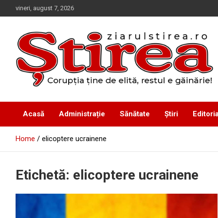
Skip
vineri, august 7, 2026
to
content
Corupția ține de elită, restul e găinărie!
Ziarul Știrea
Acasă
Administrație
Sănătate
Știri
Editoria
Home
elicoptere ucrainene
Etichetă:
elicoptere ucrainene