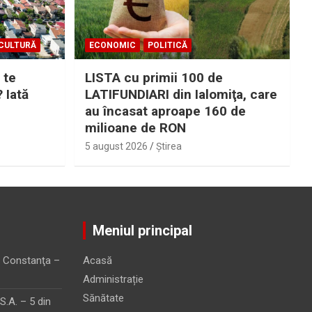
CULTURĂ
ECONOMIC
POLITICĂ
 te
LISTA cu primii 100 de
? Iată
LATIFUNDIARI din Ialomiţa, care
au încasat aproape 160 de
milioane de RON
5 august 2026
Ştirea
Meniul principal
 Constanţa –
Acasă
Administrație
Sănătate
.A. – 5 din