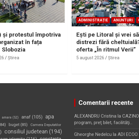
ADMINISTRAȚIE
ANUNTURI
 și protestul împotriva
Eşti pe Litoral şi vrei să
organizat în fața
distrezi fără cheltuială
i Slobozia
oferta „În ritmul Verii”
26
Ştirea
5 august 2026
Ştirea
Comentarii recente
apa
ALEXANDRU Cristina
la
CAZINO
anaf
(105)
amara
(52)
program, preţ bilet, facilităţi…
84)
buget
(85)
Camera Deputatilor
consiliul judetean
(194)
)
Gheorghe Nedelcu
la
ADI ECOO S
constanta