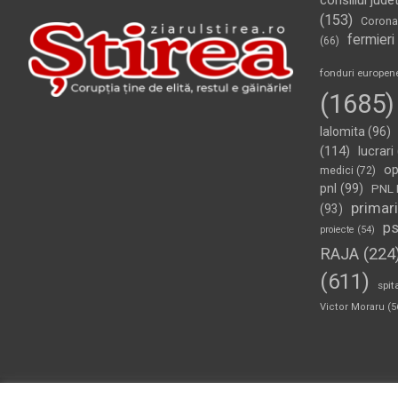
consiliul jude
(153)
Corona
fermieri
(66)
fonduri europen
(1685)
Ialomita
(96)
(114)
lucrari
op
medici
(72)
pnl
(99)
PNL 
primari
(93)
p
proiecte
(54)
RAJA
(224
(611)
spit
Victor Moraru
(5