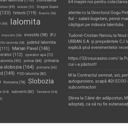
tean ialomita
(116)
64 maşini noi pentru colectarea
virus
(69)
Dragos Soare
director
(51)
(133)
atentie.ro
la
Directorul Gogu Petr
fetesti
(119)
finante
(56)
fiul – salarii bugetare, pensii mar
Ialomita
e
(60)
câştiguri pe măsura talentului…
investitii
(98)
IPJ
Tudorel-Cristian Nenciu
la
Noul 
impozite
(56)
URBAN S.A. şi preşedintele CJ I
judetul Ialomita
ISU Ialomita
(58)
explică şirul evenimentelor rece
Marian Pavel
(146)
(111)
erator
(112)
operator apa
(72)
https://32rosucasino.com/
la
Pu
Ialomita
(90)
primaria
primar
(84)
cui i-a păstorit!
a slobozia
(164)
primarie
(66)
sd
(149)
PSD Ialomita
(82)
M
la
Contractul semnat, azi, pe
Slobozia
)
autogunoiere, scapă ADI ECOO 
Romania
(78)
subcontractori
subventii
(82)
al
(64)
Tandarei
(64)
Ştirea
la
Câinii din adăposturi, 
6)
adoptați, ca să nu fie eutanasiaț