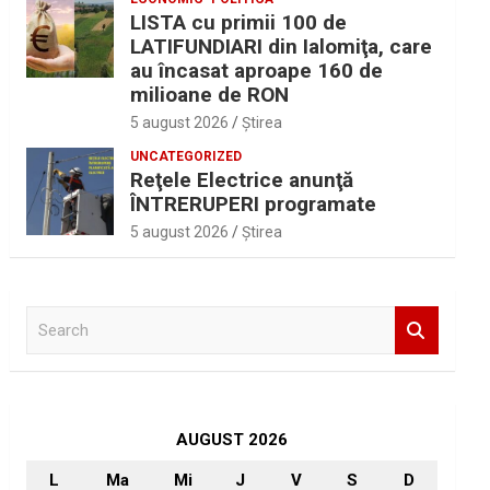
LISTA cu primii 100 de
LATIFUNDIARI din Ialomiţa, care
au încasat aproape 160 de
milioane de RON
5 august 2026
Ştirea
UNCATEGORIZED
Reţele Electrice anunţă
ÎNTRERUPERI programate
5 august 2026
Ştirea
S
e
a
r
c
h
AUGUST 2026
L
Ma
Mi
J
V
S
D