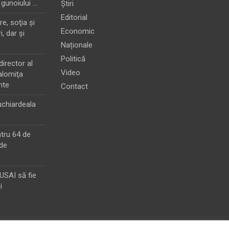
 gunoiului …
Știri
Editorial
e, soţia şi
Economic
i, dar şi
Naționale
Politică
director al
Video
alomiţa
nte
Contact
chiardeala
ntru 64 de
de
MUSAI să fie
i