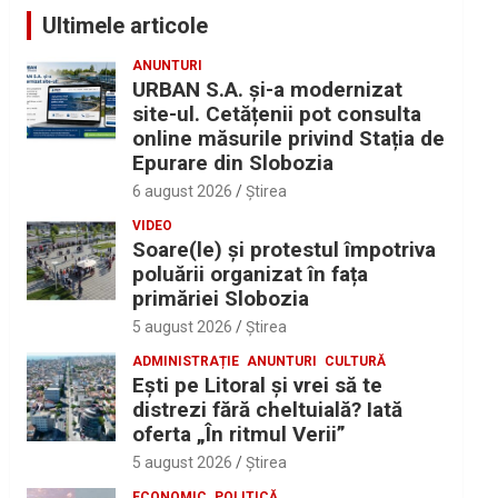
Ultimele articole
ANUNTURI
URBAN S.A. și-a modernizat
site-ul. Cetățenii pot consulta
online măsurile privind Stația de
Epurare din Slobozia
6 august 2026
Ştirea
VIDEO
Soare(le) și protestul împotriva
poluării organizat în fața
primăriei Slobozia
5 august 2026
Ştirea
ADMINISTRAȚIE
ANUNTURI
CULTURĂ
Eşti pe Litoral şi vrei să te
distrezi fără cheltuială? Iată
oferta „În ritmul Verii”
5 august 2026
Ştirea
ECONOMIC
POLITICĂ