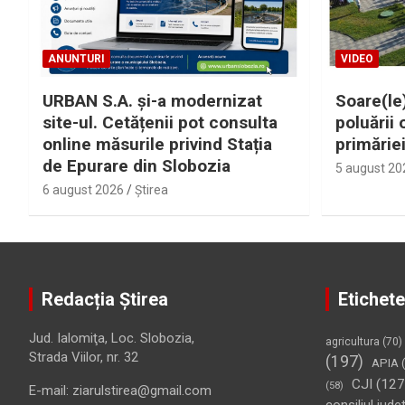
ANUNTURI
VIDEO
URBAN S.A. și-a modernizat
Soare(le)
site-ul. Cetățenii pot consulta
poluării 
online măsurile privind Stația
primărie
de Epurare din Slobozia
5 august 20
6 august 2026
Ştirea
Redacția Știrea
Etichete
Jud. Ialomiţa, Loc. Slobozia,
agricultura
(70)
Strada Viilor, nr. 32
(197)
APIA
(
CJI
(127
(58)
E-mail: ziarulstirea@gmail.com