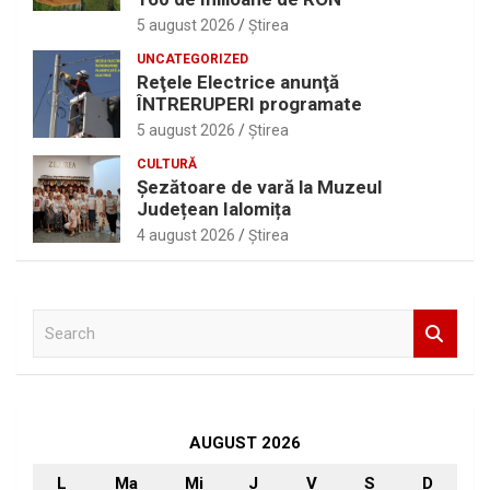
5 august 2026
Ştirea
UNCATEGORIZED
Reţele Electrice anunţă
ÎNTRERUPERI programate
5 august 2026
Ştirea
CULTURĂ
Șezătoare de vară la Muzeul
Județean Ialomița
4 august 2026
Ştirea
S
e
a
r
c
h
AUGUST 2026
L
Ma
Mi
J
V
S
D