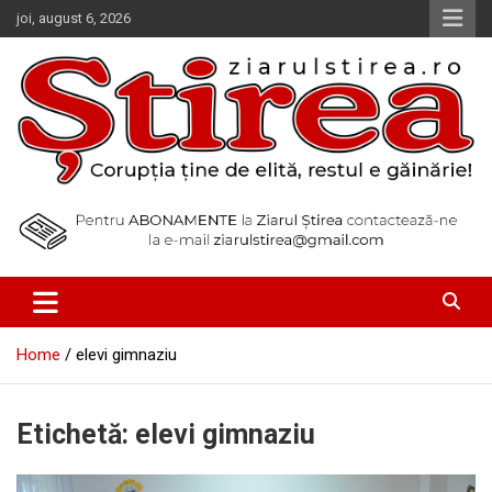
Skip
joi, august 6, 2026
to
content
Corupția ține de elită, restul e găinărie!
Ziarul Știrea
Home
elevi gimnaziu
Etichetă:
elevi gimnaziu