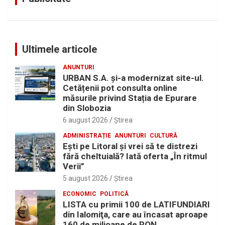
Ultimele articole
ANUNTURI
URBAN S.A. și-a modernizat site-ul.
Cetățenii pot consulta online
măsurile privind Stația de Epurare
din Slobozia
6 august 2026
Ştirea
ADMINISTRAȚIE
ANUNTURI
CULTURĂ
Eşti pe Litoral şi vrei să te distrezi
fără cheltuială? Iată oferta „În ritmul
Verii”
5 august 2026
Ştirea
ECONOMIC
POLITICĂ
LISTA cu primii 100 de LATIFUNDIARI
din Ialomiţa, care au încasat aproape
160 de milioane de RON