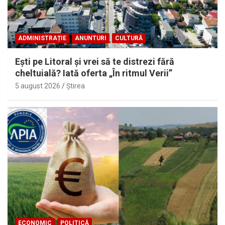
ADMINISTRAȚIE
ANUNTURI
CULTURĂ
Eşti pe Litoral şi vrei să te distrezi fără
cheltuială? Iată oferta „În ritmul Verii”
5 august 2026
Ştirea
ECONOMIC
POLITICĂ