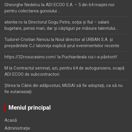
Gheorghe Nedelcu
la
ADI ECOO S.A. – 5 din 64 maşini noi
pentru colectarea gunoiului …
atentie.ro
la
Directorul Gogu Petre, soţia şi fiul – salarii
bugetare, pensii mari, dar şi câştiguri pe măsura talentului…
Tudorel-Cristian Nenciu
la
Noul director al URBAN S.A. şi
preşedintele CJ Ialomiţa explică şirul evenimentelor recente
https://32rosucasino.com/
la
Puchiardeala cui i-a păstorit!
M
la
Contractul semnat, azi, pentru 64 de autogunoiere, scapă
ADI ECOO de subcontractori
Ştirea
la
Câinii din adăposturi, MUSAI să fie adoptați, ca să nu
fie eutanasiați
Meniul principal
Acasă
Administrație