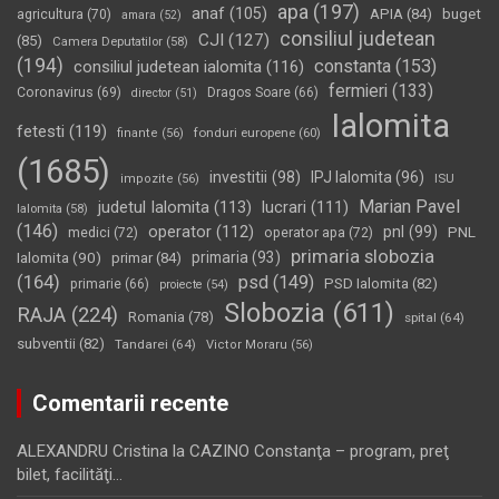
apa
(197)
anaf
(105)
APIA
(84)
buget
agricultura
(70)
amara
(52)
consiliul judetean
CJI
(127)
(85)
Camera Deputatilor
(58)
(194)
constanta
(153)
consiliul judetean ialomita
(116)
fermieri
(133)
Coronavirus
(69)
Dragos Soare
(66)
director
(51)
Ialomita
fetesti
(119)
fonduri europene
(60)
finante
(56)
(1685)
investitii
(98)
IPJ Ialomita
(96)
impozite
(56)
ISU
Marian Pavel
judetul Ialomita
(113)
lucrari
(111)
Ialomita
(58)
(146)
operator
(112)
pnl
(99)
PNL
medici
(72)
operator apa
(72)
primaria slobozia
Ialomita
(90)
primaria
(93)
primar
(84)
(164)
psd
(149)
PSD Ialomita
(82)
primarie
(66)
proiecte
(54)
Slobozia
(611)
RAJA
(224)
Romania
(78)
spital
(64)
subventii
(82)
Tandarei
(64)
Victor Moraru
(56)
Comentarii recente
ALEXANDRU Cristina
la
CAZINO Constanţa – program, preţ
bilet, facilităţi…