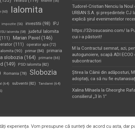
(133)
fetesti
(119)
finante
(56)
Tudorel-Cristian Nenciu
la
Noul 
Ialomita
e
(60)
URBAN S.A. şi preşedintele CJ I
explică şirul evenimentelor rece
investitii
(98)
IPJ
impozite
(56)
https://32rosucasino.com/
la
Pu
judetul Ialomita
ISU Ialomita
(58)
cui i-a păstorit!
Marian Pavel
(146)
(111)
erator
(111)
operator apa
(72)
M
la
Contractul semnat, azi, pe
Ialomita
(90)
primaria
primar
(84)
autogunoiere, scapă ADI ECOO 
a slobozia
(164)
primarie
(66)
subcontractori
sd
(149)
PSD Ialomita
(82)
Slobozia
)
Ştirea
la
Câinii din adăposturi, 
Romania
(78)
adoptați, ca să nu fie eutanasiaț
subventii
(82)
al
(64)
Tandarei
(64)
Xalina Mihaela
la
Gheorghe Rafa
6)
consilierul „3 în 1”
oudly Powered by:
WordPress
ăți experiența. Vom presupune că sunteți de acord cu asta, dar pu