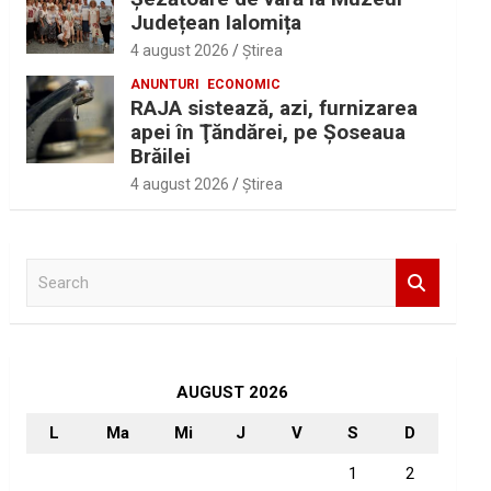
Județean Ialomița
4 august 2026
Ştirea
ANUNTURI
ECONOMIC
RAJA sistează, azi, furnizarea
apei în Ţăndărei, pe Şoseaua
Brăilei
4 august 2026
Ştirea
S
e
a
r
c
h
AUGUST 2026
L
Ma
Mi
J
V
S
D
1
2