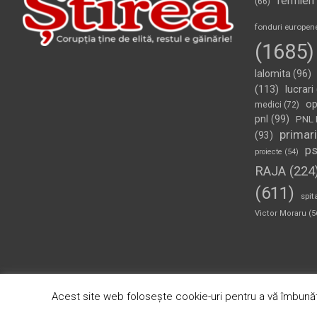
fermieri
(66)
fonduri europen
(1685)
Ialomita
(96)
(113)
lucrari
op
medici
(72)
pnl
(99)
PNL 
primari
(93)
p
proiecte
(54)
RAJA
(224
(611)
spit
Victor Moraru
(5
Copyright © 2026
Ziarul Știrea
Theme by:
Theme Horse
Pr
Acest site web folosește cookie-uri pentru a vă îmbunăt