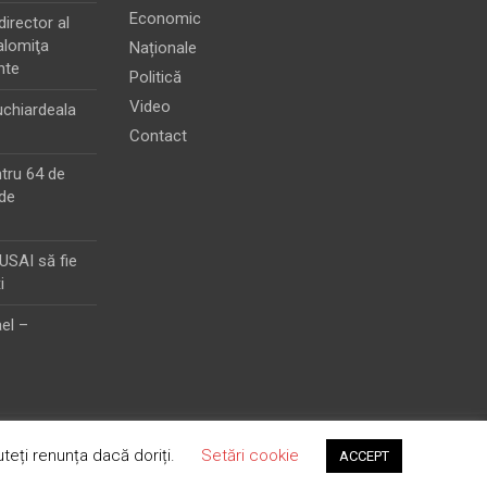
Economic
director al
alomiţa
Naționale
nte
Politică
Video
chiardeala
Contact
ntru 64 de
de
MUSAI să fie
i
el –
teți renunța dacă doriți.
Setări cookie
ACCEPT