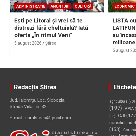
ADMINISTRAȚIE
ANUNTURI
CULTURĂ
ECONOMIC
Eşti pe Litoral şi vrei să te
LISTA cu
distrezi fără cheltuială? Iată
LATIFUND
oferta „În ritmul Verii”
au încas
milioane
5 august 2026
Ştirea
5 august 20
Redacția Știrea
Etichete
Jud. Ialomiţa, Loc. Slobozia,
agricultura
(70)
Strada Viilor, nr. 32
(197)
APIA
(
CJI
(127
(58)
E-mail: ziarulstirea@gmail.com
consiliul jude
(153)
Corona