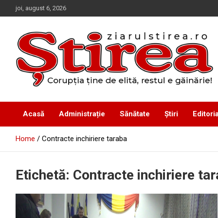
Skip
joi, august 6, 2026
to
content
Corupția ține de elită, restul e găinărie!
Ziarul Știrea
Acasă
Administrație
Sănătate
Știri
Editoria
Home
Contracte inchiriere taraba
Etichetă:
Contracte inchiriere ta