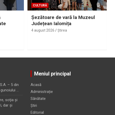
CULTURĂ
ă
Șezătoare de vară la Muzeul
ate
Județean Ialomița
4 august 2026
Ştirea
Meniul principal
.A. – 5 din
Acasă
 gunoiului …
Administrație
Sănătate
e, soţia şi
i, dar şi
Știri
Editorial