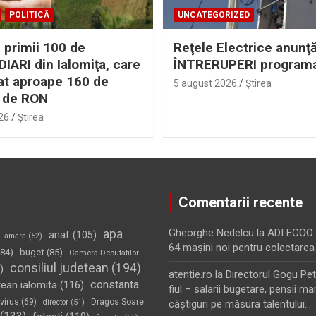
POLITICĂ
UNCATEGORIZED
 primii 100 de
Reţele Electrice anunţ
IARI din Ialomiţa, care
ÎNTRERUPERI program
at aproape 160 de
5 august 2026
Ştirea
 de RON
26
Ştirea
Comentarii recente
apa
Gheorghe Nedelcu
la
ADI ECOO S
anaf
(105)
amara
(52)
64 maşini noi pentru colectarea
84)
buget
(85)
Camera Deputatilor
consiliul judetean
(194)
)
atentie.ro
la
Directorul Gogu Petr
constanta
tean ialomita
(116)
fiul – salarii bugetare, pensii mar
virus
(69)
Dragos Soare
director
(51)
câştiguri pe măsura talentului…