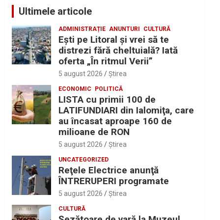
Ultimele articole
ADMINISTRAȚIE
ANUNTURI
CULTURĂ
Eşti pe Litoral şi vrei să te
distrezi fără cheltuială? Iată
oferta „În ritmul Verii”
5 august 2026
Ştirea
ECONOMIC
POLITICĂ
LISTA cu primii 100 de
LATIFUNDIARI din Ialomiţa, care
au încasat aproape 160 de
milioane de RON
5 august 2026
Ştirea
UNCATEGORIZED
Reţele Electrice anunţă
ÎNTRERUPERI programate
5 august 2026
Ştirea
CULTURĂ
Șezătoare de vară la Muzeul