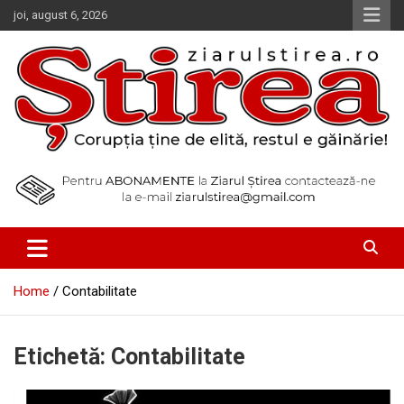
Skip
joi, august 6, 2026
to
content
Corupția ține de elită, restul e găinărie!
Ziarul Știrea
Home
Contabilitate
Etichetă:
Contabilitate