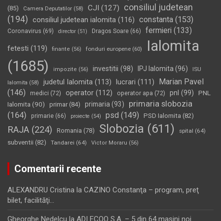
consiliul judetean
CJI
(127)
(85)
Camera Deputatilor
(58)
(194)
constanta
(153)
consiliul judetean ialomita
(116)
fermieri
(133)
Coronavirus
(69)
Dragos Soare
(66)
director
(51)
Ialomita
fetesti
(119)
fonduri europene
(60)
finante
(56)
(1685)
investitii
(98)
IPJ Ialomita
(96)
impozite
(56)
ISU
Marian Pavel
judetul Ialomita
(113)
lucrari
(111)
Ialomita
(58)
(146)
operator
(112)
pnl
(99)
PNL
medici
(72)
operator apa
(72)
primaria slobozia
Ialomita
(90)
primaria
(93)
primar
(84)
(164)
psd
(149)
PSD Ialomita
(82)
primarie
(66)
proiecte
(54)
Slobozia
(611)
RAJA
(224)
Romania
(78)
spital
(64)
subventii
(82)
Tandarei
(64)
Victor Moraru
(56)
Comentarii recente
ALEXANDRU Cristina
la
CAZINO Constanţa – program, preţ
bilet, facilităţi…
Gheorghe Nedelcu
la
ADI ECOO S.A. – 5 din 64 maşini noi