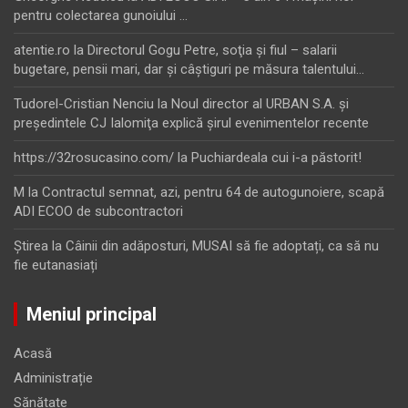
pentru colectarea gunoiului …
atentie.ro
la
Directorul Gogu Petre, soţia şi fiul – salarii
bugetare, pensii mari, dar şi câştiguri pe măsura talentului…
Tudorel-Cristian Nenciu
la
Noul director al URBAN S.A. şi
preşedintele CJ Ialomiţa explică şirul evenimentelor recente
https://32rosucasino.com/
la
Puchiardeala cui i-a păstorit!
M
la
Contractul semnat, azi, pentru 64 de autogunoiere, scapă
ADI ECOO de subcontractori
Ştirea
la
Câinii din adăposturi, MUSAI să fie adoptați, ca să nu
fie eutanasiați
Meniul principal
Acasă
Administrație
Sănătate