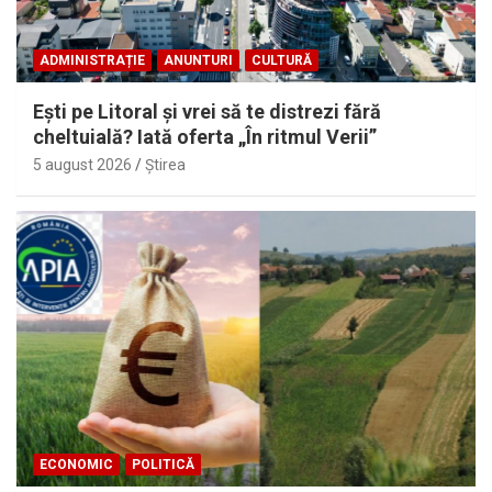
ADMINISTRAȚIE
ANUNTURI
CULTURĂ
Eşti pe Litoral şi vrei să te distrezi fără
cheltuială? Iată oferta „În ritmul Verii”
5 august 2026
Ştirea
ECONOMIC
POLITICĂ