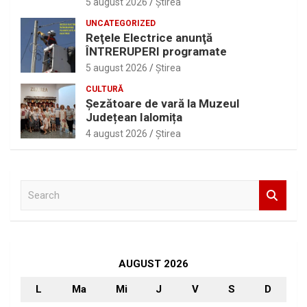
5 august 2026
Ştirea
UNCATEGORIZED
Reţele Electrice anunţă
ÎNTRERUPERI programate
5 august 2026
Ştirea
CULTURĂ
Șezătoare de vară la Muzeul
Județean Ialomița
4 august 2026
Ştirea
S
e
a
r
c
h
AUGUST 2026
L
Ma
Mi
J
V
S
D