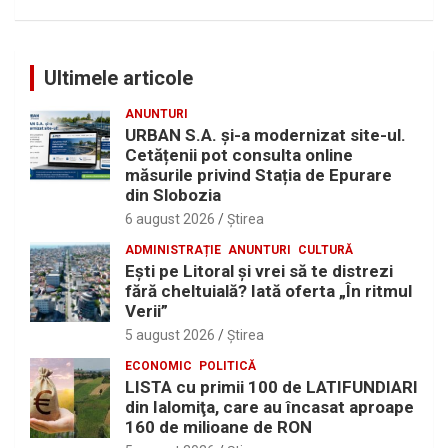
Ultimele articole
ANUNTURI
URBAN S.A. și-a modernizat site-ul.
Cetățenii pot consulta online
măsurile privind Stația de Epurare
din Slobozia
6 august 2026
Ştirea
ADMINISTRAȚIE
ANUNTURI
CULTURĂ
Eşti pe Litoral şi vrei să te distrezi
fără cheltuială? Iată oferta „În ritmul
Verii”
5 august 2026
Ştirea
ECONOMIC
POLITICĂ
LISTA cu primii 100 de LATIFUNDIARI
din Ialomiţa, care au încasat aproape
160 de milioane de RON