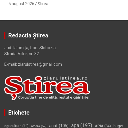
5 august 2026
Ştirea
Redacția Știrea
Jud. Ialomiţa, Loc. Slobozia,
Strada Viilor, nr. 32
E-mail: ziarulstirea@gmail.com
Etichete
apa
(197)
anaf
(105)
APIA
(84)
buget
agricultura
(70)
amara
(52)