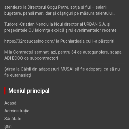
atentie.ro
la
Directorul Gogu Petre, soţia şi fiul – salarii
bugetare, pensii mari, dar şi câştiguri pe măsura talentului…
Tudorel-Cristian Nenciu
la
Noul director al URBAN S.A. şi
preşedintele CJ Ialomiţa explică şirul evenimentelor recente
https://32rosucasino.com/
la
Puchiardeala cui i-a păstorit!
M
la
Contractul semnat, azi, pentru 64 de autogunoiere, scapă
ADI ECOO de subcontractori
Ştirea
la
Câinii din adăposturi, MUSAI să fie adoptați, ca să nu
fie eutanasiați
Meniul principal
Acasă
Administrație
Sănătate
Știri