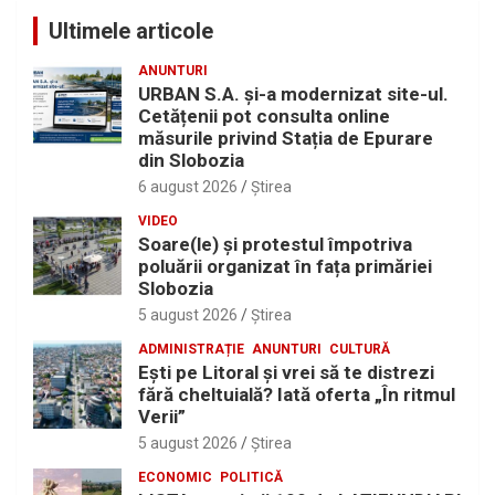
Ultimele articole
ANUNTURI
URBAN S.A. și-a modernizat site-ul.
Cetățenii pot consulta online
măsurile privind Stația de Epurare
din Slobozia
6 august 2026
Ştirea
VIDEO
Soare(le) și protestul împotriva
poluării organizat în fața primăriei
Slobozia
5 august 2026
Ştirea
ADMINISTRAȚIE
ANUNTURI
CULTURĂ
Eşti pe Litoral şi vrei să te distrezi
fără cheltuială? Iată oferta „În ritmul
Verii”
5 august 2026
Ştirea
ECONOMIC
POLITICĂ