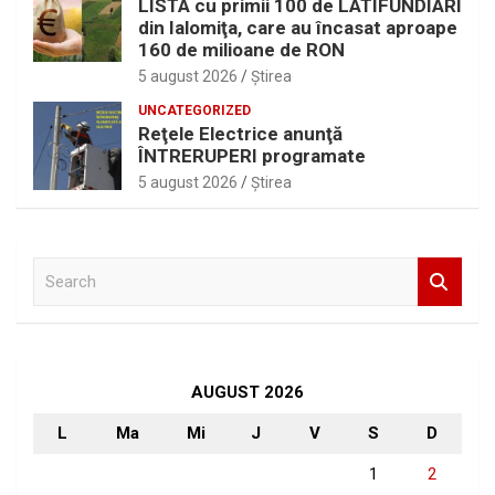
LISTA cu primii 100 de LATIFUNDIARI
din Ialomiţa, care au încasat aproape
160 de milioane de RON
5 august 2026
Ştirea
UNCATEGORIZED
Reţele Electrice anunţă
ÎNTRERUPERI programate
5 august 2026
Ştirea
S
e
a
r
c
h
AUGUST 2026
L
Ma
Mi
J
V
S
D
1
2