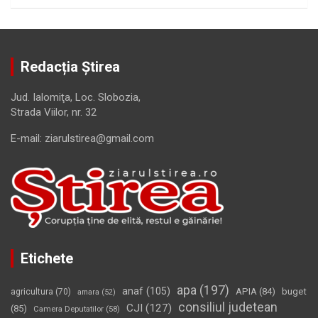
Redacția Știrea
Jud. Ialomiţa, Loc. Slobozia,
Strada Viilor, nr. 32
E-mail: ziarulstirea@gmail.com
Etichete
apa
(197)
anaf
(105)
APIA
(84)
buget
agricultura
(70)
amara
(52)
consiliul judetean
CJI
(127)
(85)
Camera Deputatilor
(58)