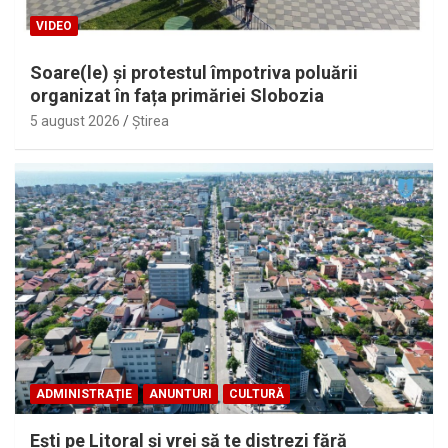
VIDEO
Soare(le) și protestul împotriva poluării
organizat în fața primăriei Slobozia
5 august 2026
Ştirea
ADMINISTRAȚIE
ANUNTURI
CULTURĂ
Eşti pe Litoral şi vrei să te distrezi fără