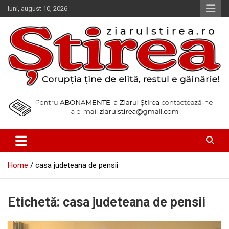
Skip
luni, august 10, 2026
to
content
Corupția ține de elită, restul e găinărie!
Ziarul Știrea
Home
casa judeteana de pensii
Etichetă:
casa judeteana de pensii