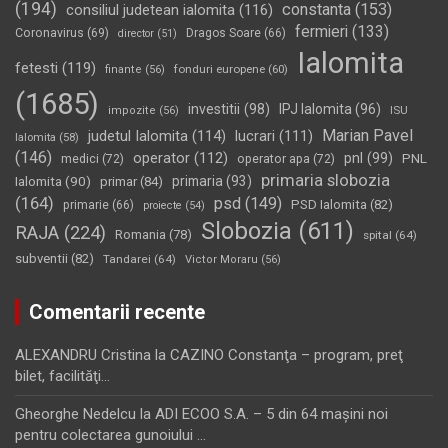
(194)
constanta
(153)
consiliul judetean ialomita
(116)
fermieri
(133)
Coronavirus
(69)
Dragos Soare
(66)
director
(51)
Ialomita
fetesti
(119)
fonduri europene
(60)
finante
(56)
(1685)
investitii
(98)
IPJ Ialomita
(96)
impozite
(56)
ISU
Marian Pavel
judetul Ialomita
(114)
lucrari
(111)
Ialomita
(58)
(146)
operator
(112)
pnl
(99)
PNL
medici
(72)
operator apa
(72)
primaria slobozia
Ialomita
(90)
primaria
(93)
primar
(84)
(164)
psd
(149)
PSD Ialomita
(82)
primarie
(66)
proiecte
(54)
Slobozia
(611)
RAJA
(224)
Romania
(78)
spital
(64)
subventii
(82)
Tandarei
(64)
Victor Moraru
(56)
Comentarii recente
ALEXANDRU Cristina
la
CAZINO Constanţa – program, preţ
bilet, facilităţi…
Gheorghe Nedelcu
la
ADI ECOO S.A. – 5 din 64 maşini noi
pentru colectarea gunoiului …