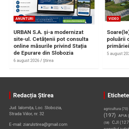
ANUNTURI
VIDEO
URBAN S.A. și-a modernizat
Soare(le)
site-ul. Cetățenii pot consulta
poluării 
online măsurile privind Stația
primărie
de Epurare din Slobozia
5 august 20
6 august 2026
Ştirea
Redacția Știrea
Etichete
Jud. Ialomiţa, Loc. Slobozia,
agricultura
(70)
Strada Viilor, nr. 32
(197)
APIA
(
CJI
(127
(58)
E-mail: ziarulstirea@gmail.com