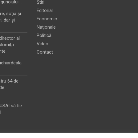
 gunoiului …
Știri
Editorial
e, soţia şi
Economic
i, dar şi
Naționale
Politică
director al
Video
alomiţa
nte
Contact
chiardeala
ntru 64 de
de
MUSAI să fie
i