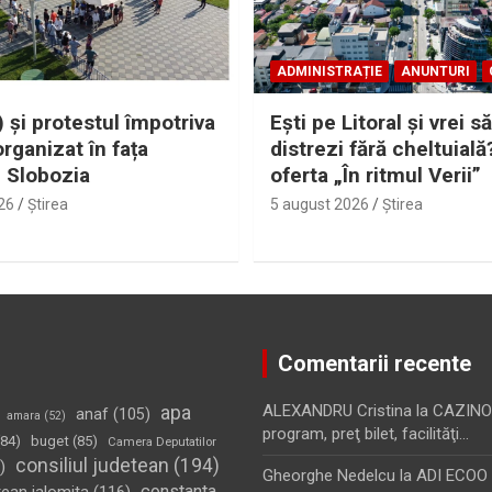
ADMINISTRAȚIE
ANUNTURI
 și protestul împotriva
Eşti pe Litoral şi vrei să
organizat în fața
distrezi fără cheltuială
i Slobozia
oferta „În ritmul Verii”
26
Ştirea
5 august 2026
Ştirea
Comentarii recente
apa
ALEXANDRU Cristina
la
CAZINO
anaf
(105)
amara
(52)
program, preţ bilet, facilităţi…
84)
buget
(85)
Camera Deputatilor
consiliul judetean
(194)
)
Gheorghe Nedelcu
la
ADI ECOO S
constanta