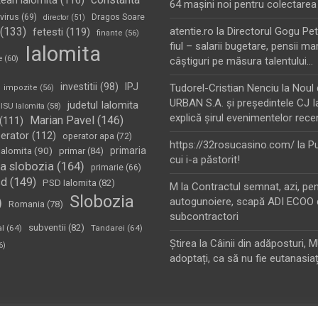
tean ialomita
(116)
64 maşini noi pentru colectarea
virus
(69)
Dragos Soare
director
(51)
(133)
atentie.ro
la
Directorul Gogu Petr
fetesti
(119)
finante
(56)
fiul – salarii bugetare, pensii mar
Ialomita
e
(60)
câştiguri pe măsura talentului…
investitii
(98)
IPJ
Tudorel-Cristian Nenciu
la
Noul 
impozite
(56)
URBAN S.A. şi preşedintele CJ I
judetul Ialomita
ISU Ialomita
(58)
explică şirul evenimentelor rece
Marian Pavel
(146)
(111)
erator
(112)
operator apa
(72)
https://32rosucasino.com/
la
Pu
Ialomita
(90)
primaria
primar
(84)
cui i-a păstorit!
a slobozia
(164)
primarie
(66)
sd
(149)
PSD Ialomita
(82)
M
la
Contractul semnat, azi, pe
Slobozia
)
autogunoiere, scapă ADI ECOO 
Romania
(78)
subcontractori
subventii
(82)
al
(64)
Tandarei
(64)
Ştirea
la
Câinii din adăposturi, 
6)
adoptați, ca să nu fie eutanasiaț