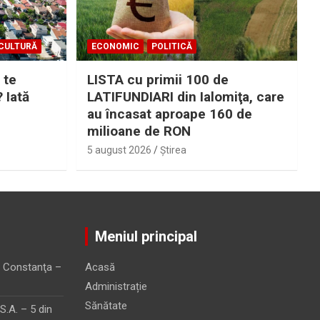
CULTURĂ
ECONOMIC
POLITICĂ
 te
LISTA cu primii 100 de
? Iată
LATIFUNDIARI din Ialomiţa, care
au încasat aproape 160 de
milioane de RON
5 august 2026
Ştirea
Meniul principal
 Constanţa –
Acasă
Administrație
Sănătate
.A. – 5 din