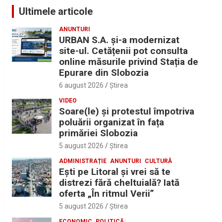
Ultimele articole
ANUNTURI
URBAN S.A. și-a modernizat
site-ul. Cetățenii pot consulta
online măsurile privind Stația de
Epurare din Slobozia
6 august 2026
Ştirea
VIDEO
Soare(le) și protestul împotriva
poluării organizat în fața
primăriei Slobozia
5 august 2026
Ştirea
ADMINISTRAȚIE
ANUNTURI
CULTURĂ
Eşti pe Litoral şi vrei să te
distrezi fără cheltuială? Iată
oferta „În ritmul Verii”
5 august 2026
Ştirea
ECONOMIC
POLITICĂ