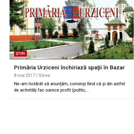
ȘTIRI
Primăria Urziceni închiriază spaţii în Bazar
8 mai 2017
Stirea
Ne-am hotărât să anunţăm, convinşi fiind că şi din astfel
de activităţi fac oarece profit (politic,…