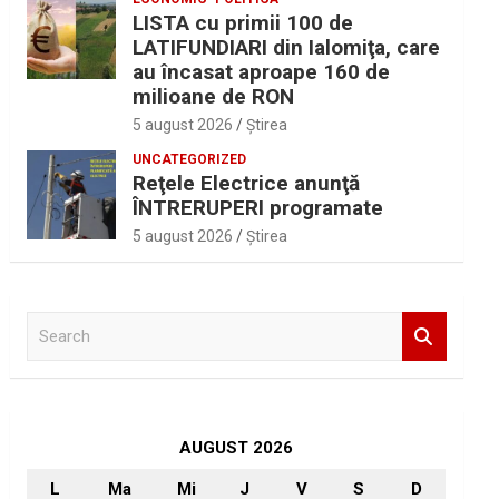
LISTA cu primii 100 de
LATIFUNDIARI din Ialomiţa, care
au încasat aproape 160 de
milioane de RON
5 august 2026
Ştirea
UNCATEGORIZED
Reţele Electrice anunţă
ÎNTRERUPERI programate
5 august 2026
Ştirea
S
e
a
r
c
h
AUGUST 2026
L
Ma
Mi
J
V
S
D