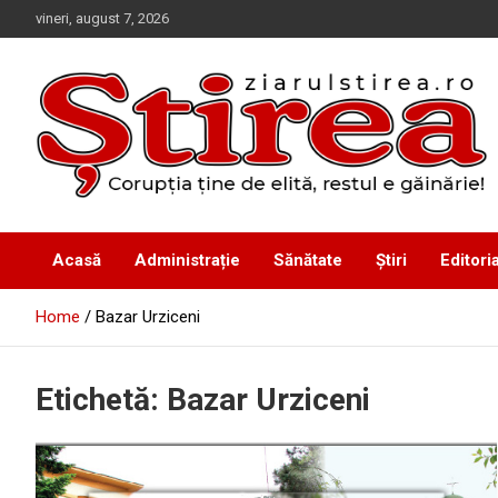
Skip
vineri, august 7, 2026
to
content
Corupția ține de elită, restul e găinărie!
Ziarul Știrea
Acasă
Administrație
Sănătate
Știri
Editoria
Home
Bazar Urziceni
Etichetă:
Bazar Urziceni