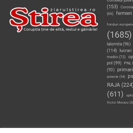
consiliul jude
(153)
Corona
fermieri
(66)
fonduri europen
(1685)
Ialomita
(96)
(114)
lucrari
op
medici
(72)
pnl
(99)
PNL 
primari
(93)
p
proiecte
(54)
RAJA
(224
(611)
spit
Victor Moraru
(5