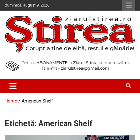
Skip
duminică, august 9, 2026
to
content
Corupția ține de elită, restul e găinărie!
Ziarul Știrea
Home
American Shelf
Etichetă:
American Shelf