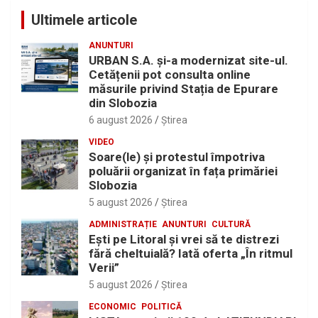
Ultimele articole
ANUNTURI
URBAN S.A. și-a modernizat site-ul.
Cetățenii pot consulta online
măsurile privind Stația de Epurare
din Slobozia
6 august 2026
Ştirea
VIDEO
Soare(le) și protestul împotriva
poluării organizat în fața primăriei
Slobozia
5 august 2026
Ştirea
ADMINISTRAȚIE
ANUNTURI
CULTURĂ
Eşti pe Litoral şi vrei să te distrezi
fără cheltuială? Iată oferta „În ritmul
Verii”
5 august 2026
Ştirea
ECONOMIC
POLITICĂ