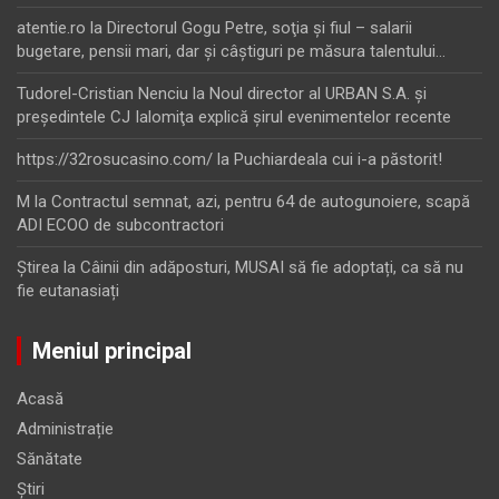
atentie.ro
la
Directorul Gogu Petre, soţia şi fiul – salarii
bugetare, pensii mari, dar şi câştiguri pe măsura talentului…
Tudorel-Cristian Nenciu
la
Noul director al URBAN S.A. şi
preşedintele CJ Ialomiţa explică şirul evenimentelor recente
https://32rosucasino.com/
la
Puchiardeala cui i-a păstorit!
M
la
Contractul semnat, azi, pentru 64 de autogunoiere, scapă
ADI ECOO de subcontractori
Ştirea
la
Câinii din adăposturi, MUSAI să fie adoptați, ca să nu
fie eutanasiați
Meniul principal
Acasă
Administrație
Sănătate
Știri