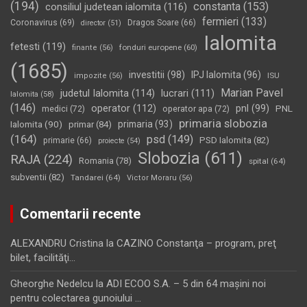
(194)
constanta
(153)
consiliul judetean ialomita
(116)
fermieri
(133)
Coronavirus
(69)
Dragos Soare
(66)
director
(51)
Ialomita
fetesti
(119)
fonduri europene
(60)
finante
(56)
(1685)
investitii
(98)
IPJ Ialomita
(96)
impozite
(56)
ISU
Marian Pavel
judetul Ialomita
(114)
lucrari
(111)
Ialomita
(58)
(146)
operator
(112)
pnl
(99)
PNL
medici
(72)
operator apa
(72)
primaria slobozia
Ialomita
(90)
primaria
(93)
primar
(84)
(164)
psd
(149)
PSD Ialomita
(82)
primarie
(66)
proiecte
(54)
Slobozia
(611)
RAJA
(224)
Romania
(78)
spital
(64)
subventii
(82)
Tandarei
(64)
Victor Moraru
(56)
Comentarii recente
ALEXANDRU Cristina
la
CAZINO Constanţa – program, preţ
bilet, facilităţi…
Gheorghe Nedelcu
la
ADI ECOO S.A. – 5 din 64 maşini noi
pentru colectarea gunoiului …