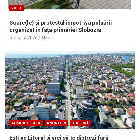
VIDEO
Soare(le) și protestul împotriva poluării
organizat în fața primăriei Slobozia
5 august 2026
Ştirea
ADMINISTRAȚIE
ANUNTURI
CULTURĂ
Eşti pe Litoral şi vrei să te distrezi fără