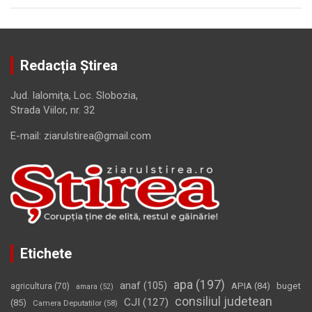
Redacția Știrea
Jud. Ialomiţa, Loc. Slobozia,
Strada Viilor, nr. 32
E-mail: ziarulstirea@gmail.com
Etichete
apa
(197)
anaf
(105)
APIA
(84)
buget
agricultura
(70)
amara
(52)
consiliul judetean
CJI
(127)
(85)
Camera Deputatilor
(58)