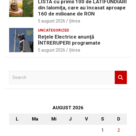
LISTA cu primii 100 de LATIFUNDIARI
din Ialomiţa, care au încasat aproape
160 de milioane de RON
5 august 2026
Ştirea
UNCATEGORIZED
Reţele Electrice anunţă
ÎNTRERUPERI programate
5 august 2026
Ştirea
S
e
a
r
c
h
AUGUST 2026
L
Ma
Mi
J
V
S
D
1
2