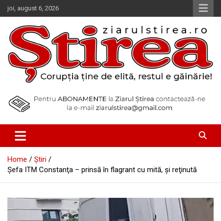
Skip
joi, august 6, 2026
to
content
Corupția ține de elită, restul e găinărie!
Ziarul Știrea
Home
Știri
Şefa ITM Constanţa – prinsă în flagrant cu mită, şi reţinută