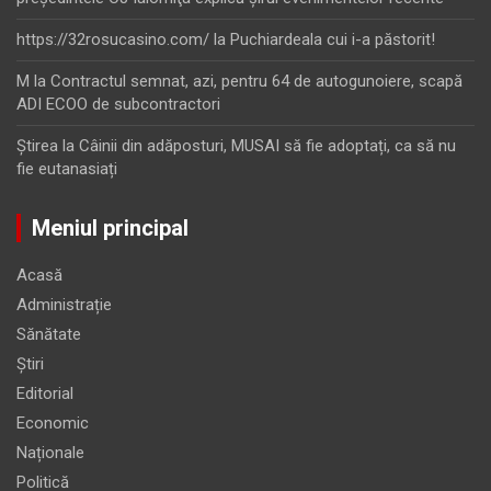
https://32rosucasino.com/
la
Puchiardeala cui i-a păstorit!
M
la
Contractul semnat, azi, pentru 64 de autogunoiere, scapă
ADI ECOO de subcontractori
Ştirea
la
Câinii din adăposturi, MUSAI să fie adoptați, ca să nu
fie eutanasiați
Meniul principal
Acasă
Administrație
Sănătate
Știri
Editorial
Economic
Naționale
Politică