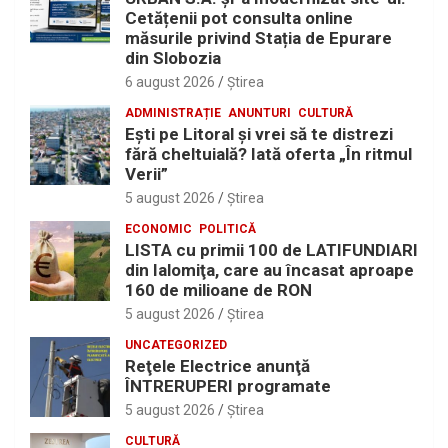
Cetățenii pot consulta online
măsurile privind Stația de Epurare
din Slobozia
6 august 2026
Ştirea
ADMINISTRAȚIE
ANUNTURI
CULTURĂ
Eşti pe Litoral şi vrei să te distrezi
fără cheltuială? Iată oferta „În ritmul
Verii”
5 august 2026
Ştirea
ECONOMIC
POLITICĂ
LISTA cu primii 100 de LATIFUNDIARI
din Ialomiţa, care au încasat aproape
160 de milioane de RON
5 august 2026
Ştirea
UNCATEGORIZED
Reţele Electrice anunţă
ÎNTRERUPERI programate
5 august 2026
Ştirea
CULTURĂ