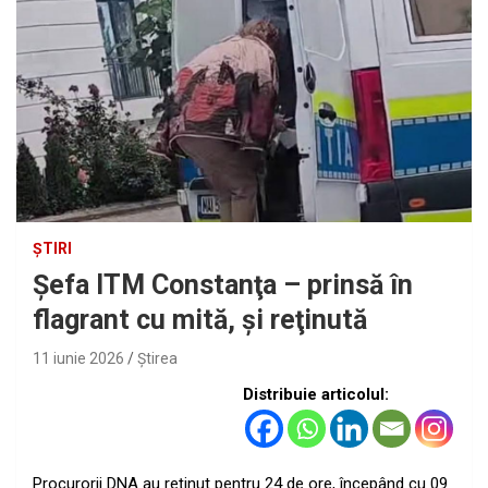
ȘTIRI
Şefa ITM Constanţa – prinsă în
flagrant cu mită, şi reţinută
11 iunie 2026
Ştirea
Distribuie articolul:
Procurorii ​DNA ​au ​reținut ​pentru ​24 ​de ​ore, ​începând ​cu ​09 ​