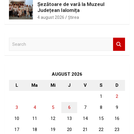
Șezătoare de vară la Muzeul
Județean Ialomița
4 august 2026
Ştirea
S
e
a
r
c
h
AUGUST 2026
L
Ma
Mi
J
V
S
D
1
2
3
4
5
6
7
8
9
10
11
12
13
14
15
16
17
18
19
20
21
22
23