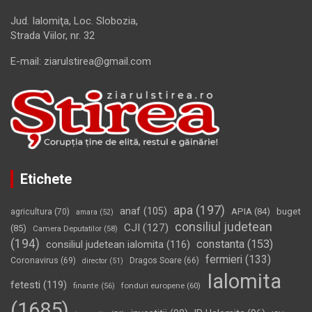
Jud. Ialomiţa, Loc. Slobozia,
Strada Viilor, nr. 32
E-mail: ziarulstirea@gmail.com
Etichete
apa
(197)
anaf
(105)
APIA
(84)
buget
agricultura
(70)
amara
(52)
consiliul judetean
CJI
(127)
(85)
Camera Deputatilor
(58)
(194)
constanta
(153)
consiliul judetean ialomita
(116)
fermieri
(133)
Coronavirus
(69)
Dragos Soare
(66)
director
(51)
Ialomita
fetesti
(119)
fonduri europene
(60)
finante
(56)
(1685)