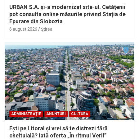
URBAN S.A. și-a modernizat site-ul. Cetățenii
pot consulta online măsurile privind Stația de
Epurare din Slobozia
6 august 2026
Ştirea
ADMINISTRAȚIE
ANUNTURI
CULTURĂ
Eşti pe Litoral şi vrei să te distrezi fără
cheltuială? Iată oferta „În ritmul Verii”