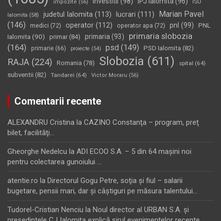
investitii
(98)
IPJ Ialomita
(96)
impozite
(56)
ISU
Marian Pavel
judetul Ialomita
(113)
lucrari
(111)
Ialomita
(58)
(146)
operator
(112)
pnl
(99)
PNL
medici
(72)
operator apa
(72)
primaria slobozia
Ialomita
(90)
primaria
(93)
primar
(84)
(164)
psd
(149)
PSD Ialomita
(82)
primarie
(66)
proiecte
(54)
Slobozia
(611)
RAJA
(224)
Romania
(78)
spital
(64)
subventii
(82)
Tandarei
(64)
Victor Moraru
(56)
Comentarii recente
ALEXANDRU Cristina
la
CAZINO Constanţa – program, preţ
bilet, facilităţi…
Gheorghe Nedelcu
la
ADI ECOO S.A. – 5 din 64 maşini noi
pentru colectarea gunoiului …
atentie.ro
la
Directorul Gogu Petre, soţia şi fiul – salarii
bugetare, pensii mari, dar şi câştiguri pe măsura talentului…
Tudorel-Cristian Nenciu
la
Noul director al URBAN S.A. şi
preşedintele CJ Ialomiţa explică şirul evenimentelor recente