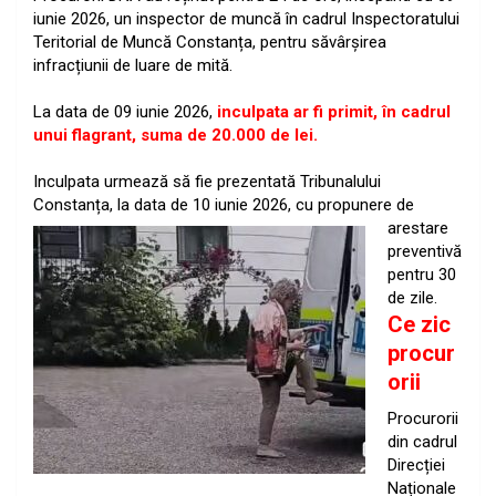
iunie ​2026, ​un ​inspector ​de ​muncă ​în ​cadrul ​Inspectoratului
​Teritorial ​de ​Muncă ​Constanța, ​pentru ​săvârșirea ​
infracțiunii ​de ​luare ​de ​mită.
​La ​data ​de ​09 ​iunie ​2026,
​inculpata ​ar ​fi ​primit, ​în ​cadrul ​
unui ​flagrant, ​suma ​de ​20.000 ​de ​lei.
​Inculpata ​urmează ​să ​fie ​prezentată ​Tribunalului ​ ​
Constanța, ​la ​data ​de ​10 ​iunie ​2026, ​cu ​propunere ​de ​
arestare ​
preventivă
​pentru ​30 ​
de ​zile.
Ce zic
procur
orii
Procurorii
din cadrul
Direcției
Naționale