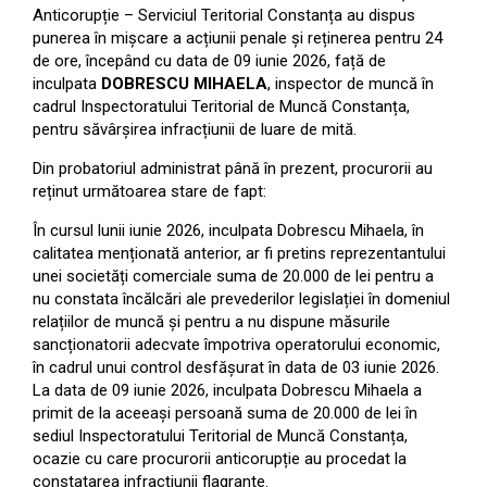
Anticorupție – Serviciul Teritorial Constanța au dispus
punerea în mișcare a acțiunii penale și reținerea pentru 24
de ore, începând cu data de 09 iunie 2026, față de
inculpata
DOBRESCU MIHAELA
, inspector de muncă în
cadrul Inspectoratului Teritorial de Muncă Constanța,
pentru săvârșirea infracțiunii de luare de mită.
Din probatoriul administrat până în prezent, procurorii au
reținut următoarea stare de fapt:
În cursul lunii iunie 2026, inculpata Dobrescu Mihaela, în
calitatea menționată anterior, ar fi pretins reprezentantului
unei societăți comerciale suma de 20.000 de lei pentru a
nu constata încălcări ale prevederilor legislației în domeniul
relațiilor de muncă și pentru a nu dispune măsurile
sancționatorii adecvate împotriva operatorului economic,
în cadrul unui control desfășurat în data de 03 iunie 2026.
La data de 09 iunie 2026, inculpata Dobrescu Mihaela a
primit de la aceeași persoană suma de 20.000 de lei în
sediul Inspectoratului Teritorial de Muncă Constanța,
ocazie cu care procurorii anticorupție au procedat la
constatarea infracțiunii flagrante.