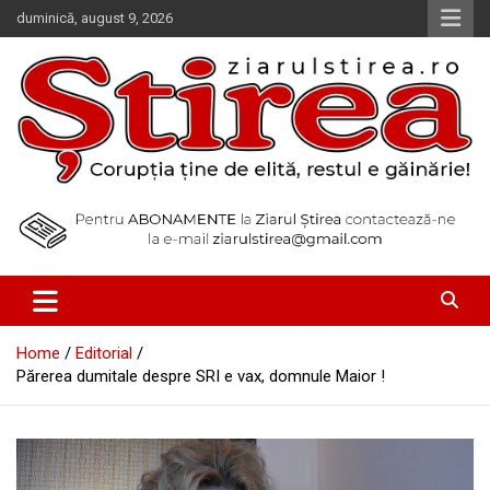
Skip
duminică, august 9, 2026
to
content
Corupția ține de elită, restul e găinărie!
Ziarul Știrea
Home
Editorial
Părerea dumitale despre SRI e vax, domnule Maior !