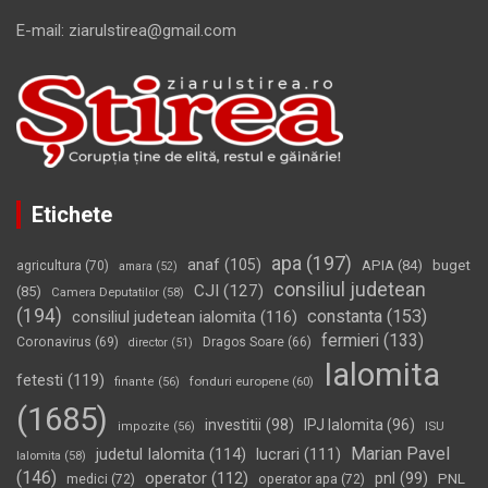
E-mail: ziarulstirea@gmail.com
Etichete
apa
(197)
anaf
(105)
APIA
(84)
buget
agricultura
(70)
amara
(52)
consiliul judetean
CJI
(127)
(85)
Camera Deputatilor
(58)
(194)
constanta
(153)
consiliul judetean ialomita
(116)
fermieri
(133)
Coronavirus
(69)
Dragos Soare
(66)
director
(51)
Ialomita
fetesti
(119)
fonduri europene
(60)
finante
(56)
(1685)
investitii
(98)
IPJ Ialomita
(96)
impozite
(56)
ISU
Marian Pavel
judetul Ialomita
(114)
lucrari
(111)
Ialomita
(58)
(146)
operator
(112)
pnl
(99)
PNL
medici
(72)
operator apa
(72)