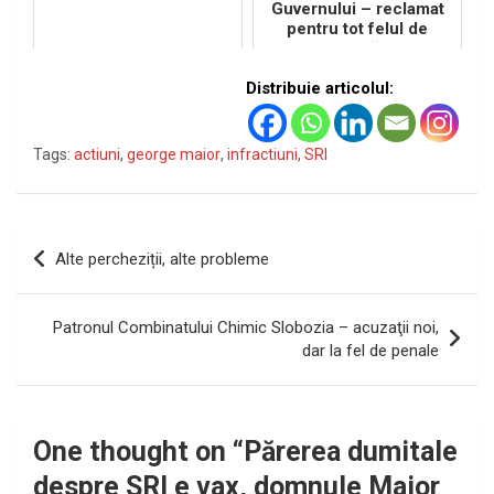
Guvernului – reclamat
pentru tot felul de
potlogării
Distribuie articolul:
Tags:
actiuni
,
george maior
,
infractiuni
,
SRI
Navigare
Alte percheziții, alte probleme
în
articole
Patronul Combinatului Chimic Slobozia – acuzaţii noi,
dar la fel de penale
One thought on “
Părerea dumitale
despre SRI e vax, domnule Maior