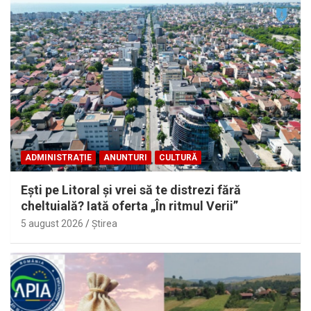
ADMINISTRAȚIE
ANUNTURI
CULTURĂ
Eşti pe Litoral şi vrei să te distrezi fără
cheltuială? Iată oferta „În ritmul Verii”
5 august 2026
Ştirea