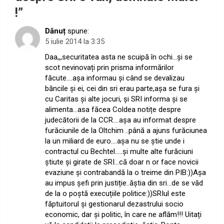
!
”
Dănuț
spune:
5 iulie 2014 la 3:35
Daa,,,securitatea asta ne scuipă în ochi…și se
scot nevinovați prin prisma informărilor
făcute….așa informau și când se devalizau
băncile și ei, cei din sri erau parte,așa se fura și
cu Caritas și alte jocuri, și SRI informa și se
alimenta…asa făcea Coldea notițe despre
judecătorii de la CCR….așa au informat despre
furăciunile de la Oltchim ..până a ajuns furăciunea
la un miliard de euro….așa nu se știe unde i
contractul cu Bechtel…..și multe alte furăciuni
știute și girate de SRI…că doar n or face novicii
evaziune și contrabandă la o treime din PIB:))Așa
au impus șefi prin justiție..ăștia din sri…de se văd
de la o poștă execuțiile politice:))SRIul este
făptuitorul și gestionarul dezastrului socio
economic, dar și politic, în care ne aflăm!!! Uitați