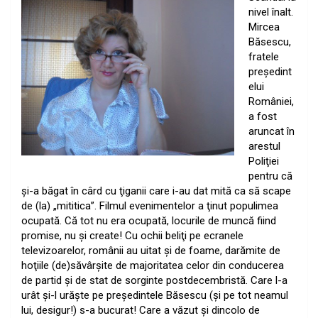
nivel înalt.
Mircea
Băsescu,
fratele
preşedint
elui
României,
a fost
aruncat în
arestul
Poliţiei
pentru că
şi-a băgat în cârd cu ţiganii care i-au dat mită ca să scape
de (la) „mititica”. Filmul evenimentelor a ţinut populimea
ocupată. Că tot nu era ocupată, locurile de muncă fiind
promise, nu şi create! Cu ochii beliţi pe ecranele
televizoarelor, românii au uitat şi de foame, darămite de
hoţiile (de)săvârşite de majoritatea celor din conducerea
de partid şi de stat de sorginte postdecembristă. Care l-a
urât şi-l urăşte pe preşedintele Băsescu (şi pe tot neamul
lui, desigur!) s-a bucurat! Care a văzut şi dincolo de