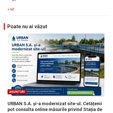
« iul.
Poate nu ai văzut
ANUNTURI
URBAN S.A. și-a modernizat site-ul. Cetățenii
pot consulta online măsurile privind Stația de