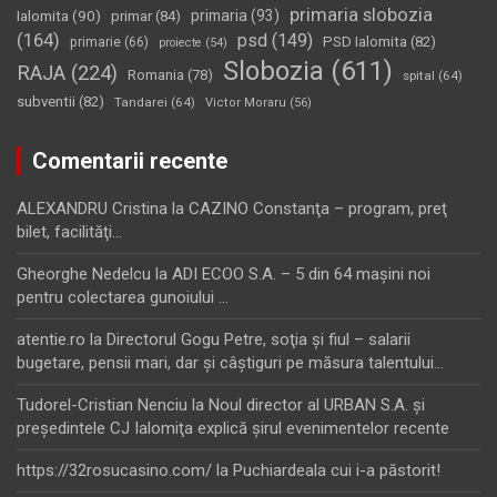
primaria slobozia
Ialomita
(90)
primaria
(93)
primar
(84)
(164)
psd
(149)
PSD Ialomita
(82)
primarie
(66)
proiecte
(54)
Slobozia
(611)
RAJA
(224)
Romania
(78)
spital
(64)
subventii
(82)
Tandarei
(64)
Victor Moraru
(56)
Comentarii recente
ALEXANDRU Cristina
la
CAZINO Constanţa – program, preţ
bilet, facilităţi…
Gheorghe Nedelcu
la
ADI ECOO S.A. – 5 din 64 maşini noi
pentru colectarea gunoiului …
atentie.ro
la
Directorul Gogu Petre, soţia şi fiul – salarii
bugetare, pensii mari, dar şi câştiguri pe măsura talentului…
Tudorel-Cristian Nenciu
la
Noul director al URBAN S.A. şi
preşedintele CJ Ialomiţa explică şirul evenimentelor recente
https://32rosucasino.com/
la
Puchiardeala cui i-a păstorit!