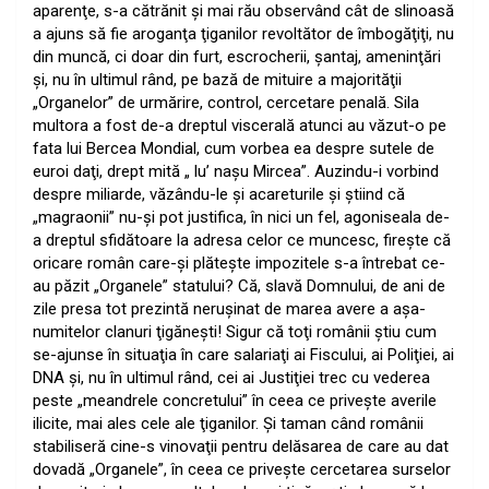
aparenţe, s-a cătrănit şi mai rău observând cât de slinoasă
a ajuns să fie aroganţa ţiganilor revoltător de îmbogăţiţi, nu
din muncă, ci doar din furt, escrocherii, şantaj, ameninţări
şi, nu în ultimul rând, pe bază de mituire a majorităţii
„Organelor” de urmărire, control, cercetare penală. Sila
multora a fost de-a dreptul viscerală atunci au văzut-o pe
fata lui Bercea Mondial, cum vorbea ea despre sutele de
euroi daţi, drept mită „ lu’ naşu Mircea”. Auzindu-i vorbind
despre miliarde, văzându-le şi acareturile şi ştiind că
„magraonii” nu-şi pot justifica, în nici un fel, agoniseala de-
a dreptul sfidătoare la adresa celor ce muncesc, fireşte că
oricare român care-şi plăteşte impozitele s-a întrebat ce-
au păzit „Organele” statului? Că, slavă Domnului, de ani de
zile presa tot prezintă neruşinat de marea avere a aşa-
numitelor clanuri ţigăneşti! Sigur că toţi românii ştiu cum
se-ajunse în situaţia în care salariaţi ai Fiscului, ai Poliţiei, ai
DNA şi, nu în ultimul rând, cei ai Justiţiei trec cu vederea
peste „meandrele concretului” în ceea ce priveşte averile
ilicite, mai ales cele ale ţiganilor. Şi taman când românii
stabiliseră cine-s vinovaţii pentru delăsarea de care au dat
dovadă „Organele”, în ceea ce priveşte cercetarea surselor