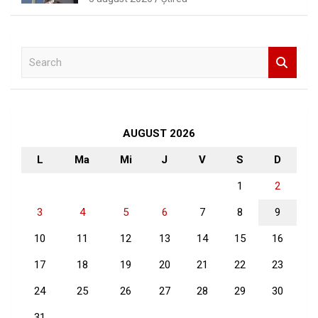
S
e
a
r
c
h
AUGUST 2026
L
Ma
Mi
J
V
S
D
1
2
3
4
5
6
7
8
9
10
11
12
13
14
15
16
17
18
19
20
21
22
23
24
25
26
27
28
29
30
31