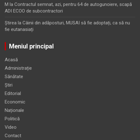
M
la
Contractul semnat, azi, pentru 64 de autogunoiere, scapă
ADI ECOO de subcontractori
Ştirea
la
Câinii din adăposturi, MUSAI să fie adoptați, ca să nu
fie eutanasiați
Meniul principal
Acasă
Administrație
Sănătate
Știri
Editorial
Economic
Naționale
Politică
Video
Contact