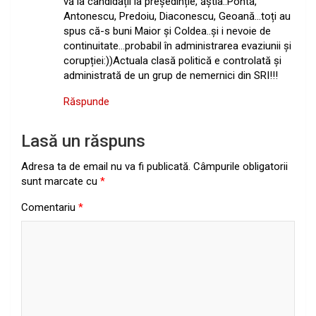
vă la candidații la președinție, ăștia..Ponta,
Antonescu, Predoiu, Diaconescu, Geoană…toți au
spus că-s buni Maior și Coldea..și i nevoie de
continuitate…probabil în administrarea evaziunii și
corupției:))Actuala clasă politică e controlată și
administrată de un grup de nemernici din SRI!!!
Răspunde
Lasă un răspuns
Adresa ta de email nu va fi publicată.
Câmpurile obligatorii
sunt marcate cu
*
Comentariu
*