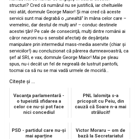
structuri? Cred că numărul nu se justifică, iar cheltuielile
nici atât, domnule George Maior! Şi mai cred că aceste
servicii sunt mai degrabă o „unealtă” în mâna celor care –
vremelnic, dar destul de mulţi ani! – conduc destinele
acestei ţări! Pe cale de consecinţă, mulţi dintre românii ai
căror neuroni nu-s sensibil afectaţi de deşănţata
manipulare prin intermediul mass-media aservite (chiar şi
serviciilor!) au concluzionat că părerea dumneavoastră, ca
şef al SRI, e vax, domnule George Maior! Mai pe şleau
spus, nu-i decât un fel de negreală de lustruit pantofii,
tocmai ca să nu se mai vadă urmele de mocirlă…
Citește și ...
Vacanţa parlamentară -
PNL Ialomiţa s-a
o tupeistă sfidarea a
pricopsit cu Peiu, din
celor ce nu-şi pot face
cauză că Soare n-a mai
nici concediul
strălucit!
PSD - partidul care nu-și
Victor Moraru – om de
mai aparține
bază la Secretariatul