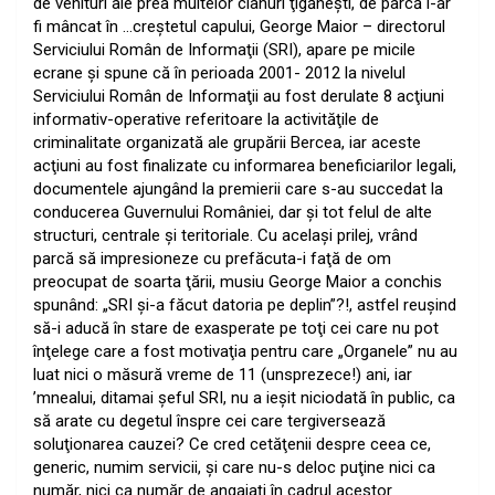
de venituri ale prea multelor clanuri ţigăneşti, de parcă l-ar
fi mâncat în …creştetul capului, George Maior – directorul
Serviciului Român de Informaţii (SRI), apare pe micile
ecrane şi spune că în perioada 2001- 2012 la nivelul
Serviciului Român de Informaţii au fost derulate 8 acţiuni
informativ-operative referitoare la activităţile de
criminalitate organizată ale grupării Bercea, iar aceste
acţiuni au fost finalizate cu informarea beneficiarilor legali,
documentele ajungând la premierii care s-au succedat la
conducerea Guvernului României, dar şi tot felul de alte
structuri, centrale şi teritoriale. Cu acelaşi prilej, vrând
parcă să impresioneze cu prefăcuta-i faţă de om
preocupat de soarta ţării, musiu George Maior a conchis
spunând: „SRI şi-a făcut datoria pe deplin”?!, astfel reuşind
să-i aducă în stare de exasperate pe toţi cei care nu pot
înţelege care a fost motivaţia pentru care „Organele” nu au
luat nici o măsură vreme de 11 (unsprezece!) ani, iar
’mnealui, ditamai şeful SRI, nu a ieşit niciodată în public, ca
să arate cu degetul înspre cei care tergiversează
soluţionarea cauzei? Ce cred cetăţenii despre ceea ce,
generic, numim servicii, şi care nu-s deloc puţine nici ca
număr, nici ca număr de angajaţi în cadrul acestor