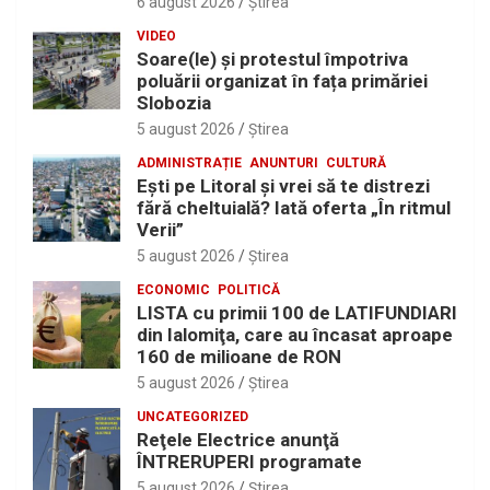
6 august 2026
Ştirea
VIDEO
Soare(le) și protestul împotriva
poluării organizat în fața primăriei
Slobozia
5 august 2026
Ştirea
ADMINISTRAȚIE
ANUNTURI
CULTURĂ
Eşti pe Litoral şi vrei să te distrezi
fără cheltuială? Iată oferta „În ritmul
Verii”
5 august 2026
Ştirea
ECONOMIC
POLITICĂ
LISTA cu primii 100 de LATIFUNDIARI
din Ialomiţa, care au încasat aproape
160 de milioane de RON
5 august 2026
Ştirea
UNCATEGORIZED
Reţele Electrice anunţă
ÎNTRERUPERI programate
5 august 2026
Ştirea