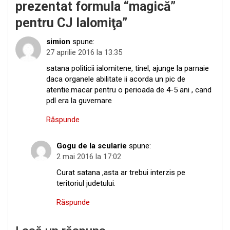
prezentat formula “magică”
pentru CJ Ialomiţa
”
simion
spune:
27 aprilie 2016 la 13:35
satana politicii ialomitene, tinel, ajunge la parnaie
daca organele abilitate ii acorda un pic de
atentie.macar pentru o perioada de 4-5 ani , cand
pdl era la guvernare
Răspunde
Gogu de la scularie
spune:
2 mai 2016 la 17:02
Curat satana ,asta ar trebui interzis pe
teritoriul judetului.
Răspunde