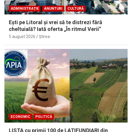
ADMINISTRAȚIE
ANUNTURI
CULTURĂ
Eşti pe Litoral şi vrei să te distrezi fără
cheltuială? Iată oferta „În ritmul Verii”
5 august 2026
Ştirea
ECONOMIC
POLITICĂ
LISTA cu primii 100 de LATIFUNDIARI din