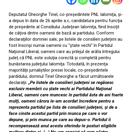
Deputatul Gheorghe Tinel, co-preşedintele PNL Ialomiţa, şi-
a depus în data de 26 aprilie a.c, candidatura pentru funcţia
de preşedinte al Consiliului Judeţean Ialomiţa, fiind însoţit
de câţiva dintre oamenii de bază ai partidului. Conform
declaraţiilor domniei sale, pe listele de consilieri judeţeni au
fost înscrişi numai oamenii cu “ştate vechi” în Partidul
Naţional Liberal, oameni care au prilejul de arăta întregului
judeţ că PNL este soluţia corectă şi completă pentru
bunăstarea judeţului Ialomiţa. Totodată, în prezenţa
majorităţii jurnaliştilor presei locale, co-preşedintele
pardidului, domnul Tinel Gheorghe a făcut următoarele
declaraţii:
„Pe listele de consilieri judeţeni se regăsesc
exclusiv membrii cu ştate vechi ai Partidului Naţional
Liberal, oameni care muncesc în partidul ăsta de ani foarte
mulţi, oameni cărora le-am acordat încredere pentru a
reprezenta partidul pe lista de consilieri judeţeni, şi de a
face cinste acestui partid prin munca pe care o vor
depune, şi prin munca pe care au depus-o. Partidul îi
recompensează anul acesta oferindu-le posturi eligibile