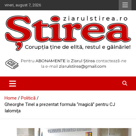
Skip
vineri, august 7, 2026
to
content
Corupția ține de elită, restul e găinărie!
Ziarul Știrea
Home
Politică
Gheorghe Tinel a prezentat formula “magică” pentru CJ
Ialomiţa