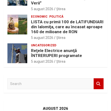
Verii”
5 august 2026
Ştirea
ECONOMIC
POLITICĂ
LISTA cu primii 100 de LATIFUNDIARI
din Ialomiţa, care au încasat aproape
160 de milioane de RON
5 august 2026
Ştirea
UNCATEGORIZED
Reţele Electrice anunţă
ÎNTRERUPERI programate
5 august 2026
Ştirea
S
e
a
r
c
h
AUGUST 2026