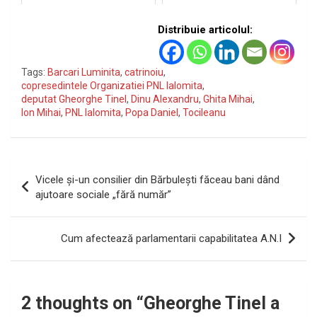
ministrei Mediului
Distribuie articolul:
Tags:
Barcari Luminita
,
catrinoiu
,
copresedintele Organizatiei PNL Ialomita
,
deputat Gheorghe Tinel
,
Dinu Alexandru
,
Ghita Mihai
,
Ion Mihai
,
PNL Ialomita
,
Popa Daniel
,
Tocileanu
Navigare
Vicele şi-un consilier din Bărbuleşti făceau bani dând
în
ajutoare sociale „fără număr”
articole
Cum afectează parlamentarii capabilitatea A.N.I
2 thoughts on “
Gheorghe Tinel a