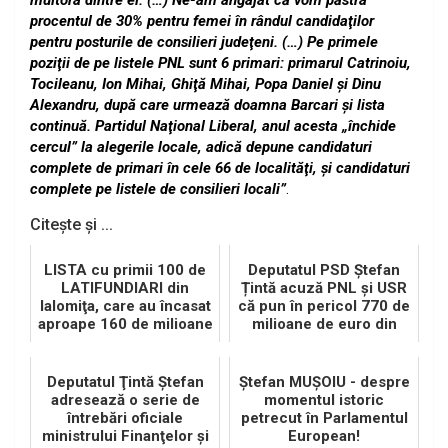
multora dintre ei. (…) Ne-am angajat că vom păstra
procentul de 30% pentru femei în rândul candidaţilor
pentru posturile de consilieri judeţeni. (…) Pe primele
poziţii de pe listele PNL sunt 6 primari: primarul Catrinoiu,
Tocileanu, Ion Mihai, Ghiţă Mihai, Popa Daniel şi Dinu
Alexandru, după care urmează doamna Barcari şi lista
continuă. Partidul Naţional Liberal, anul acesta „închide
cercul” la alegerile locale, adică depune candidaturi
complete de primari în cele 66 de localităţi, şi candidaturi
complete pe listele de consilieri locali”
.
Citește și ...
LISTA cu primii 100 de
Deputatul PSD Ștefan
LATIFUNDIARI din
Țintă acuză PNL și USR
Ialomiţa, care au încasat
că pun în pericol 770 de
aproape 160 de milioane
milioane de euro din
de RON
PNRR
Deputatul Ţintă Ştefan
Ştefan MUŞOIU - despre
adresează o serie de
momentul istoric
întrebări oficiale
petrecut în Parlamentul
ministrului Finanţelor şi
European!