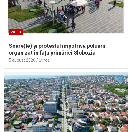
VIDEO
Soare(le) și protestul împotriva poluării
organizat în fața primăriei Slobozia
5 august 2026
Ştirea