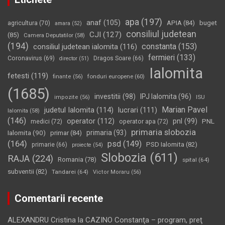
apa
(197)
anaf
(105)
APIA
(84)
buget
agricultura
(70)
amara
(52)
consiliul judetean
CJI
(127)
(85)
Camera Deputatilor
(58)
(194)
constanta
(153)
consiliul judetean ialomita
(116)
fermieri
(133)
Coronavirus
(69)
Dragos Soare
(66)
director
(51)
Ialomita
fetesti
(119)
fonduri europene
(60)
finante
(56)
(1685)
investitii
(98)
IPJ Ialomita
(96)
impozite
(56)
ISU
Marian Pavel
judetul Ialomita
(114)
lucrari
(111)
Ialomita
(58)
(146)
operator
(112)
pnl
(99)
PNL
medici
(72)
operator apa
(72)
primaria slobozia
Ialomita
(90)
primaria
(93)
primar
(84)
(164)
psd
(149)
PSD Ialomita
(82)
primarie
(66)
proiecte
(54)
Slobozia
(611)
RAJA
(224)
Romania
(78)
spital
(64)
subventii
(82)
Tandarei
(64)
Victor Moraru
(56)
Comentarii recente
ALEXANDRU Cristina
la
CAZINO Constanţa – program, preţ