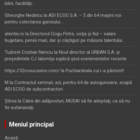
bilet, facilităţi…
Gheorghe Nedelcu
la
ADI ECOO S.A. – 5 din 64 maşini noi
pentru colectarea gunoiului …
atentie.ro
la
Directorul Gogu Petre, soţia şi fiul – salarii
bugetare, pensii mari, dar şi câştiguri pe măsura talentului…
Tudorel-Cristian Nenciu
la
Noul director al URBAN S.A. şi
preşedintele CJ Ialomiţa explică şirul evenimentelor recente
https://32rosucasino.com/
la
Puchiardeala cui i-a păstorit!
M
la
Contractul semnat, azi, pentru 64 de autogunoiere, scapă
ADI ECOO de subcontractori
Ştirea
la
Câinii din adăposturi, MUSAI să fie adoptați, ca să nu
fie eutanasiați
Meniul principal
Acasă