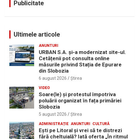
Publicitate
Ultimele articole
ANUNTURI
URBAN S.A. și-a modernizat site-ul.
Cetățenii pot consulta online
măsurile privind Stația de Epurare
din Slobozia
6 august 2026
Ştirea
VIDEO
Soare(le) și protestul împotriva
poluării organizat în fața primăriei
Slobozia
5 august 2026
Ştirea
ADMINISTRAȚIE
ANUNTURI
CULTURĂ
Eşti pe Litoral şi vrei să te distrezi
fără cheltuială? Iată oferta „În ritmul