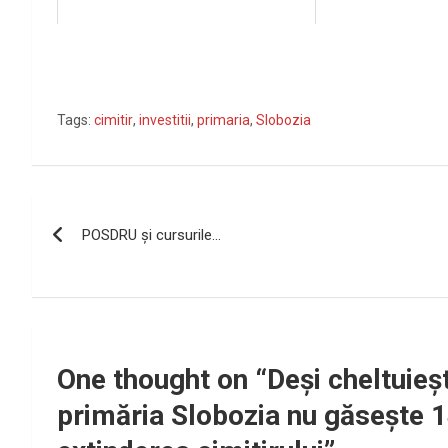
Tags:
cimitir
,
investitii
,
primaria
,
Slobozia
Navigare
POSDRU şi cursurile…
în
articole
One thought on “
Deşi cheltuieş
primăria Slobozia nu găseşte 1