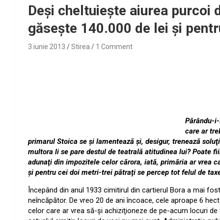
Deşi cheltuieşte aiurea purcoi 
găseşte 140.000 de lei şi pentr
3 iunie 2013
Stirea
1 Comment
Părându-i-
care ar tre
primarul Stoica se şi lamentează şi, desigur, trenează soluţ
multora li se pare destul de teatrală atitudinea lui? Poate fi
adunaţi din impozitele celor cărora, iată, primăria ar vrea c
şi pentru cei doi metri-trei pătraţi se percep tot felul de ta
Începând din anul 1933 cimitirul din cartierul Bora a mai fo
neîncăpător. De vreo 20 de ani încoace, cele aproape 6 hectar
celor care ar vrea să-şi achiziţioneze de pe-acum locuri de v