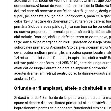
actualul cimitir, locuri de veci nu mai sunt. Administraţie pu
concesionează locuri de veci decât cimitirul de la Slobozia N
doi-trei care să accepte o astfel de ofertă, şi-aceia, desigur
tupeu, pe-această soluţie de c….compromis, până ce a găsit o
celor 12-13 hectare din domeniul privat, teren pe care actu
primăria Slobozia acea pârloagă ) taman bun să fie parcelat ş
nu cumva propunerea domnului primar să pară lipsită de alterna
altă soluţie. Doar că, cică, un altfel de teren ar costa ceva, pr
faţă” adică fix pe marginea drumului judeţean ce leagă Sloboz
subordinea primarului Alexandru Stoica şi-a viceprimarului V
ce-ar putea mulţumi pretenţiile, am putea spune locative, ale
1,4 miliarde de lei vechi. Ceea ce, în opinia lor, cică e mult
utilitate publică conform legii 255/2010 „este de lungă dura
aflaţi cât de lungă-i durata de care se-mpiedică primarul? Ei
acestei dileme, am reţinut pentru corecta dumneavoastră inf
anului 2013”…
Oriunde-ar fi amplasat, altele-s cheltuielile 
Şi dacă n-ar da 1,3 miliarde de lei pe terenul pe care ar urm
spune şi despre disponibilitatea primarului şi, deopotrivă, a 
impresionantă pentru cele necesare funcţionării cimitirului 