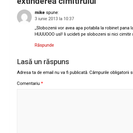
extinderea cimitirului
”
mike
spune:
3 iunie 2013 la 10:37
,,Slobozenii vor avea apa potabila la robinet pana 
HUUUOOO usl! Ii ucideti pe slobozeni si nici cimitir n
Răspunde
Lasă un răspuns
Adresa ta de email nu va fi publicată.
Câmpurile obligatorii
Comentariu
*