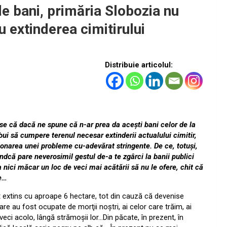
de bani, primăria Slobozia nu
u extinderea cimitirului
Distribuie articolul:
se că dacă ne spune că n-ar prea da aceşti bani celor de la
bui să cumpere terenul necesar extinderii actualului cimitir,
ionarea unei probleme cu-adevărat stringente. De ce, totuşi,
indcă pare neverosimil gestul de-a te zgârci la banii publici
a nici măcar un loc de veci mai acătării să nu le ofere, chit că
xe…
st extins cu aproape 6 hectare, tot din cauză că devenise
e au fost ocupate de morţii noştri, ai celor care trăim, ai
eci acolo, lângă strămoşii lor…Din păcate, în prezent, în