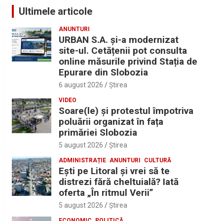
Ultimele articole
ANUNTURI
URBAN S.A. și-a modernizat
site-ul. Cetățenii pot consulta
online măsurile privind Stația de
Epurare din Slobozia
6 august 2026
Ştirea
VIDEO
Soare(le) și protestul împotriva
poluării organizat în fața
primăriei Slobozia
5 august 2026
Ştirea
ADMINISTRAȚIE
ANUNTURI
CULTURĂ
Eşti pe Litoral şi vrei să te
distrezi fără cheltuială? Iată
oferta „În ritmul Verii”
5 august 2026
Ştirea
ECONOMIC
POLITICĂ