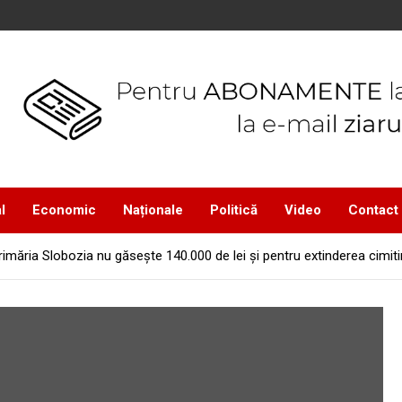
l
Economic
Naționale
Politică
Video
Contact
rimăria Slobozia nu găseşte 140.000 de lei şi pentru extinderea cimitir