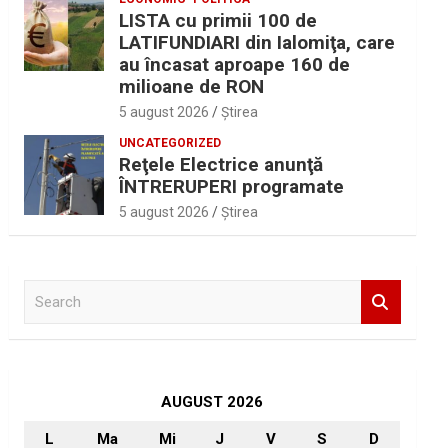
LISTA cu primii 100 de
LATIFUNDIARI din Ialomiţa, care
au încasat aproape 160 de
milioane de RON
5 august 2026
Ştirea
UNCATEGORIZED
Reţele Electrice anunţă
ÎNTRERUPERI programate
5 august 2026
Ştirea
S
e
a
r
c
h
AUGUST 2026
L
Ma
Mi
J
V
S
D