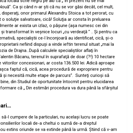
blică locală scrie negru pe alb că „ În prezent nu se mai
ouă”. Ca şi când n-ar şti că nu se vor găsi decât, cel mult,
, disperaţi, onor primarul Alexandru Stoica a tot perorat, cu
 soluţie salvatoare, cică! Soluţia ar consta în preluarea
almente ar exista un izlaz, o păşune (aşa numesc cei din
i transformat în veşnice locuri „cu verdeaţă ” .. Şi pentru ca
tivă, specialiştii ce-l înconjoară au identificat, cică, şi-o
oprietarii nefiind dispuşi a vinde ieftin terenul situat „mai la
ia de Drajna…După calculele specialiştilor aflaţi în
alentin Băcanu, terenul în suprafaţă de doar (?!) 10 hectare
 viitorilor concesionari, ar costa 136.500 lei. Adică aproape
! Başca faptul că, cică, acea procedură de expropriere pentru
tă şi necesită multe etape de parcurs”.
Sunteţi curioşi să
 bine, din Studiul de oportunitate întocmit pentru elucidarea
ormare că „ Din estimări procedura va dura până la sfârşitul
mari…
a să-l cumpere de la particulari, nu acelaşi lucru se poate
consilierilor locali de-a cheltui o sumă de-a dreptul
nou extins oriunde se va extinde până la urmă. Ştiind că v-am