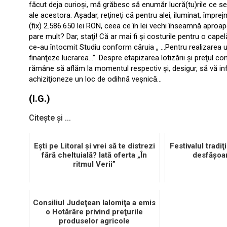
făcut deja curioşi, mă grăbesc să enumăr lucră(tu)rile ce se 
ale acestora. Aşadar, reţineţi că pentru alei, iluminat, împrej
(fix) 2.586.650 lei RON, ceea ce în lei vechi înseamnă aproap
pare mult? Dar, staţi! Că ar mai fi şi costurile pentru o cape
ce-au întocmit Studiu conform căruia „ …Pentru realizarea un
finanţeze lucrarea…”. Despre etapizarea lotizării şi preţul con
rămâne să aflăm la momentul respectiv şi, desigur, să vă i
achiziţioneze un loc de odihnă veşnică…
(I.G.)
Citește și ...
Eşti pe Litoral şi vrei să te distrezi
Festivalul tradiţ
fără cheltuială? Iată oferta „În
desfăşoar
ritmul Verii”
Consiliul Judeţean Ialomiţa a emis
o Hotărâre privind preţurile
produselor agricole