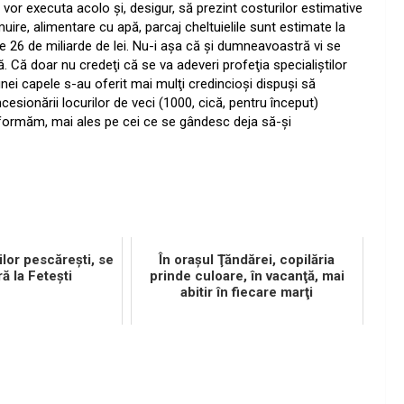
vor executa acolo şi, desigur, să prezint costurilor estimative
muire, alimentare cu apă, parcaj cheltuielile sunt estimate la
e 26 de miliarde de lei. Nu-i aşa că şi dumneavoastră vi se
lă. Că doar nu credeţi că se va adeveri profeţia specialiştilor
ei capele s-au oferit mai mulţi credincioşi dispuşi să
cesionării locurilor de veci (1000, cică, pentru început)
nformăm, mai ales pe cei ce se gândesc deja să-şi
iilor pescăreşti, se
În oraşul Ţăndărei, copilăria
ă la Feteşti
prinde culoare, în vacanţă, mai
abitir în fiecare marţi