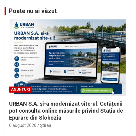
Poate nu ai văzut
ANUNTURI
URBAN S.A. și-a modernizat site-ul. Cetățenii
pot consulta online măsurile privind Stația de
Epurare din Slobozia
6 august 2026
Ştirea