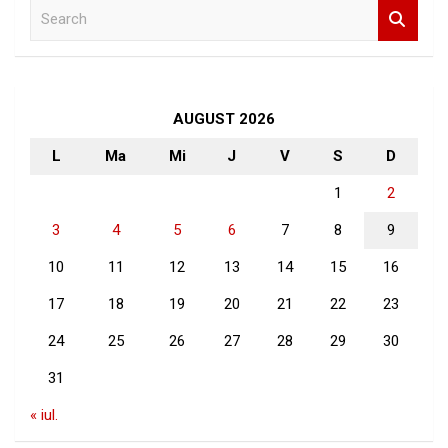
S
e
a
r
c
h
AUGUST 2026
L
Ma
Mi
J
V
S
D
1
2
3
4
5
6
7
8
9
10
11
12
13
14
15
16
17
18
19
20
21
22
23
24
25
26
27
28
29
30
31
« iul.