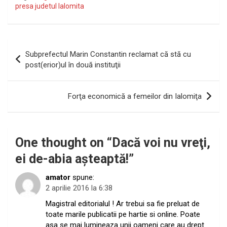
presa judetul Ialomita
Navigare
Subprefectul Marin Constantin reclamat că stă cu
în
post(erior)ul în două instituţii
articole
Forţa economică a femeilor din Ialomiţa
One thought on “
Dacă voi nu vreţi,
ei de-abia aşteaptă!
”
amator
spune:
2 aprilie 2016 la 6:38
Magistral editorialul ! Ar trebui sa fie preluat de
toate marile publicatii pe hartie si online. Poate
asa se mai lumineaza unii oameni care au drept