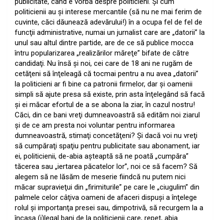
publicitate, când e vorba despre politicieni. Şi cum
politicienii au şi interese mercantile (să nu ne mai ferim de
cuvinte, căci dăunează adevărului!) în a ocupa fel de fel de
funcţii administrative, numai un jurnalist care are „datorii” la
unul sau altul dintre partide, are de ce să publice mocca
întru popularizarea „realizărilor măreţe” bifate de către
candidaţi. Nu însă şi noi, cei care de 18 ani ne rugăm de
cetăţeni să înţeleagă că tocmai pentru a nu avea „datorii”
la politicieni ar fi bine ca patronii firmelor, dar şi oamenii
simpli să ajute presa să existe, prin asta înţelegând să facă
şi ei măcar efortul de a se abona la ziar, în cazul nostru!
Căci, din ce bani vreţi dumneavoastră să edităm noi ziarul
şi de ce am presta noi voluntar pentru informarea
dumneavoastră, stimaţi concetăţeni? Şi dacă voi nu vreţi
să cumpăraţi spaţiu pentru publicitate sau abonament, iar
ei, politicienii, de-abia aşteaptă să ne poată „cumpăra”
tăcerea sau „iertarea păcatelor lor”, noi ce să facem? Să
alegem să ne lăsăm de meserie fiindcă nu putem nici
măcar supravieţui din „firimiturile” pe care le „ciugulim” din
palmele celor câţiva oameni de afaceri dispuşi a înţelege
rolul şi importanţa presei sau, dimpotrivă, să recurgem la a
încasa (i)legal bani de la politicienii care, repet, abia