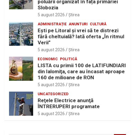
poluării organizat în fața primăriei
Slobozia
5 august 2026
Ştirea
ADMINISTRAȚIE
ANUNTURI
CULTURĂ
Eşti pe Litoral şi vrei să te distrezi
fără cheltuială? Iată oferta „În ritmul
Verii”
5 august 2026
Ştirea
ECONOMIC
POLITICĂ
LISTA cu primii 100 de LATIFUNDIARI
din Ialomiţa, care au încasat aproape
160 de milioane de RON
5 august 2026
Ştirea
UNCATEGORIZED
Reţele Electrice anunţă
ÎNTRERUPERI programate
5 august 2026
Ştirea