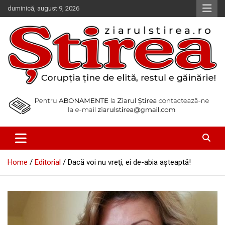
Skip
duminică, august 9, 2026
to
content
Corupția ține de elită, restul e găinărie!
Ziarul Știrea
Home
Editorial
Dacă voi nu vreţi, ei de-abia aşteaptă!