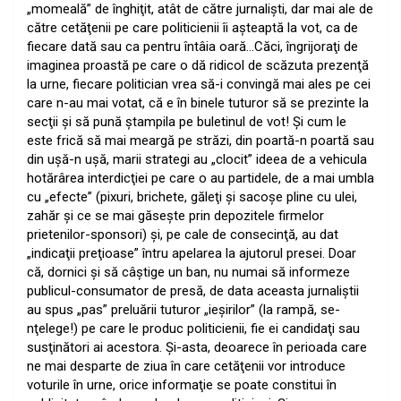
„momeală” de înghiţit, atât de către jurnalişti, dar mai ale de
către cetăţenii pe care politicienii îi aşteaptă la vot, ca de
fiecare dată sau ca pentru întâia oară…Căci, îngrijoraţi de
imaginea proastă pe care o dă ridicol de scăzuta prezenţă
la urne, fiecare politician vrea să-i convingă mai ales pe cei
care n-au mai votat, că e în binele tuturor să se prezinte la
secţii şi să pună ştampila pe buletinul de vot! Şi cum le
este frică să mai meargă pe străzi, din poartă-n poartă sau
din uşă-n uşă, marii strategi au „clocit” ideea de a vehicula
hotărârea interdicţiei pe care o au partidele, de a mai umbla
cu „efecte” (pixuri, brichete, găleţi şi sacoşe pline cu ulei,
zahăr şi ce se mai găseşte prin depozitele firmelor
prietenilor-sponsori) şi, pe cale de consecinţă, au dat
„indicaţii preţioase” întru apelarea la ajutorul presei. Doar
că, dornici şi să câştige un ban, nu numai să informeze
publicul-consumator de presă, de data aceasta jurnaliştii
au spus „pas” preluării tuturor „ieşirilor” (la rampă, se-
nţelege!) pe care le produc politicienii, fie ei candidaţi sau
susţinători ai acestora. Şi-asta, deoarece în perioada care
ne mai desparte de ziua în care cetăţenii vor introduce
voturile în urne, orice informaţie se poate constitui în