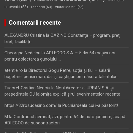
subventii
(82)
Tandarei
(64)
Victor Moraru
(56)
Comentarii recente
ALEXANDRU Cristina
la
CAZINO Constanţa – program, preţ
bilet, facilităţi…
Gheorghe Nedelcu
la
ADI ECOO S.A. – 5 din 64 maşini noi
pentru colectarea gunoiului …
atentie.ro
la
Directorul Gogu Petre, soţia şi fiul – salarii
bugetare, pensii mari, dar şi câştiguri pe măsura talentului…
Tudorel-Cristian Nenciu
la
Noul director al URBAN S.A. şi
preşedintele CJ Ialomiţa explică şirul evenimentelor recente
https://32rosucasino.com/
la
Puchiardeala cui i-a păstorit!
M
la
Contractul semnat, azi, pentru 64 de autogunoiere, scapă
ADI ECOO de subcontractori