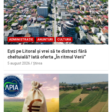
ADMINISTRAȚIE
ANUNTURI
CULTURĂ
Eşti pe Litoral şi vrei să te distrezi fără
cheltuială? Iată oferta „În ritmul Verii”
5 august 2026
Ştirea