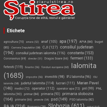
Etichete
apa
(197)
anaf
(105)
APIA
(84)
buget
agricultura
(70)
amara
(52)
consiliul judetean
CJI
(127)
(85)
Camera Deputatilor
(58)
(194)
constanta
(153)
consiliul judetean ialomita
(116)
fermieri
(133)
Coronavirus
(69)
Dragos Soare
(66)
director
(51)
Ialomita
fetesti
(119)
fonduri europene
(60)
finante
(56)
(1685)
investitii
(98)
IPJ Ialomita
(96)
impozite
(56)
ISU
Marian Pavel
judetul Ialomita
(114)
lucrari
(111)
Ialomita
(58)
(146)
operator
(112)
pnl
(99)
PNL
medici
(72)
operator apa
(72)
primaria slobozia
Ialomita
(90)
primaria
(93)
primar
(84)
(164)
psd
(149)
PSD Ialomita
(82)
primarie
(66)
proiecte
(54)
Slobozia
(611)
RAJA
(224)
Romania
(78)
spital
(64)