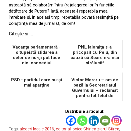
aşteaptă să colaborăm întru (re)alegerea lor în funcţiile
dătătoare de Putere? Iată, aceasta-i repetabila mea
întrebare şi, în acelaşi timp, repetabila povară resimţită pe
conştiinţa mea de jurnalist, de om!
Citește și ...
Vacanţa parlamentară -
PNL Ialomiţa s-a
o tupeistă sfidarea a
pricopsit cu Peiu, din
celor ce nu-şi pot face
cauză că Soare n-a mai
nici concediul
strălucit!
PSD - partidul care nu-și
Victor Moraru – om de
mai aparține
bază la Secretariatul
Guvernului – reclamat
pentru tot felul de
potlogării
Distribuie articolul:
Tags:
alegeri locale 2016
,
editorial Ionica Ghinea ziarul Stirea
,