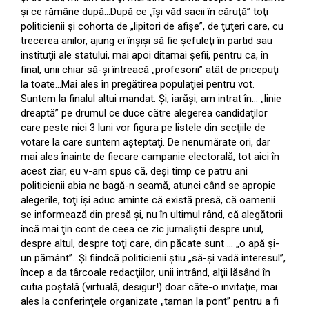
şi ce rămâne după…După ce „îşi văd sacii în căruţă” toţi
politicienii şi cohorta de „lipitori de afişe”, de ţuţeri care, cu
trecerea anilor, ajung ei înşişi să fie şefuleţi în partid sau
instituţii ale statului, mai apoi ditamai şefii, pentru ca, în
final, unii chiar să-şi întreacă „profesorii” atât de pricepuţi
la toate…Mai ales în pregătirea populaţiei pentru vot.
Suntem la finalul altui mandat. Şi, iarăşi, am intrat în… „linie
dreaptă” pe drumul ce duce către alegerea candidaţilor
care peste nici 3 luni vor figura pe listele din secţiile de
votare la care suntem aşteptaţi. De nenumărate ori, dar
mai ales înainte de fiecare campanie electorală, tot aici în
acest ziar, eu v-am spus că, deşi timp ce patru ani
politicienii abia ne bagă-n seamă, atunci când se apropie
alegerile, toţi îşi aduc aminte că există presă, că oamenii
se informează din presă şi, nu în ultimul rând, că alegătorii
încă mai ţin cont de ceea ce zic jurnaliştii despre unul,
despre altul, despre toţi care, din păcate sunt … „o apă şi-
un pământ”…Şi fiindcă politicienii ştiu „să-şi vadă interesul”,
încep a da târcoale redacţiilor, unii intrând, alţii lăsând în
cutia poştală (virtuală, desigur!) doar câte-o invitaţie, mai
ales la conferinţele organizate „taman la pont” pentru a fi