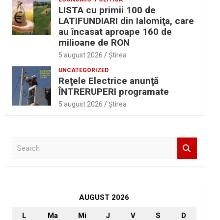
LISTA cu primii 100 de
LATIFUNDIARI din Ialomiţa, care
au încasat aproape 160 de
milioane de RON
5 august 2026
Ştirea
UNCATEGORIZED
Reţele Electrice anunţă
ÎNTRERUPERI programate
5 august 2026
Ştirea
S
e
a
r
c
h
AUGUST 2026
L
Ma
Mi
J
V
S
D