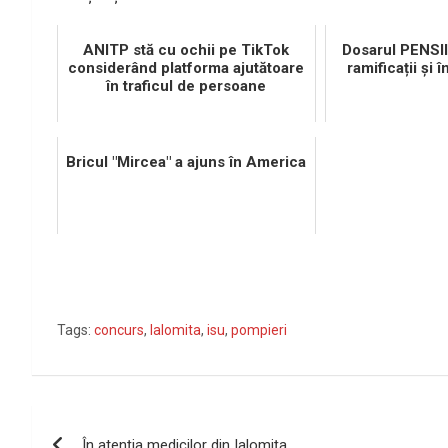
ANITP stă cu ochii pe TikTok
Dosarul PENSI
considerând platforma ajutătoare
ramificații și î
în traficul de persoane
Bricul "Mircea" a ajuns în America
Tags:
concurs
,
Ialomita
,
isu
,
pompieri
Navigare
În atenţia medicilor din Ialomiţa