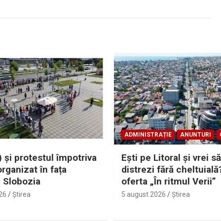
ADMINISTRAȚIE
ANUNTURI
 și protestul împotriva
Eşti pe Litoral şi vrei să
organizat în fața
distrezi fără cheltuială
i Slobozia
oferta „În ritmul Verii”
26
Ştirea
5 august 2026
Ştirea