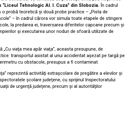
 “Liceul Tehnologic Al. I. Cuza” din Slobozia.
În cadrul
rs o probă teoretică şi două probe practice – „Pista de
ole” – în cadrul cărora vor simula toate etapele de stingere
acole, la predarea ei, traversarea diferitelor capcane precum şi
pierilor şi executarea unor noduri de sfoară utilizate de
lă „Cu viaţa mea apăr viaţa”, aceasta presupune, de
tice: t
ransportul asistat al unui accidentat
aşezat pe targă
pe
perimetru cu obstacole, presupus a fi contaminat.
a” reprezintă activităţi extraşcolare de pregătire a elevilor şi
nspectoratele şcolare judeţene, cu sprijinul Inspectoratului
uaţii de urgenţă judeţene, precum şi al autorităţilor