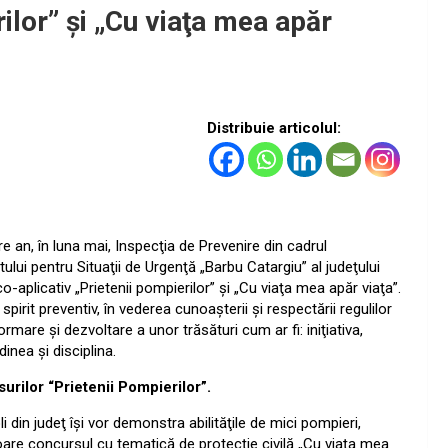
ilor” şi „Cu viaţa mea apăr
Distribuie articolul:
re an, în luna mai, Inspecţia de Prevenire din cadrul
ului pentru Situaţii de Urgenţă „Barbu Catargiu” al judeţului
-aplicativ „Prietenii pompierilor” şi „Cu viaţa mea apăr viaţa”.
pirit preventiv, în vederea cunoaşterii şi respectării regulilor
rmare şi dezvoltare a unor trăsături cum ar fi: iniţiativa,
inea şi disciplina.
rilor “Prietenii Pompierilor”.
 din judeţ îşi vor demonstra abilităţile de mici pompieri,
oare concursul cu tematică de protecţie civilă „Cu viaţa mea