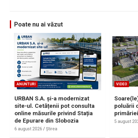
Poate nu ai văzut
ANUNTURI
VIDEO
URBAN S.A. și-a modernizat
Soare(le)
site-ul. Cetățenii pot consulta
poluării 
online măsurile privind Stația
primărie
de Epurare din Slobozia
5 august 20
6 august 2026
Ştirea