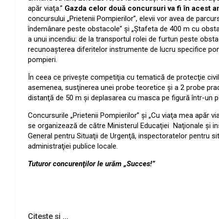
apăr viaţa.”
Gazda celor două concursuri va fi în acest an
concursului „Prietenii Pompierilor”, elevii vor avea de parcu
îndemânare peste obstacole” şi „Ştafeta de 400 m cu obstac
a unui incendiu: de la transportul rolei de furtun peste obst
recunoaşterea diferitelor instrumente de lucru specifice pom
pompieri.
În ceea ce priveşte competiţia cu tematică de protecţie civi
asemenea, susţinerea unei probe teoretice şi a 2 probe prac
distanţă de 50 m
şi deplasarea cu masca pe figură într-un 
Concursurile „Prietenii Pompierilor” şi „Cu viaţa mea apăr viaţ
se organizează de către Ministerul Educaţiei
Naţionale şi i
General pentru Situaţii de Urgenţă, inspectoratelor pentru sit
administraţiei publice locale.
Tuturor concurenţilor le urăm „Succes!”
Citește și ...