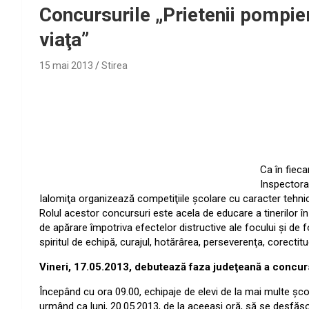
Concursurile „Prietenii pompier
viaţa”
15 mai 2013
Stirea
Ca în fieca
Inspectorat
Ialomiţa organizează competiţiile şcolare cu caracter tehnico
Rolul acestor concursuri este acela de educare a tinerilor în s
de apărare împotriva efectelor distructive ale focului şi de fo
spiritul de echipă, curajul, hotărârea, perseverenţa, corectitud
Vineri, 17.05.2013, debutează faza judeţeană a concursu
Începând cu ora 09.00, echipaje de elevi de la mai multe şcoli
urmând ca luni, 20.05.2013, de la aceeaşi oră, să se desfăş