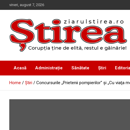
Skip
vineri, august 7, 2026
to
content
Corupția ține de elită, restul e găinărie!
Ziarul Știrea
Acasă
Administrație
Sănătate
Știri
Editoria
Home
Știri
Concursurile „Prietenii pompierilor” şi „Cu viaţa m