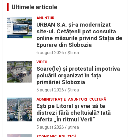
Ultimele articole
ANUNTURI
URBAN S.A. și-a modernizat
site-ul. Cetățenii pot consulta
online măsurile privind Stația de
Epurare din Slobozia
6 august 2026
Ştirea
VIDEO
Soare(le) și protestul împotriva
poluării organizat în fața
primăriei Slobozia
5 august 2026
Ştirea
ADMINISTRAȚIE
ANUNTURI
CULTURĂ
Eşti pe Litoral şi vrei să te
distrezi fără cheltuială? Iată
oferta „În ritmul Verii”
5 august 2026
Ştirea
ECONOMIC
POLITICĂ