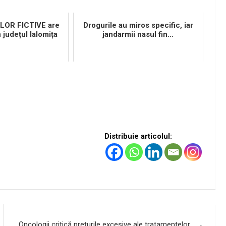
ILOR FICTIVE are
Drogurile au miros specific, iar
n județul Ialomița
jandarmii nasul fin...
Distribuie articolul:
Oncologii critică preţurile excesive ale tratamentelor