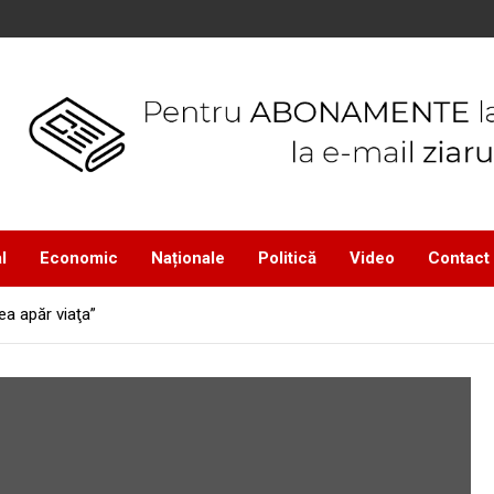
l
Economic
Naționale
Politică
Video
Contact
ea apăr viaţa”