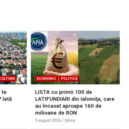
CULTURĂ
ECONOMIC
POLITICĂ
 te
LISTA cu primii 100 de
? Iată
LATIFUNDIARI din Ialomiţa, care
au încasat aproape 160 de
milioane de RON
5 august 2026
Ştirea