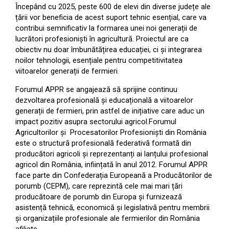
Începând cu 2025, peste 600 de elevi din diverse județe ale
țării vor beneficia de acest suport
tehnic esențial, care va
contribui semnificativ la formarea unei noi generații de
lucrători
profesioniști în agricultură. Proiectul are ca
obiectiv nu doar îmbunătățirea educației, ci și
integrarea
noilor tehnologii, esențiale pentru competitivitatea
viitoarelor generații de fermieri.
Forumul APPR se angajează să sprijine continuu
dezvoltarea profesională și educațională a
viitoarelor
generații de fermieri, prin astfel de inițiative care aduc un
impact pozitiv asupra
sectorului agricol.
Forumul
Agricultorilor și Procesatorilor Profesioniști din România
este o structură
profesională federativă formată din
producători agricoli și reprezentanți ai lanțului profesional
agricol din România, inființată în anul 2012. Forumul APPR
face parte din Confederația
Europeană a Producătorilor de
porumb (CEPM), care reprezintă cele mai mari țări
producătoare de porumb din Europa și furnizează
asistență tehnică, economică și legislativă
pentru membrii
și organizațiile profesionale ale fermierilor din România