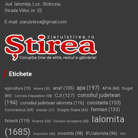
Jud. Ialomiţa, Loc. Slobozia,
Strada Viilor, nr. 32
E-mail: ziarulstirea@gmail.com
Etichete
apa
(197)
anaf
(105)
APIA
(84)
buget
agricultura
(70)
amara
(52)
consiliul judetean
CJI
(127)
(85)
Camera Deputatilor
(58)
(194)
constanta
(153)
consiliul judetean ialomita
(116)
fermieri
(133)
Coronavirus
(69)
Dragos Soare
(66)
director
(51)
Ialomita
fetesti
(119)
fonduri europene
(60)
finante
(56)
(1685)
investitii
(98)
IPJ Ialomita
(96)
impozite
(56)
ISU