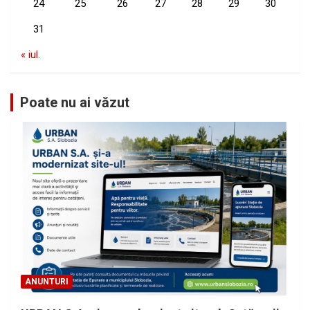
24
25
26
27
28
29
30
31
« iul.
Poate nu ai văzut
ANUNTURI