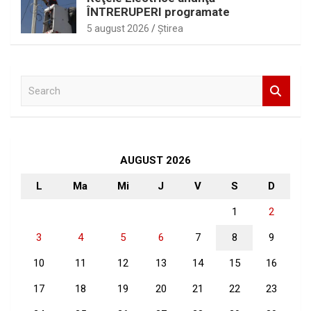
ÎNTRERUPERI programate
5 august 2026
Ştirea
S
e
a
r
c
h
AUGUST 2026
L
Ma
Mi
J
V
S
D
1
2
3
4
5
6
7
8
9
10
11
12
13
14
15
16
17
18
19
20
21
22
23