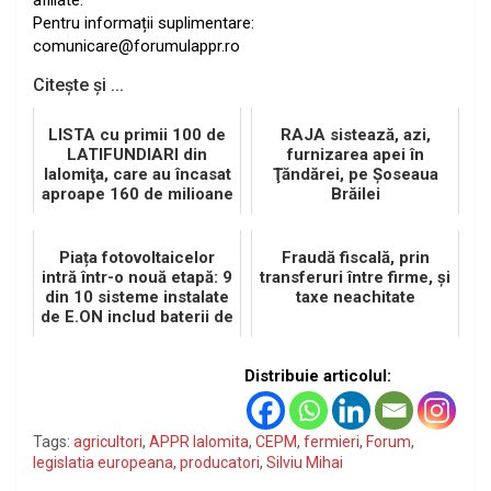
afiliate.
Pentru informații suplimentare:
comunicare@forumulappr.ro
Citește și ...
LISTA cu primii 100 de
RAJA sistează, azi,
LATIFUNDIARI din
furnizarea apei în
Ialomiţa, care au încasat
Ţăndărei, pe Şoseaua
aproape 160 de milioane
Brăilei
de RON
Piața fotovoltaicelor
Fraudă fiscală, prin
intră într-o nouă etapă: 9
transferuri între firme, şi
din 10 sisteme instalate
taxe neachitate
de E.ON includ baterii de
stocare
Distribuie articolul:
Tags:
agricultori
,
APPR Ialomita
,
CEPM
,
fermieri
,
Forum
,
legislatia europeana
,
producatori
,
Silviu Mihai