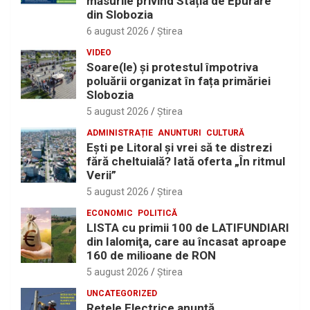
măsurile privind Stația de Epurare
din Slobozia
6 august 2026
Ştirea
VIDEO
Soare(le) și protestul împotriva
poluării organizat în fața primăriei
Slobozia
5 august 2026
Ştirea
ADMINISTRAȚIE
ANUNTURI
CULTURĂ
Eşti pe Litoral şi vrei să te distrezi
fără cheltuială? Iată oferta „În ritmul
Verii”
5 august 2026
Ştirea
ECONOMIC
POLITICĂ
LISTA cu primii 100 de LATIFUNDIARI
din Ialomiţa, care au încasat aproape
160 de milioane de RON
5 august 2026
Ştirea
UNCATEGORIZED
Reţele Electrice anunţă