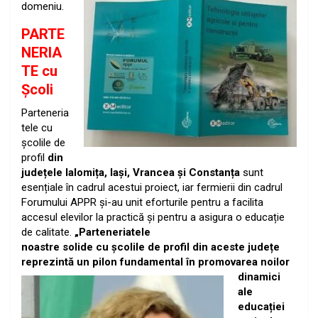
domeniu.
PARTE
NERIA
TE cu
Şcoli
Parteneria
tele cu
școlile de
profil
din
județele Ialomița, Iași, Vrancea și Constanța
sunt
esențiale
în cadrul acestui proiect, iar fermierii din cadrul
Forumului APPR și-au unit eforturile pentru a
facilita
accesul elevilor la practică și pentru a asigura o educație
de calitate.
„Parteneriatele
noastre solide cu școlile de profil din aceste județe
reprezintă un
pilon fundamental în
promovarea noilor
dinamici
ale
educației