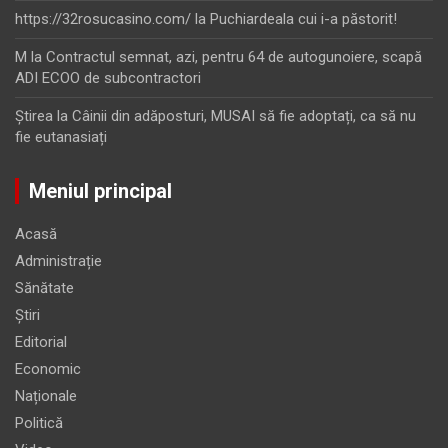
https://32rosucasino.com/
la
Puchiardeala cui i-a păstorit!
M
la
Contractul semnat, azi, pentru 64 de autogunoiere, scapă
ADI ECOO de subcontractori
Ştirea
la
Câinii din adăposturi, MUSAI să fie adoptați, ca să nu
fie eutanasiați
Meniul principal
Acasă
Administrație
Sănătate
Știri
Editorial
Economic
Naționale
Politică