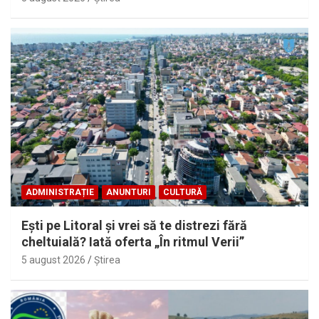
ADMINISTRAȚIE
ANUNTURI
CULTURĂ
Eşti pe Litoral şi vrei să te distrezi fără
cheltuială? Iată oferta „În ritmul Verii”
5 august 2026
Ştirea