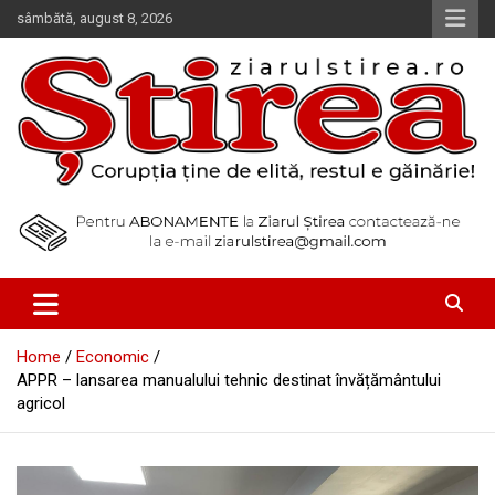
Skip
sâmbătă, august 8, 2026
to
content
Corupția ține de elită, restul e găinărie!
Ziarul Știrea
Home
Economic
APPR – lansarea manualului tehnic destinat învățământului
agricol