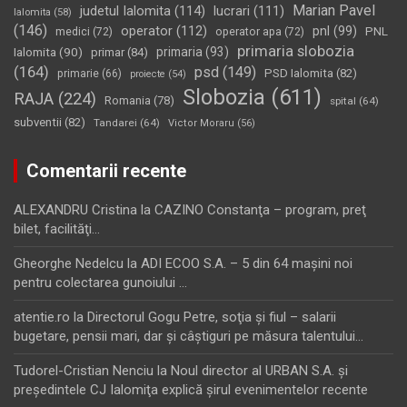
Marian Pavel
judetul Ialomita
(114)
lucrari
(111)
Ialomita
(58)
(146)
operator
(112)
pnl
(99)
PNL
medici
(72)
operator apa
(72)
primaria slobozia
Ialomita
(90)
primaria
(93)
primar
(84)
(164)
psd
(149)
PSD Ialomita
(82)
primarie
(66)
proiecte
(54)
Slobozia
(611)
RAJA
(224)
Romania
(78)
spital
(64)
subventii
(82)
Tandarei
(64)
Victor Moraru
(56)
Comentarii recente
ALEXANDRU Cristina
la
CAZINO Constanţa – program, preţ
bilet, facilităţi…
Gheorghe Nedelcu
la
ADI ECOO S.A. – 5 din 64 maşini noi
pentru colectarea gunoiului …
atentie.ro
la
Directorul Gogu Petre, soţia şi fiul – salarii
bugetare, pensii mari, dar şi câştiguri pe măsura talentului…
Tudorel-Cristian Nenciu
la
Noul director al URBAN S.A. şi
preşedintele CJ Ialomiţa explică şirul evenimentelor recente