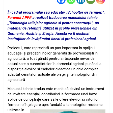
În cadrul programului său educativ „Schooltor de fermieri”,
Forumul APPR
a realizat traducerea manualului tehnic
„Tehnologia utilajelor agricole și pentru construcții”, un
material de referință utilizat în școlile profesionale din
Germania, Austria și Elveția. Acesta va fi destinat
instituțiilor
de învățământ liceal și profesional agricol.
Proiectul, care reprezintă un pas important în sprijinul
educației și pregătirii noilor generații de
profesioniști în
agricultură, a fost gândit pentru a răspunde nevoii de
actualizare a cunoștințelor
în domeniul agricol, punând la
dispoziția elevilor și cadrelor didactice un ghid complet,
adaptat
cerințelor actuale ale pieței și tehnologiilor din
agricultură.
Manualul tehnic tradus este menit să
devină un instrument
de învățare esențial, contribuind la formarea unei baze
solide de cunoștințe
care să le ofere elevilor și viitorilor
fermieri o înțelegere
aprofundată a tehnologiilor moderne
utilizate în