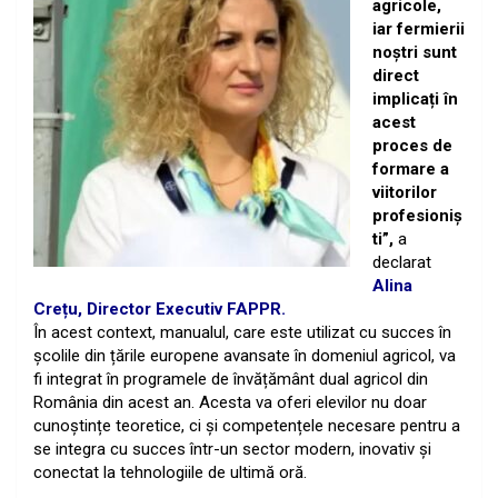
agricole,
iar fermierii
noștri sunt
direct
implicați în
acest
proces de
formare a
viitorilor
profesioniș
ti”,
a
declarat
Alina
Crețu, Director Executiv
FAPPR.
În acest context, manualul, care este utilizat cu succes în
școlile din țările europene avansate în
domeniul agricol, va
fi integrat în programele de învățământ dual agricol din
România din acest
an. Acesta va oferi elevilor nu doar
cunoștințe teoretice, ci și competențele necesare pentru a
se
integra cu succes într-un sector modern, inovativ și
conectat la tehnologiile de ultimă oră.