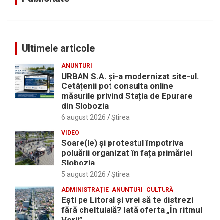
Ultimele articole
ANUNTURI
URBAN S.A. și-a modernizat site-ul.
Cetățenii pot consulta online
măsurile privind Stația de Epurare
din Slobozia
6 august 2026
Ştirea
VIDEO
Soare(le) și protestul împotriva
poluării organizat în fața primăriei
Slobozia
5 august 2026
Ştirea
ADMINISTRAȚIE
ANUNTURI
CULTURĂ
Eşti pe Litoral şi vrei să te distrezi
fără cheltuială? Iată oferta „În ritmul
Verii”