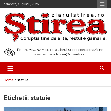
Skip
sâmbătă, august 8, 2026
to
content
Corupția ține de elită, restul e găinărie!
Ziarul Știrea
Home
statuie
Etichetă:
statuie