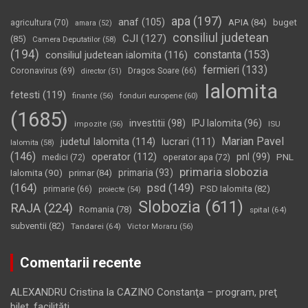
apa
(197)
anaf
(105)
APIA
(84)
buget
agricultura
(70)
amara
(52)
consiliul judetean
CJI
(127)
(85)
Camera Deputatilor
(58)
(194)
constanta
(153)
consiliul judetean ialomita
(116)
fermieri
(133)
Coronavirus
(69)
Dragos Soare
(66)
director
(51)
Ialomita
fetesti
(119)
fonduri europene
(60)
finante
(56)
(1685)
investitii
(98)
IPJ Ialomita
(96)
impozite
(56)
ISU
Marian Pavel
judetul Ialomita
(114)
lucrari
(111)
Ialomita
(58)
(146)
operator
(112)
pnl
(99)
PNL
medici
(72)
operator apa
(72)
primaria slobozia
Ialomita
(90)
primaria
(93)
primar
(84)
(164)
psd
(149)
PSD Ialomita
(82)
primarie
(66)
proiecte
(54)
Slobozia
(611)
RAJA
(224)
Romania
(78)
spital
(64)
subventii
(82)
Tandarei
(64)
Victor Moraru
(56)
Comentarii recente
ALEXANDRU Cristina
la
CAZINO Constanţa – program, preţ
bilet, facilităţi…