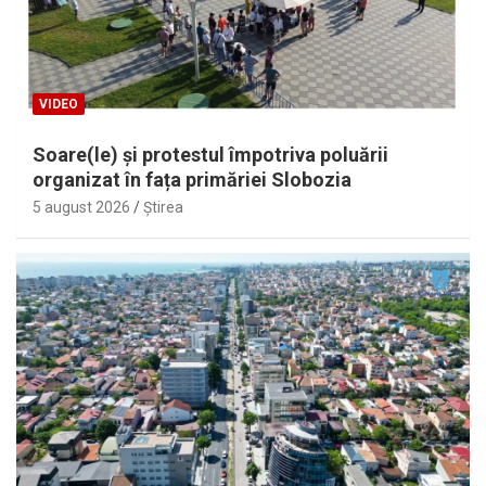
VIDEO
Soare(le) și protestul împotriva poluării
organizat în fața primăriei Slobozia
5 august 2026
Ştirea