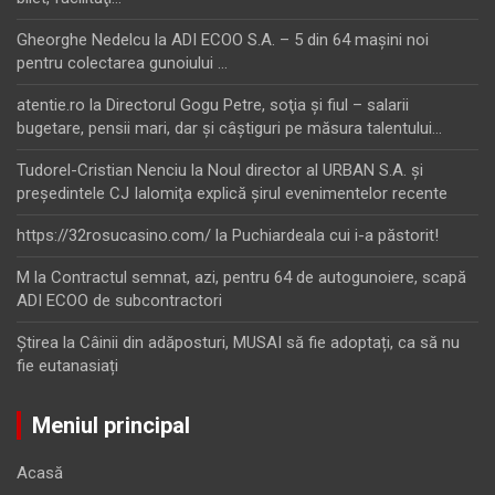
Gheorghe Nedelcu
la
ADI ECOO S.A. – 5 din 64 maşini noi
pentru colectarea gunoiului …
atentie.ro
la
Directorul Gogu Petre, soţia şi fiul – salarii
bugetare, pensii mari, dar şi câştiguri pe măsura talentului…
Tudorel-Cristian Nenciu
la
Noul director al URBAN S.A. şi
preşedintele CJ Ialomiţa explică şirul evenimentelor recente
https://32rosucasino.com/
la
Puchiardeala cui i-a păstorit!
M
la
Contractul semnat, azi, pentru 64 de autogunoiere, scapă
ADI ECOO de subcontractori
Ştirea
la
Câinii din adăposturi, MUSAI să fie adoptați, ca să nu
fie eutanasiați
Meniul principal
Acasă