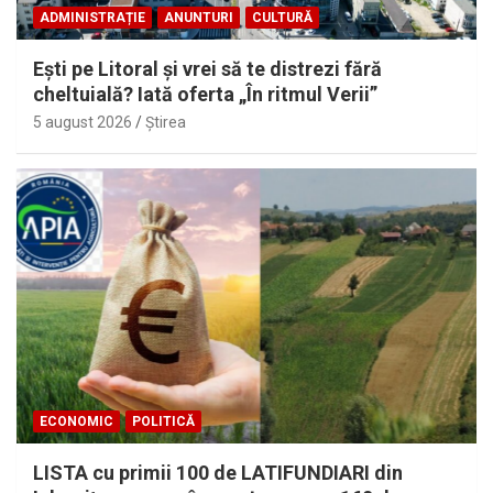
ADMINISTRAȚIE
ANUNTURI
CULTURĂ
Eşti pe Litoral şi vrei să te distrezi fără
cheltuială? Iată oferta „În ritmul Verii”
5 august 2026
Ştirea
ECONOMIC
POLITICĂ
LISTA cu primii 100 de LATIFUNDIARI din