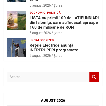
5 august 2026
Ştirea
ECONOMIC
POLITICĂ
LISTA cu primii 100 de LATIFUNDIARI
din Ialomiţa, care au încasat aproape
160 de milioane de RON
5 august 2026
Ştirea
UNCATEGORIZED
Reţele Electrice anunţă
ÎNTRERUPERI programate
5 august 2026
Ştirea
S
e
a
r
c
h
AUGUST 2026