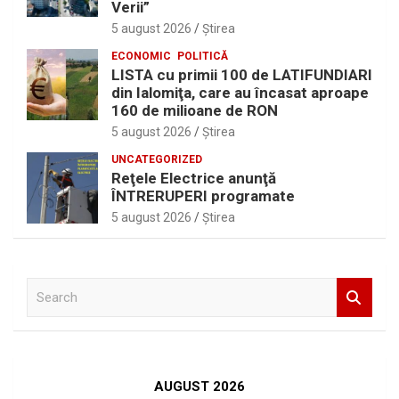
Verii”
5 august 2026
Ştirea
ECONOMIC
POLITICĂ
LISTA cu primii 100 de LATIFUNDIARI
din Ialomiţa, care au încasat aproape
160 de milioane de RON
5 august 2026
Ştirea
UNCATEGORIZED
Reţele Electrice anunţă
ÎNTRERUPERI programate
5 august 2026
Ştirea
S
e
a
r
c
h
AUGUST 2026