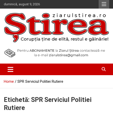
Skip
duminică, august 9, 2026
to
content
Corupția ține de elită, restul e găinărie!
Ziarul Știrea
Home
SPR Serviciul Politiei Rutiere
Etichetă:
SPR Serviciul Politiei
Rutiere