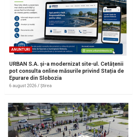
ANUNTURI
URBAN S.A. și-a modernizat site-ul. Cetățenii
pot consulta online măsurile privind Stația de
Epurare din Slobozia
6 august 2026
Ştirea