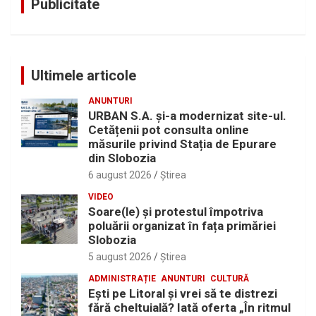
Publicitate
Ultimele articole
ANUNTURI
URBAN S.A. și-a modernizat site-ul.
Cetățenii pot consulta online
măsurile privind Stația de Epurare
din Slobozia
6 august 2026
Ştirea
VIDEO
Soare(le) și protestul împotriva
poluării organizat în fața primăriei
Slobozia
5 august 2026
Ştirea
ADMINISTRAȚIE
ANUNTURI
CULTURĂ
Eşti pe Litoral şi vrei să te distrezi
fără cheltuială? Iată oferta „În ritmul