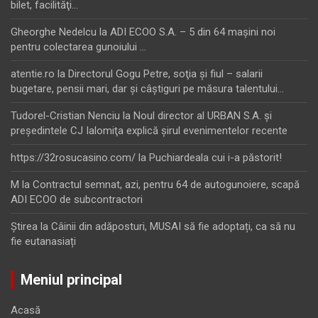
bilet, facilităţi…
Gheorghe Nedelcu
la
ADI ECOO S.A. – 5 din 64 maşini noi
pentru colectarea gunoiului …
atentie.ro
la
Directorul Gogu Petre, soţia şi fiul – salarii
bugetare, pensii mari, dar şi câştiguri pe măsura talentului…
Tudorel-Cristian Nenciu
la
Noul director al URBAN S.A. şi
preşedintele CJ Ialomiţa explică şirul evenimentelor recente
https://32rosucasino.com/
la
Puchiardeala cui i-a păstorit!
M
la
Contractul semnat, azi, pentru 64 de autogunoiere, scapă
ADI ECOO de subcontractori
Ştirea
la
Câinii din adăposturi, MUSAI să fie adoptați, ca să nu
fie eutanasiați
Meniul principal
Acasă