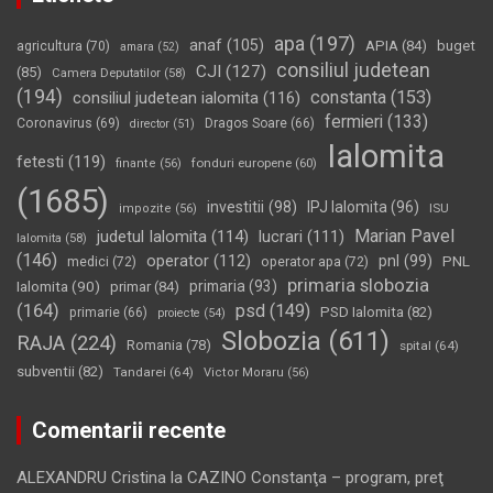
apa
(197)
anaf
(105)
APIA
(84)
buget
agricultura
(70)
amara
(52)
consiliul judetean
CJI
(127)
(85)
Camera Deputatilor
(58)
(194)
constanta
(153)
consiliul judetean ialomita
(116)
fermieri
(133)
Coronavirus
(69)
Dragos Soare
(66)
director
(51)
Ialomita
fetesti
(119)
fonduri europene
(60)
finante
(56)
(1685)
investitii
(98)
IPJ Ialomita
(96)
impozite
(56)
ISU
Marian Pavel
judetul Ialomita
(114)
lucrari
(111)
Ialomita
(58)
(146)
operator
(112)
pnl
(99)
PNL
medici
(72)
operator apa
(72)
primaria slobozia
Ialomita
(90)
primaria
(93)
primar
(84)
(164)
psd
(149)
PSD Ialomita
(82)
primarie
(66)
proiecte
(54)
Slobozia
(611)
RAJA
(224)
Romania
(78)
spital
(64)
subventii
(82)
Tandarei
(64)
Victor Moraru
(56)
Comentarii recente
ALEXANDRU Cristina
la
CAZINO Constanţa – program, preţ