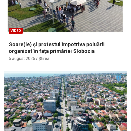
VIDEO
Soare(le) și protestul împotriva poluării
organizat în fața primăriei Slobozia
5 august 2026
Ştirea