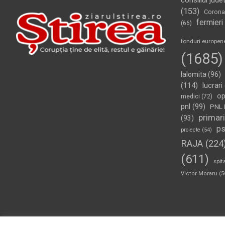
consiliul jude
(153)
Corona
fermieri
(66)
fonduri europen
(1685)
Ialomita
(96)
(114)
lucrari
op
medici
(72)
pnl
(99)
PNL 
primari
(93)
p
proiecte
(54)
RAJA
(224
(611)
spit
Victor Moraru
(5