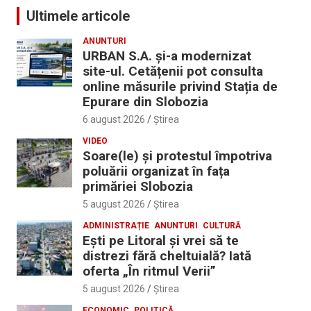
Ultimele articole
ANUNTURI
URBAN S.A. și-a modernizat
site-ul. Cetățenii pot consulta
online măsurile privind Stația de
Epurare din Slobozia
6 august 2026
Ştirea
VIDEO
Soare(le) și protestul împotriva
poluării organizat în fața
primăriei Slobozia
5 august 2026
Ştirea
ADMINISTRAȚIE
ANUNTURI
CULTURĂ
Eşti pe Litoral şi vrei să te
distrezi fără cheltuială? Iată
oferta „În ritmul Verii”
5 august 2026
Ştirea
ECONOMIC
POLITICĂ