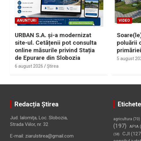
ANUNTURI
VIDEO
URBAN S.A. și-a modernizat
Soare(le)
site-ul. Cetățenii pot consulta
poluării 
online măsurile privind Stația
primărie
de Epurare din Slobozia
5 august 20
6 august 2026
Ştirea
Redacția Știrea
Etichete
Jud. Ialomiţa, Loc. Slobozia,
agricultura
(70)
Strada Viilor, nr. 32
(197)
APIA
(
CJI
(127
(58)
E-mail: ziarulstirea@gmail.com