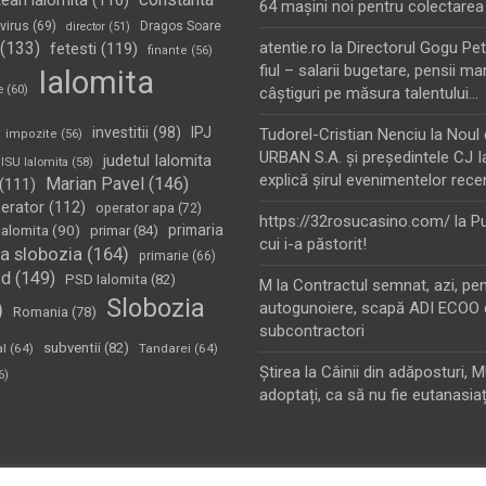
tean ialomita
(116)
64 maşini noi pentru colectarea
virus
(69)
Dragos Soare
director
(51)
(133)
atentie.ro
la
Directorul Gogu Petr
fetesti
(119)
finante
(56)
fiul – salarii bugetare, pensii mar
Ialomita
e
(60)
câştiguri pe măsura talentului…
investitii
(98)
IPJ
Tudorel-Cristian Nenciu
la
Noul 
impozite
(56)
URBAN S.A. şi preşedintele CJ I
judetul Ialomita
ISU Ialomita
(58)
explică şirul evenimentelor rece
Marian Pavel
(146)
(111)
erator
(112)
operator apa
(72)
https://32rosucasino.com/
la
Pu
Ialomita
(90)
primaria
primar
(84)
cui i-a păstorit!
a slobozia
(164)
primarie
(66)
sd
(149)
PSD Ialomita
(82)
M
la
Contractul semnat, azi, pe
Slobozia
)
autogunoiere, scapă ADI ECOO 
Romania
(78)
subcontractori
subventii
(82)
al
(64)
Tandarei
(64)
Ştirea
la
Câinii din adăposturi, 
6)
adoptați, ca să nu fie eutanasiaț