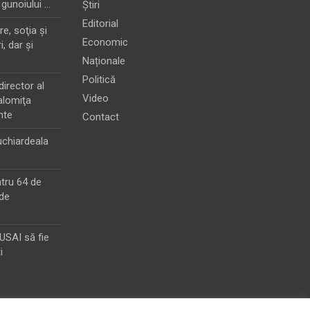
 gunoiului …
Știri
Editorial
e, soţia şi
Economic
i, dar şi
Naționale
Politică
director al
Video
alomiţa
nte
Contact
chiardeala
ntru 64 de
de
MUSAI să fie
i