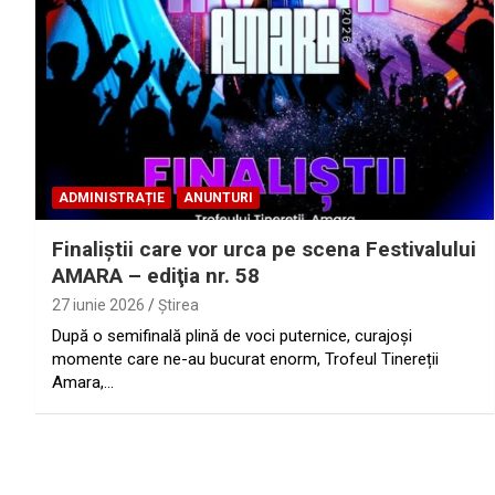
ADMINISTRAȚIE
ANUNTURI
Finaliştii care vor urca pe scena Festivalului
AMARA – ediţia nr. 58
27 iunie 2026
Ştirea
După o semifinală plină de voci puternice, curajoși
momente care ne-au bucurat enorm, Trofeul Tinereții
Amara,…