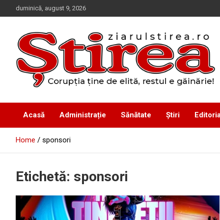
Skip
duminică, august 9, 2026
to
content
Corupția ține de elită, restul e găinărie!
Ziarul Știrea
Acasă
Administrație
Sănătate
Știri
Editoria
Home
sponsori
Etichetă:
sponsori