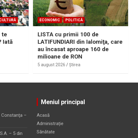
CULTURĂ
ECONOMIC
POLITICĂ
 te
LISTA cu primii 100 de
? Iată
LATIFUNDIARI din Ialomiţa, care
au încasat aproape 160 de
milioane de RON
5 august 2026
Ştirea
Meniul principal
 Constanţa –
Acasă
Administrație
Sănătate
.A. – 5 din