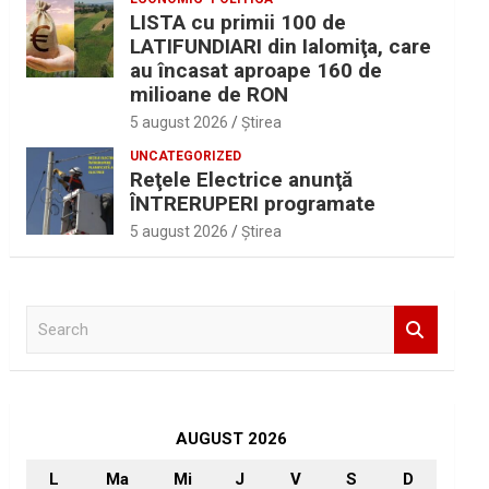
LISTA cu primii 100 de
LATIFUNDIARI din Ialomiţa, care
au încasat aproape 160 de
milioane de RON
5 august 2026
Ştirea
UNCATEGORIZED
Reţele Electrice anunţă
ÎNTRERUPERI programate
5 august 2026
Ştirea
S
e
a
r
c
h
AUGUST 2026
L
Ma
Mi
J
V
S
D