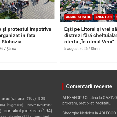
ADMINISTRAȚIE
ANUNTURI
 și protestul împotriva
Eşti pe Litoral şi vrei să
organizat în fața
distrezi fără cheltuială
i Slobozia
oferta „În ritmul Verii”
26
Ştirea
5 august 2026
Ştirea
Comentarii recente
apa
ALEXANDRU Cristina
la
CAZINO
anaf
(105)
amara
(52)
program, preţ bilet, facilităţi…
84)
buget
(85)
Camera Deputatilor
consiliul judetean
(194)
)
Gheorghe Nedelcu
la
ADI ECOO S
constanta