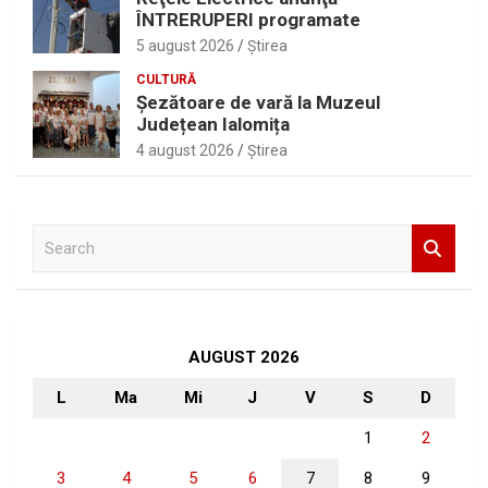
ÎNTRERUPERI programate
5 august 2026
Ştirea
CULTURĂ
Șezătoare de vară la Muzeul
Județean Ialomița
4 august 2026
Ştirea
S
e
a
r
c
h
AUGUST 2026
L
Ma
Mi
J
V
S
D
1
2
3
4
5
6
7
8
9