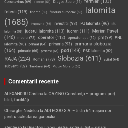
fermieri
(133)
Coronavirus
(69)
Dragos Soare
(66)
director
(51)
Ialomita
fetesti
(119)
fonduri europene
(60)
finante
(56)
(1685)
investitii
(98)
IPJ Ialomita
(96)
impozite
(56)
ISU
Marian Pavel
judetul Ialomita
(113)
lucrari
(111)
Ialomita
(58)
(146)
operator
(112)
pnl
(99)
PNL
medici
(72)
operator apa
(72)
primaria slobozia
Ialomita
(90)
primaria
(93)
primar
(84)
(164)
psd
(149)
PSD Ialomita
(82)
primarie
(66)
proiecte
(54)
Slobozia
(611)
RAJA
(224)
Romania
(78)
spital
(64)
subventii
(82)
Tandarei
(64)
Victor Moraru
(56)
Comentarii recente
ALEXANDRU Cristina
la
CAZINO Constanţa – program, preţ
bilet, facilităţi…
Gheorghe Nedelcu
la
ADI ECOO S.A. – 5 din 64 maşini noi
pentru colectarea gunoiului …
atentie.ro
la
Directorul Gogu Petre, soţia şi fiul – salarii