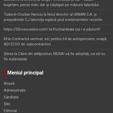
bugetare, pensii mari, dar şi câştiguri pe măsura talentului…
Tudorel-Cristian Nenciu
la
Noul director al URBAN S.A. şi
preşedintele CJ Ialomiţa explică şirul evenimentelor recente
https://32rosucasino.com/
la
Puchiardeala cui i-a păstorit!
M
la
Contractul semnat, azi, pentru 64 de autogunoiere, scapă
ADI ECOO de subcontractori
Ştirea
la
Câinii din adăposturi, MUSAI să fie adoptați, ca să nu
fie eutanasiați
Meniul principal
Acasă
Administrație
Sănătate
Știri
Editorial