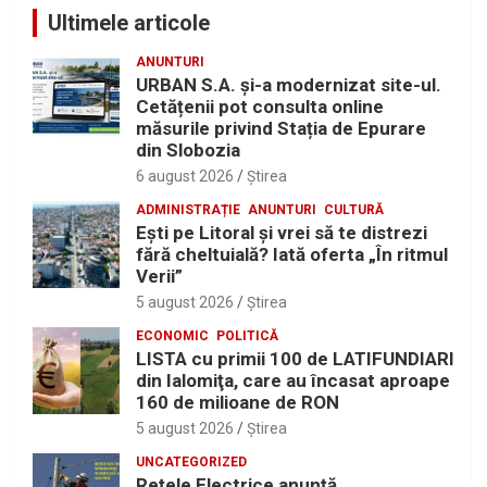
Ultimele articole
ANUNTURI
URBAN S.A. și-a modernizat site-ul.
Cetățenii pot consulta online
măsurile privind Stația de Epurare
din Slobozia
6 august 2026
Ştirea
ADMINISTRAȚIE
ANUNTURI
CULTURĂ
Eşti pe Litoral şi vrei să te distrezi
fără cheltuială? Iată oferta „În ritmul
Verii”
5 august 2026
Ştirea
ECONOMIC
POLITICĂ
LISTA cu primii 100 de LATIFUNDIARI
din Ialomiţa, care au încasat aproape
160 de milioane de RON
5 august 2026
Ştirea
UNCATEGORIZED
Reţele Electrice anunţă