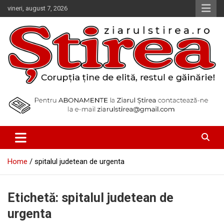
Skip
vineri, august 7, 2026
to
content
Corupția ține de elită, restul e găinărie!
Ziarul Știrea
Home
spitalul judetean de urgenta
Etichetă:
spitalul judetean de
urgenta