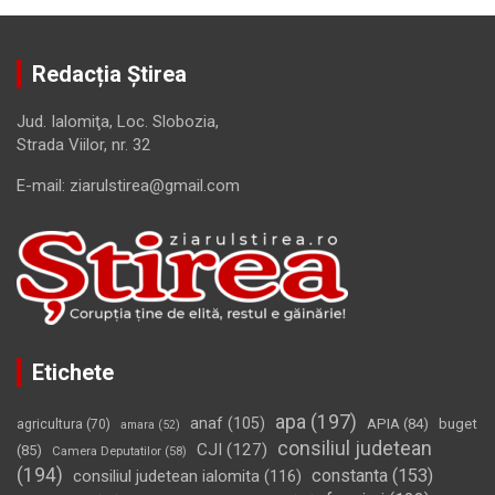
Redacția Știrea
Jud. Ialomiţa, Loc. Slobozia,
Strada Viilor, nr. 32
E-mail: ziarulstirea@gmail.com
Etichete
apa
(197)
anaf
(105)
APIA
(84)
buget
agricultura
(70)
amara
(52)
consiliul judetean
CJI
(127)
(85)
Camera Deputatilor
(58)
(194)
constanta
(153)
consiliul judetean ialomita
(116)