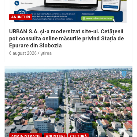
ANUNTURI
URBAN S.A. și-a modernizat site-ul. Cetățenii
pot consulta online măsurile privind Stația de
Epurare din Slobozia
6 august 2026
Ştirea
ADMINISTRAȚIE
ANUNTURI
CULTURĂ