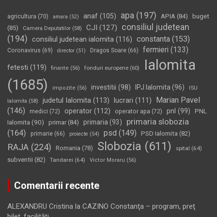
apa
(197)
anaf
(105)
APIA
(84)
buget
agricultura
(70)
amara
(52)
consiliul judetean
CJI
(127)
(85)
Camera Deputatilor
(58)
(194)
constanta
(153)
consiliul judetean ialomita
(116)
fermieri
(133)
Coronavirus
(69)
Dragos Soare
(66)
director
(51)
Ialomita
fetesti
(119)
fonduri europene
(60)
finante
(56)
(1685)
investitii
(98)
IPJ Ialomita
(96)
impozite
(56)
ISU
Marian Pavel
judetul Ialomita
(113)
lucrari
(111)
Ialomita
(58)
(146)
operator
(112)
pnl
(99)
PNL
medici
(72)
operator apa
(72)
primaria slobozia
Ialomita
(90)
primaria
(93)
primar
(84)
(164)
psd
(149)
PSD Ialomita
(82)
primarie
(66)
proiecte
(54)
Slobozia
(611)
RAJA
(224)
Romania
(78)
spital
(64)
subventii
(82)
Tandarei
(64)
Victor Moraru
(56)
Comentarii recente
ALEXANDRU Cristina
la
CAZINO Constanţa – program, preţ
bilet, facilităţi…