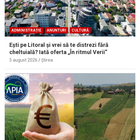
ADMINISTRAȚIE
ANUNTURI
CULTURĂ
Eşti pe Litoral şi vrei să te distrezi fără
cheltuială? Iată oferta „În ritmul Verii”
5 august 2026
Ştirea