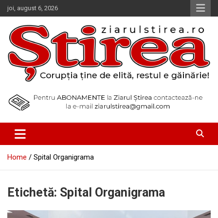
Skip
joi, august 6, 2026
to
content
Corupția ține de elită, restul e găinărie!
Ziarul Știrea
Home
Spital Organigrama
Etichetă:
Spital Organigrama