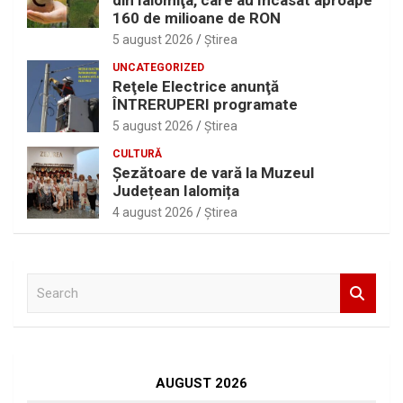
din Ialomiţa, care au încasat aproape
160 de milioane de RON
5 august 2026
Ştirea
UNCATEGORIZED
Reţele Electrice anunţă
ÎNTRERUPERI programate
5 august 2026
Ştirea
CULTURĂ
Șezătoare de vară la Muzeul
Județean Ialomița
4 august 2026
Ştirea
S
e
a
r
c
h
AUGUST 2026