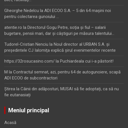
Gheorghe Nedelcu
la
ADI ECOO S.A. – 5 din 64 maşini noi
pentru colectarea gunoiului …
atentie.ro
la
Directorul Gogu Petre, soţia şi fiul – salarii
bugetare, pensii mari, dar şi câştiguri pe măsura talentului…
Tudorel-Cristian Nenciu
la
Noul director al URBAN S.A. şi
preşedintele CJ Ialomiţa explică şirul evenimentelor recente
https://32rosucasino.com/
la
Puchiardeala cui i-a păstorit!
M
la
Contractul semnat, azi, pentru 64 de autogunoiere, scapă
ADI ECOO de subcontractori
Ştirea
la
Câinii din adăposturi, MUSAI să fie adoptați, ca să nu
fie eutanasiați
Meniul principal
Acasă