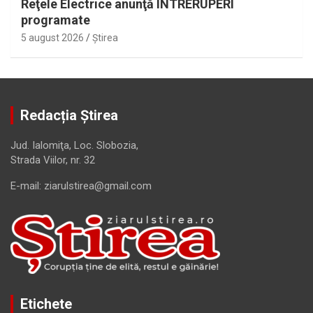
Reţele Electrice anunţă ÎNTRERUPERI
programate
5 august 2026
Ştirea
Redacția Știrea
Jud. Ialomiţa, Loc. Slobozia,
Strada Viilor, nr. 32
E-mail: ziarulstirea@gmail.com
Etichete