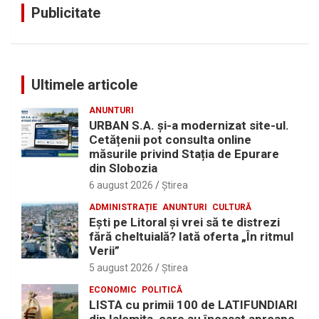
Publicitate
Ultimele articole
ANUNTURI
URBAN S.A. și-a modernizat site-ul.
Cetățenii pot consulta online
măsurile privind Stația de Epurare
din Slobozia
6 august 2026
Ştirea
ADMINISTRAȚIE
ANUNTURI
CULTURĂ
Eşti pe Litoral şi vrei să te distrezi
fără cheltuială? Iată oferta „În ritmul
Verii”
5 august 2026
Ştirea
ECONOMIC
POLITICĂ
LISTA cu primii 100 de LATIFUNDIARI