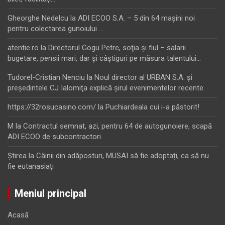
Gheorghe Nedelcu
la
ADI ECOO S.A. – 5 din 64 maşini noi
pentru colectarea gunoiului …
atentie.ro
la
Directorul Gogu Petre, soţia şi fiul – salarii
bugetare, pensii mari, dar şi câştiguri pe măsura talentului…
Tudorel-Cristian Nenciu
la
Noul director al URBAN S.A. şi
preşedintele CJ Ialomiţa explică şirul evenimentelor recente
https://32rosucasino.com/
la
Puchiardeala cui i-a păstorit!
M
la
Contractul semnat, azi, pentru 64 de autogunoiere, scapă
ADI ECOO de subcontractori
Ştirea
la
Câinii din adăposturi, MUSAI să fie adoptați, ca să nu
fie eutanasiați
Meniul principal
Acasă