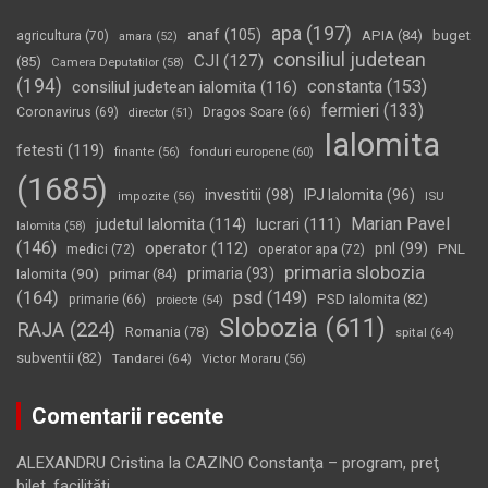
apa
(197)
anaf
(105)
APIA
(84)
buget
agricultura
(70)
amara
(52)
consiliul judetean
CJI
(127)
(85)
Camera Deputatilor
(58)
(194)
constanta
(153)
consiliul judetean ialomita
(116)
fermieri
(133)
Coronavirus
(69)
Dragos Soare
(66)
director
(51)
Ialomita
fetesti
(119)
fonduri europene
(60)
finante
(56)
(1685)
investitii
(98)
IPJ Ialomita
(96)
impozite
(56)
ISU
Marian Pavel
judetul Ialomita
(114)
lucrari
(111)
Ialomita
(58)
(146)
operator
(112)
pnl
(99)
PNL
medici
(72)
operator apa
(72)
primaria slobozia
Ialomita
(90)
primaria
(93)
primar
(84)
(164)
psd
(149)
PSD Ialomita
(82)
primarie
(66)
proiecte
(54)
Slobozia
(611)
RAJA
(224)
Romania
(78)
spital
(64)
subventii
(82)
Tandarei
(64)
Victor Moraru
(56)
Comentarii recente
ALEXANDRU Cristina
la
CAZINO Constanţa – program, preţ
bilet, facilităţi…