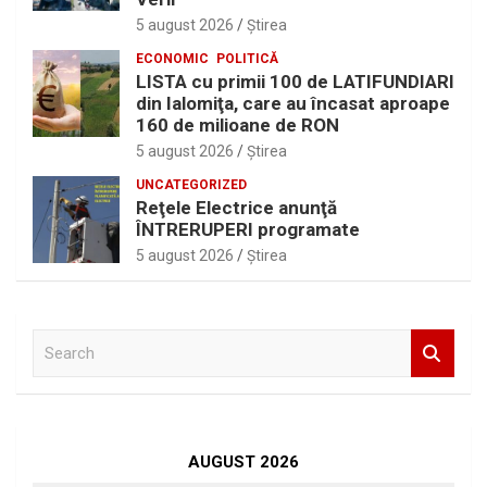
5 august 2026
Ştirea
ECONOMIC
POLITICĂ
LISTA cu primii 100 de LATIFUNDIARI
din Ialomiţa, care au încasat aproape
160 de milioane de RON
5 august 2026
Ştirea
UNCATEGORIZED
Reţele Electrice anunţă
ÎNTRERUPERI programate
5 august 2026
Ştirea
S
e
a
r
c
h
AUGUST 2026