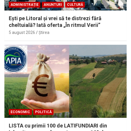
ADMINISTRAȚIE
ANUNTURI
CULTURĂ
Eşti pe Litoral şi vrei să te distrezi fără
cheltuială? Iată oferta „În ritmul Verii”
5 august 2026
Ştirea
ECONOMIC
POLITICĂ
LISTA cu primii 100 de LATIFUNDIARI din