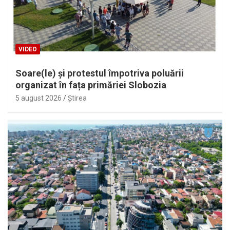
VIDEO
Soare(le) și protestul împotriva poluării
organizat în fața primăriei Slobozia
5 august 2026
Ştirea