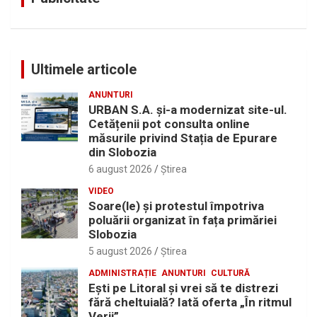
Ultimele articole
ANUNTURI
URBAN S.A. și-a modernizat site-ul.
Cetățenii pot consulta online
măsurile privind Stația de Epurare
din Slobozia
6 august 2026
Ştirea
VIDEO
Soare(le) și protestul împotriva
poluării organizat în fața primăriei
Slobozia
5 august 2026
Ştirea
ADMINISTRAȚIE
ANUNTURI
CULTURĂ
Eşti pe Litoral şi vrei să te distrezi
fără cheltuială? Iată oferta „În ritmul
Verii”