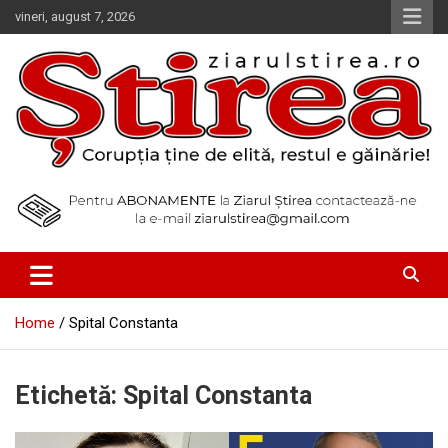
Skip
vineri, august 7, 2026
to
content
Corupția ține de elită, restul e găinărie!
Ziarul Știrea
Home
Spital Constanta
Etichetă:
Spital Constanta