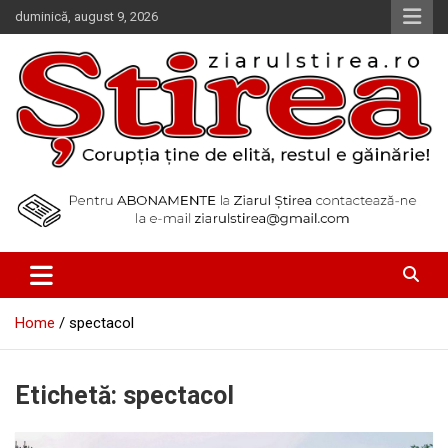
Skip
duminică, august 9, 2026
to
content
Corupția ține de elită, restul e găinărie!
Ziarul Știrea
Home
spectacol
Etichetă:
spectacol