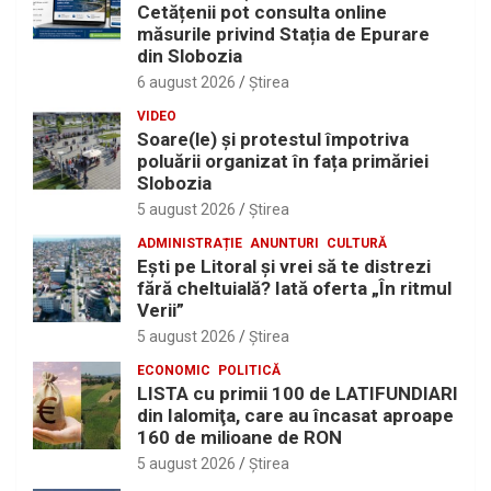
Cetățenii pot consulta online
măsurile privind Stația de Epurare
din Slobozia
6 august 2026
Ştirea
VIDEO
Soare(le) și protestul împotriva
poluării organizat în fața primăriei
Slobozia
5 august 2026
Ştirea
ADMINISTRAȚIE
ANUNTURI
CULTURĂ
Eşti pe Litoral şi vrei să te distrezi
fără cheltuială? Iată oferta „În ritmul
Verii”
5 august 2026
Ştirea
ECONOMIC
POLITICĂ
LISTA cu primii 100 de LATIFUNDIARI
din Ialomiţa, care au încasat aproape
160 de milioane de RON
5 august 2026
Ştirea