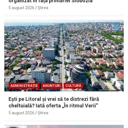
organizat în fața primăriei Slobozia
5 august 2026
Ştirea
ADMINISTRAȚIE
ANUNTURI
CULTURĂ
Eşti pe Litoral şi vrei să te distrezi fără
cheltuială? Iată oferta „În ritmul Verii”
5 august 2026
Ştirea