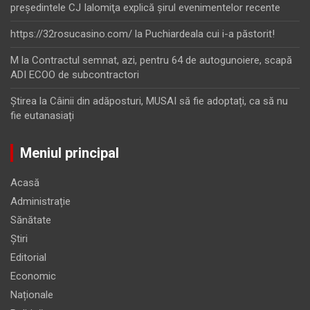
preşedintele CJ Ialomiţa explică şirul evenimentelor recente
https://32rosucasino.com/
la
Puchiardeala cui i-a păstorit!
M
la
Contractul semnat, azi, pentru 64 de autogunoiere, scapă
ADI ECOO de subcontractori
Ştirea
la
Câinii din adăposturi, MUSAI să fie adoptați, ca să nu
fie eutanasiați
Meniul principal
Acasă
Administrație
Sănătate
Știri
Editorial
Economic
Naționale