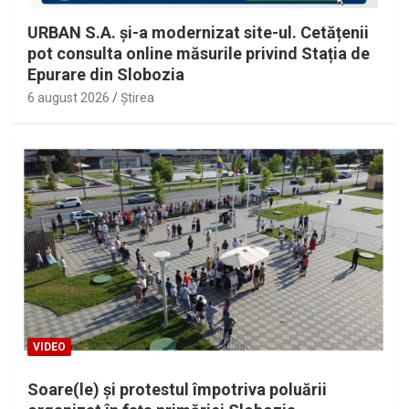
URBAN S.A. și-a modernizat site-ul. Cetățenii
pot consulta online măsurile privind Stația de
Epurare din Slobozia
6 august 2026
Ştirea
VIDEO
Soare(le) și protestul împotriva poluării