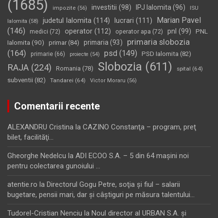
(1685)
investitii
(98)
IPJ Ialomita
(96)
impozite
(56)
ISU
Marian Pavel
judetul Ialomita
(114)
lucrari
(111)
Ialomita
(58)
(146)
operator
(112)
pnl
(99)
PNL
medici
(72)
operator apa
(72)
primaria slobozia
Ialomita
(90)
primaria
(93)
primar
(84)
(164)
psd
(149)
PSD Ialomita
(82)
primarie
(66)
proiecte
(54)
Slobozia
(611)
RAJA
(224)
Romania
(78)
spital
(64)
subventii
(82)
Tandarei
(64)
Victor Moraru
(56)
Comentarii recente
ALEXANDRU Cristina
la
CAZINO Constanţa – program, preţ
bilet, facilităţi…
Gheorghe Nedelcu
la
ADI ECOO S.A. – 5 din 64 maşini noi
pentru colectarea gunoiului …
atentie.ro
la
Directorul Gogu Petre, soţia şi fiul – salarii
bugetare, pensii mari, dar şi câştiguri pe măsura talentului…
Tudorel-Cristian Nenciu
la
Noul director al URBAN S.A. şi