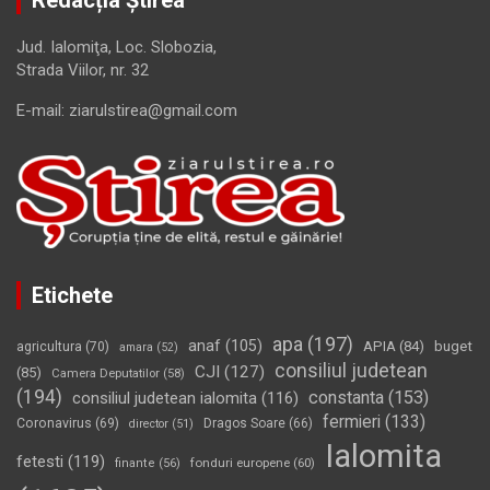
Redacția Știrea
Jud. Ialomiţa, Loc. Slobozia,
Strada Viilor, nr. 32
E-mail: ziarulstirea@gmail.com
Etichete
apa
(197)
anaf
(105)
APIA
(84)
buget
agricultura
(70)
amara
(52)
consiliul judetean
CJI
(127)
(85)
Camera Deputatilor
(58)
(194)
constanta
(153)
consiliul judetean ialomita
(116)
fermieri
(133)
Coronavirus
(69)
Dragos Soare
(66)
director
(51)
Ialomita
fetesti
(119)
fonduri europene
(60)
finante
(56)