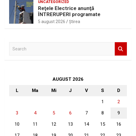
UNCATEGORIZED
Reţele Electrice anunţă
ÎNTRERUPERI programate
5 august 2026
Ştirea
S
e
a
r
c
h
AUGUST 2026
L
Ma
Mi
J
V
S
D
1
2
3
4
5
6
7
8
9
10
11
12
13
14
15
16
17
18
19
20
21
22
23