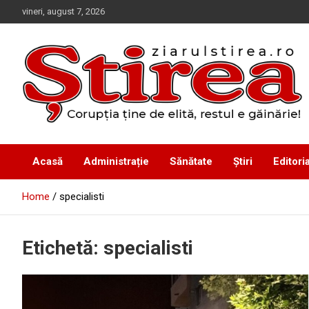
Skip
vineri, august 7, 2026
to
content
Corupția ține de elită, restul e găinărie!
Ziarul Știrea
Acasă
Administrație
Sănătate
Știri
Editoria
Home
specialisti
Etichetă:
specialisti