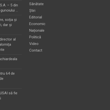
Sănătate
.A. – 5 din
 gunoiului …
Știri
Editorial
e, soţia şi
Economic
i, dar şi
Naționale
Politică
director al
Video
alomiţa
nte
Contact
chiardeala
ntru 64 de
de
MUSAI să fie
i