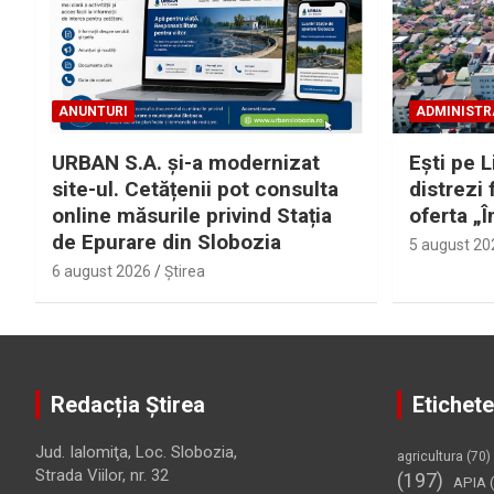
ANUNTURI
ADMINISTR
URBAN S.A. și-a modernizat
Eşti pe L
site-ul. Cetățenii pot consulta
distrezi 
online măsurile privind Stația
oferta „Î
de Epurare din Slobozia
5 august 20
6 august 2026
Ştirea
Redacția Știrea
Etichete
Jud. Ialomiţa, Loc. Slobozia,
agricultura
(70)
Strada Viilor, nr. 32
(197)
APIA
(