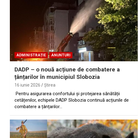
ADMINISTRAȚIE
ANUNTURI
DADP – o nouă acțiune de combatere a
țânțarilor în municipiul Slobozia
16 iunie 2026
Ştirea
Pentru asigurarea confortului și protejarea sănătății
cetățenilor, echipele DADP Slobozia continuă acțiunile de
combatere a țânțarilor…