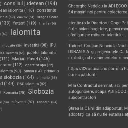
consiliul judetean
(194)
)
Gheorghe Nedelcu
la
ADI ECOO S
constanta
tean ialomita
(116)
64 maşini noi pentru colectarea
virus
(69)
Dragos Soare
director
(51)
(133)
atentie.ro
la
Directorul Gogu Petr
fetesti
(119)
finante
(56)
fiul – salarii bugetare, pensii mar
Ialomita
e
(60)
câştiguri pe măsura talentului…
investitii
(98)
IPJ
Tudorel-Cristian Nenciu
la
Noul 
impozite
(56)
URBAN S.A. şi preşedintele CJ I
judetul Ialomita
ISU Ialomita
(58)
explică şirul evenimentelor rece
Marian Pavel
(146)
(111)
erator
(112)
operator apa
(72)
https://32rosucasino.com/
la
Pu
Ialomita
(90)
primaria
primar
(84)
cui i-a păstorit!
a slobozia
(164)
primarie
(66)
sd
(149)
PSD Ialomita
(82)
M
la
Contractul semnat, azi, pe
Slobozia
)
autogunoiere, scapă ADI ECOO 
Romania
(78)
subcontractori
subventii
(82)
al
(64)
Tandarei
(64)
Ştirea
la
Câinii din adăposturi, 
6)
adoptați, ca să nu fie eutanasiaț