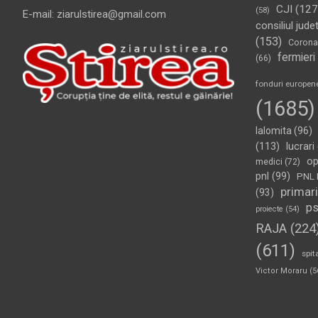
CJI
(127
(58)
E-mail: ziarulstirea@gmail.com
consiliul jude
(153)
Corona
fermieri
(66)
fonduri europen
(1685)
Ialomita
(96)
(113)
lucrari
op
medici
(72)
pnl
(99)
PNL 
primari
(93)
p
proiecte
(54)
RAJA
(224
(611)
spit
Victor Moraru
(5