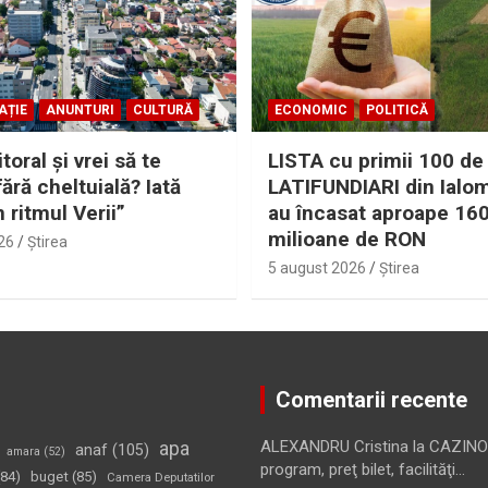
AȚIE
ANUNTURI
CULTURĂ
ECONOMIC
POLITICĂ
itoral şi vrei să te
LISTA cu primii 100 de
fără cheltuială? Iată
LATIFUNDIARI din Ialom
n ritmul Verii”
au încasat aproape 16
milioane de RON
26
Ştirea
5 august 2026
Ştirea
Comentarii recente
apa
ALEXANDRU Cristina
la
CAZINO
anaf
(105)
amara
(52)
program, preţ bilet, facilităţi…
84)
buget
(85)
Camera Deputatilor