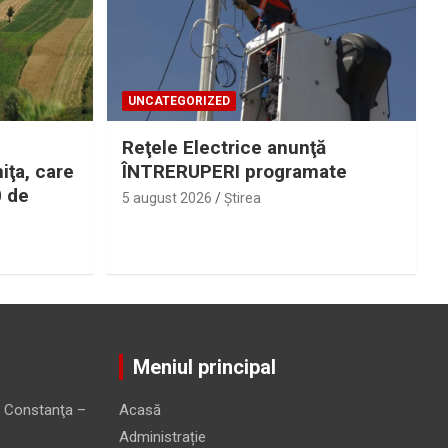
UNCATEGORIZED
Reţele Electrice anunţă
iţa, care
ÎNTRERUPERI programate
0 de
5 august 2026
Ştirea
Meniul principal
 Constanţa –
Acasă
Administrație