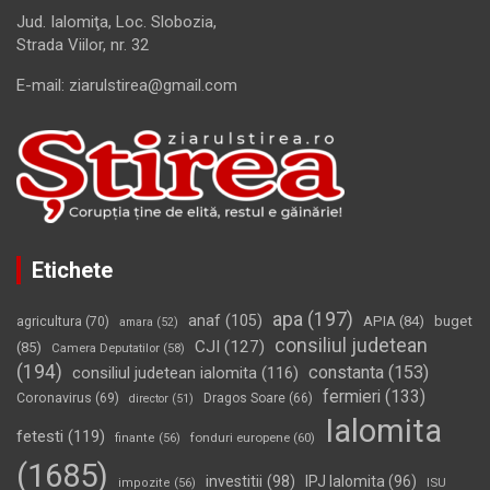
Jud. Ialomiţa, Loc. Slobozia,
Strada Viilor, nr. 32
E-mail: ziarulstirea@gmail.com
Etichete
apa
(197)
anaf
(105)
APIA
(84)
buget
agricultura
(70)
amara
(52)
consiliul judetean
CJI
(127)
(85)
Camera Deputatilor
(58)
(194)
constanta
(153)
consiliul judetean ialomita
(116)
fermieri
(133)
Coronavirus
(69)
Dragos Soare
(66)
director
(51)
Ialomita
fetesti
(119)
fonduri europene
(60)
finante
(56)
(1685)
investitii
(98)
IPJ Ialomita
(96)
impozite
(56)
ISU