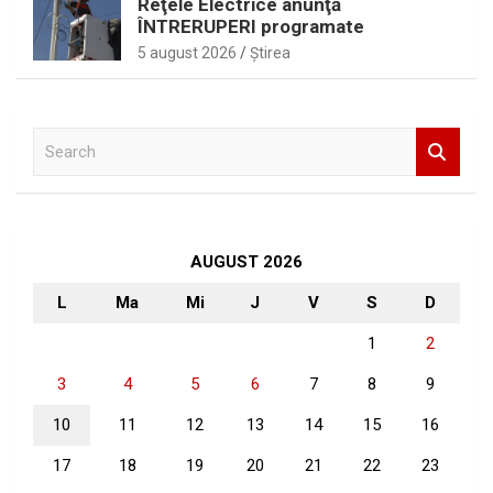
Reţele Electrice anunţă
ÎNTRERUPERI programate
5 august 2026
Ştirea
S
e
a
r
c
h
AUGUST 2026
L
Ma
Mi
J
V
S
D
1
2
3
4
5
6
7
8
9
10
11
12
13
14
15
16
17
18
19
20
21
22
23