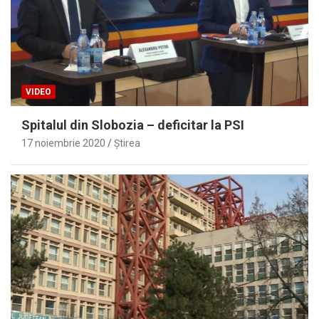
VIDEO
Spitalul din Slobozia – deficitar la PSI
17 noiembrie 2020
Ştirea