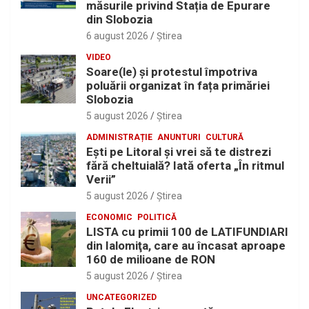
măsurile privind Stația de Epurare
din Slobozia
6 august 2026
Ştirea
VIDEO
Soare(le) și protestul împotriva
poluării organizat în fața primăriei
Slobozia
5 august 2026
Ştirea
ADMINISTRAȚIE
ANUNTURI
CULTURĂ
Eşti pe Litoral şi vrei să te distrezi
fără cheltuială? Iată oferta „În ritmul
Verii”
5 august 2026
Ştirea
ECONOMIC
POLITICĂ
LISTA cu primii 100 de LATIFUNDIARI
din Ialomiţa, care au încasat aproape
160 de milioane de RON
5 august 2026
Ştirea
UNCATEGORIZED