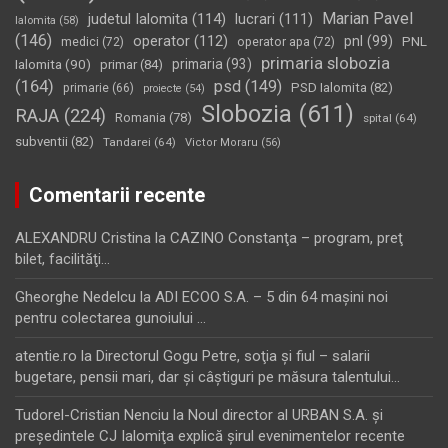
Marian Pavel
judetul Ialomita
(114)
lucrari
(111)
Ialomita
(58)
(146)
operator
(112)
pnl
(99)
PNL
medici
(72)
operator apa
(72)
primaria slobozia
Ialomita
(90)
primaria
(93)
primar
(84)
(164)
psd
(149)
PSD Ialomita
(82)
primarie
(66)
proiecte
(54)
Slobozia
(611)
RAJA
(224)
Romania
(78)
spital
(64)
subventii
(82)
Tandarei
(64)
Victor Moraru
(56)
Comentarii recente
ALEXANDRU Cristina
la
CAZINO Constanţa – program, preţ
bilet, facilităţi…
Gheorghe Nedelcu
la
ADI ECOO S.A. – 5 din 64 maşini noi
pentru colectarea gunoiului …
atentie.ro
la
Directorul Gogu Petre, soţia şi fiul – salarii
bugetare, pensii mari, dar şi câştiguri pe măsura talentului…
Tudorel-Cristian Nenciu
la
Noul director al URBAN S.A. şi
preşedintele CJ Ialomiţa explică şirul evenimentelor recente