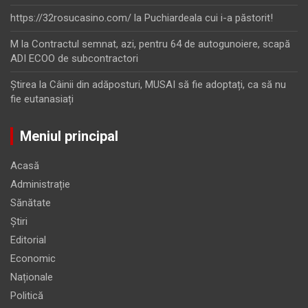
https://32rosucasino.com/
la
Puchiardeala cui i-a păstorit!
M
la
Contractul semnat, azi, pentru 64 de autogunoiere, scapă
ADI ECOO de subcontractori
Ştirea
la
Câinii din adăposturi, MUSAI să fie adoptați, ca să nu
fie eutanasiați
Meniul principal
Acasă
Administrație
Sănătate
Știri
Editorial
Economic
Naționale
Politică