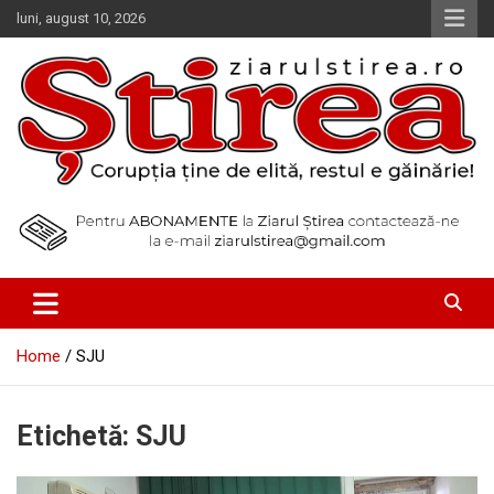
Skip
luni, august 10, 2026
to
content
Corupția ține de elită, restul e găinărie!
Ziarul Știrea
Home
SJU
Etichetă:
SJU