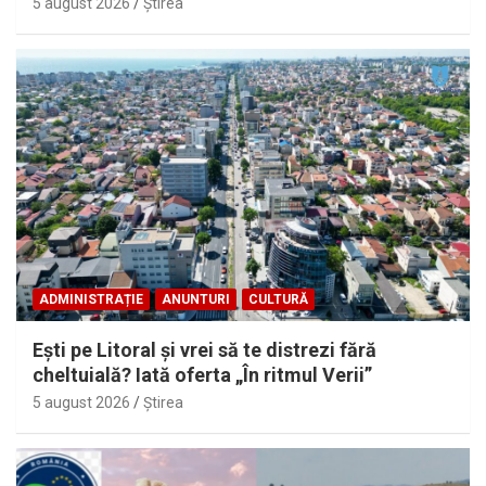
5 august 2026
Ştirea
ADMINISTRAȚIE
ANUNTURI
CULTURĂ
Eşti pe Litoral şi vrei să te distrezi fără
cheltuială? Iată oferta „În ritmul Verii”
5 august 2026
Ştirea