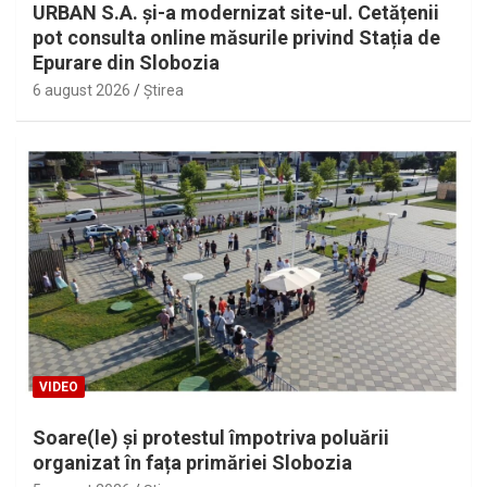
URBAN S.A. și-a modernizat site-ul. Cetățenii
pot consulta online măsurile privind Stația de
Epurare din Slobozia
6 august 2026
Ştirea
VIDEO
Soare(le) și protestul împotriva poluării
organizat în fața primăriei Slobozia