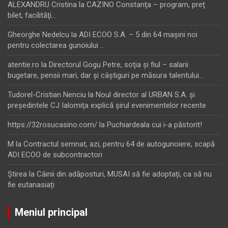
ALEXANDRU Cristina
la
CAZINO Constanţa – program, preţ
bilet, facilităţi…
Gheorghe Nedelcu
la
ADI ECOO S.A. – 5 din 64 maşini noi
pentru colectarea gunoiului …
atentie.ro
la
Directorul Gogu Petre, soţia şi fiul – salarii
bugetare, pensii mari, dar şi câştiguri pe măsura talentului…
Tudorel-Cristian Nenciu
la
Noul director al URBAN S.A. şi
preşedintele CJ Ialomiţa explică şirul evenimentelor recente
https://32rosucasino.com/
la
Puchiardeala cui i-a păstorit!
M
la
Contractul semnat, azi, pentru 64 de autogunoiere, scapă
ADI ECOO de subcontractori
Ştirea
la
Câinii din adăposturi, MUSAI să fie adoptați, ca să nu
fie eutanasiați
Meniul principal