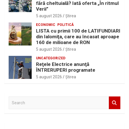
fără cheltuială? Iată oferta „În ritmul
Verii”
5 august 2026
Ştirea
ECONOMIC
POLITICĂ
LISTA cu primii 100 de LATIFUNDIARI
din Ialomiţa, care au încasat aproape
160 de milioane de RON
5 august 2026
Ştirea
UNCATEGORIZED
Reţele Electrice anunţă
ÎNTRERUPERI programate
5 august 2026
Ştirea
S
e
a
r
c