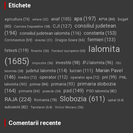
Etichete
apa
(197)
anaf
(105)
APIA
(84)
buget
agricultura
(70)
amara
(52)
consiliul judetean
CJI
(127)
(85)
Camera Deputatilor
(58)
(194)
constanta
(153)
consiliul judetean ialomita
(116)
fermieri
(133)
Coronavirus
(69)
Dragos Soare
(66)
director
(51)
Ialomita
fetesti
(119)
fonduri europene
(60)
finante
(56)
(1685)
investitii
(98)
IPJ Ialomita
(96)
impozite
(56)
ISU
Marian Pavel
judetul Ialomita
(114)
lucrari
(111)
Ialomita
(58)
(146)
operator
(112)
pnl
(99)
PNL
medici
(72)
operator apa
(72)
primaria slobozia
Ialomita
(90)
primaria
(93)
primar
(84)
(164)
psd
(149)
PSD Ialomita
(82)
primarie
(66)
proiecte
(54)
Slobozia
(611)
RAJA
(224)
Romania
(78)
spital
(64)
subventii
(82)
Tandarei
(64)
Victor Moraru
(56)
Comentarii recente