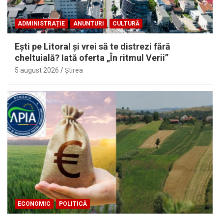
ADMINISTRAȚIE
ANUNTURI
CULTURĂ
Eşti pe Litoral şi vrei să te distrezi fără
cheltuială? Iată oferta „În ritmul Verii”
5 august 2026
Ştirea
ECONOMIC
POLITICĂ