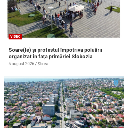
VIDEO
Soare(le) și protestul împotriva poluării
organizat în fața primăriei Slobozia
5 august 2026
Ştirea