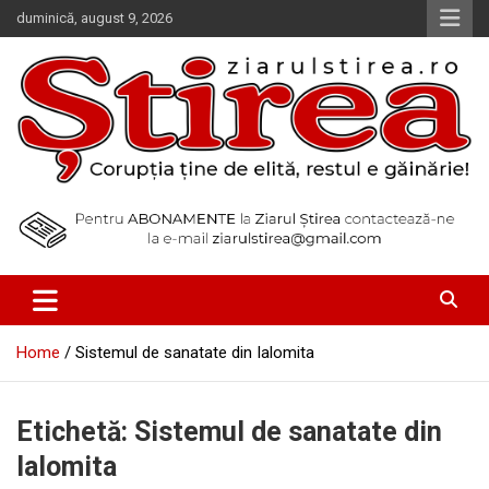
Skip
duminică, august 9, 2026
to
content
Corupția ține de elită, restul e găinărie!
Ziarul Știrea
Home
Sistemul de sanatate din Ialomita
Etichetă:
Sistemul de sanatate din
Ialomita