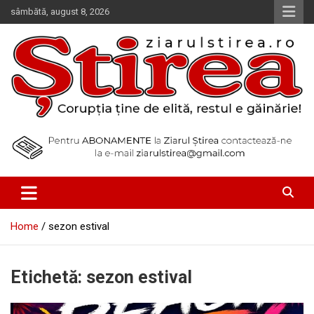
Skip
sâmbătă, august 8, 2026
to
content
Corupția ține de elită, restul e găinărie!
Ziarul Știrea
Home
sezon estival
Etichetă:
sezon estival