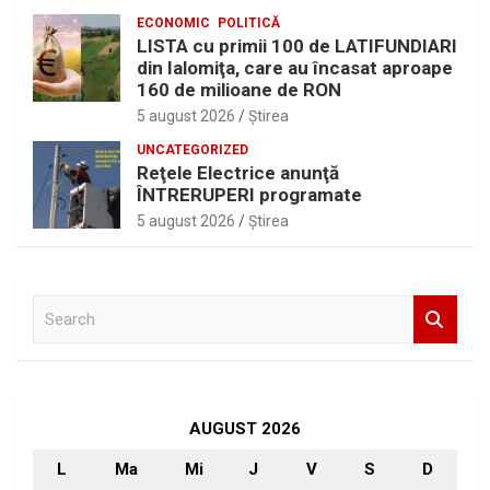
ECONOMIC
POLITICĂ
LISTA cu primii 100 de LATIFUNDIARI
din Ialomiţa, care au încasat aproape
160 de milioane de RON
5 august 2026
Ştirea
UNCATEGORIZED
Reţele Electrice anunţă
ÎNTRERUPERI programate
5 august 2026
Ştirea
S
e
a
r
c
h
AUGUST 2026
L
Ma
Mi
J
V
S
D