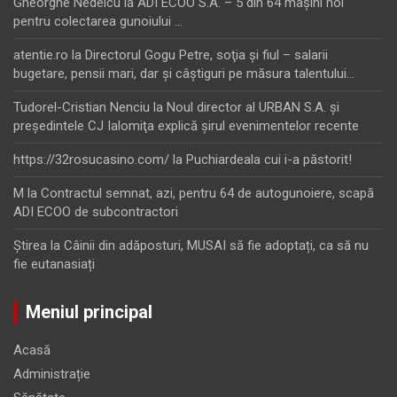
Gheorghe Nedelcu
la
ADI ECOO S.A. – 5 din 64 maşini noi
pentru colectarea gunoiului …
atentie.ro
la
Directorul Gogu Petre, soţia şi fiul – salarii
bugetare, pensii mari, dar şi câştiguri pe măsura talentului…
Tudorel-Cristian Nenciu
la
Noul director al URBAN S.A. şi
preşedintele CJ Ialomiţa explică şirul evenimentelor recente
https://32rosucasino.com/
la
Puchiardeala cui i-a păstorit!
M
la
Contractul semnat, azi, pentru 64 de autogunoiere, scapă
ADI ECOO de subcontractori
Ştirea
la
Câinii din adăposturi, MUSAI să fie adoptați, ca să nu
fie eutanasiați
Meniul principal
Acasă
Administrație