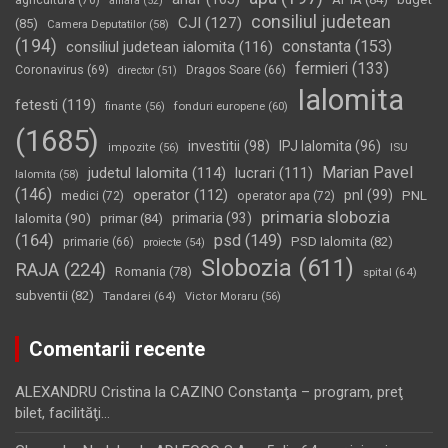
agricultura
(70)
amara
(52)
consiliul judetean
CJI
(127)
(85)
Camera Deputatilor
(58)
(194)
constanta
(153)
consiliul judetean ialomita
(116)
fermieri
(133)
Coronavirus
(69)
Dragos Soare
(66)
director
(51)
Ialomita
fetesti
(119)
fonduri europene
(60)
finante
(56)
(1685)
investitii
(98)
IPJ Ialomita
(96)
impozite
(56)
ISU
Marian Pavel
judetul Ialomita
(114)
lucrari
(111)
Ialomita
(58)
(146)
operator
(112)
pnl
(99)
PNL
medici
(72)
operator apa
(72)
primaria slobozia
Ialomita
(90)
primaria
(93)
primar
(84)
(164)
psd
(149)
PSD Ialomita
(82)
primarie
(66)
proiecte
(54)
Slobozia
(611)
RAJA
(224)
Romania
(78)
spital
(64)
subventii
(82)
Tandarei
(64)
Victor Moraru
(56)
Comentarii recente
ALEXANDRU Cristina
la
CAZINO Constanţa – program, preţ
bilet, facilităţi…