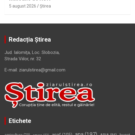
5 august 2026
Ştirea
Redacția Știrea
Jud. Ialomiţa, Loc. Slobozia,
Strada Viilor, nr. 32
E-mail: ziarulstirea@gmail.com
Etichete
apa
(197)
anaf
(105)
APIA
(84)
buget