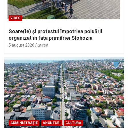
VIDEO
Soare(le) și protestul împotriva poluării
organizat în fața primăriei Slobozia
5 august 2026
Ştirea
ADMINISTRAȚIE
ANUNTURI
CULTURĂ