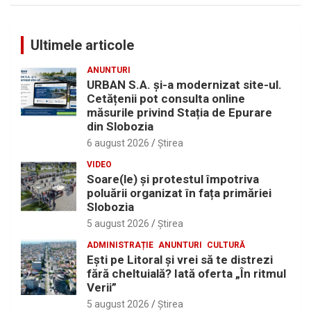
Ultimele articole
ANUNTURI
URBAN S.A. și-a modernizat site-ul.
Cetățenii pot consulta online
măsurile privind Stația de Epurare
din Slobozia
6 august 2026
Ştirea
VIDEO
Soare(le) și protestul împotriva
poluării organizat în fața primăriei
Slobozia
5 august 2026
Ştirea
ADMINISTRAȚIE
ANUNTURI
CULTURĂ
Eşti pe Litoral şi vrei să te distrezi
fără cheltuială? Iată oferta „În ritmul
Verii”
5 august 2026
Ştirea