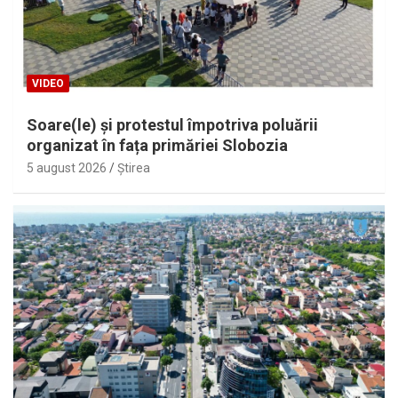
VIDEO
Soare(le) și protestul împotriva poluării
organizat în fața primăriei Slobozia
5 august 2026
Ştirea