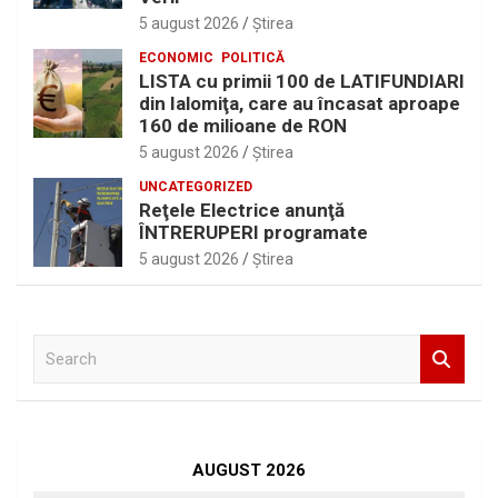
5 august 2026
Ştirea
ECONOMIC
POLITICĂ
LISTA cu primii 100 de LATIFUNDIARI
din Ialomiţa, care au încasat aproape
160 de milioane de RON
5 august 2026
Ştirea
UNCATEGORIZED
Reţele Electrice anunţă
ÎNTRERUPERI programate
5 august 2026
Ştirea
S
e
a
r
c
h
AUGUST 2026