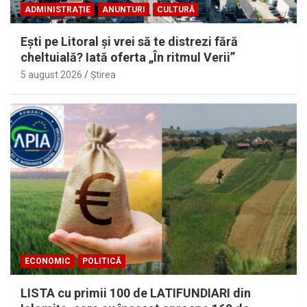
ADMINISTRAȚIE
ANUNTURI
CULTURĂ
Eşti pe Litoral şi vrei să te distrezi fără
cheltuială? Iată oferta „În ritmul Verii”
5 august 2026
Ştirea
ECONOMIC
POLITICĂ
LISTA cu primii 100 de LATIFUNDIARI din