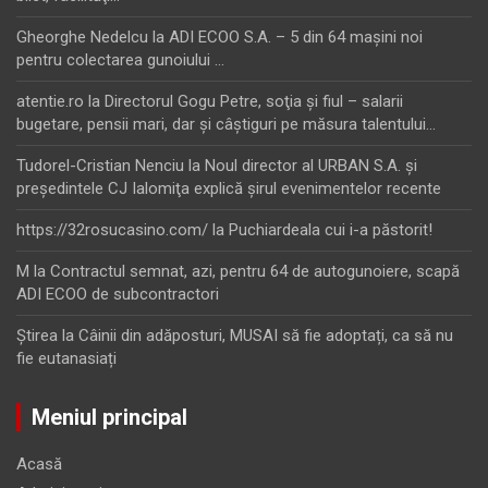
Gheorghe Nedelcu
la
ADI ECOO S.A. – 5 din 64 maşini noi
pentru colectarea gunoiului …
atentie.ro
la
Directorul Gogu Petre, soţia şi fiul – salarii
bugetare, pensii mari, dar şi câştiguri pe măsura talentului…
Tudorel-Cristian Nenciu
la
Noul director al URBAN S.A. şi
preşedintele CJ Ialomiţa explică şirul evenimentelor recente
https://32rosucasino.com/
la
Puchiardeala cui i-a păstorit!
M
la
Contractul semnat, azi, pentru 64 de autogunoiere, scapă
ADI ECOO de subcontractori
Ştirea
la
Câinii din adăposturi, MUSAI să fie adoptați, ca să nu
fie eutanasiați
Meniul principal
Acasă