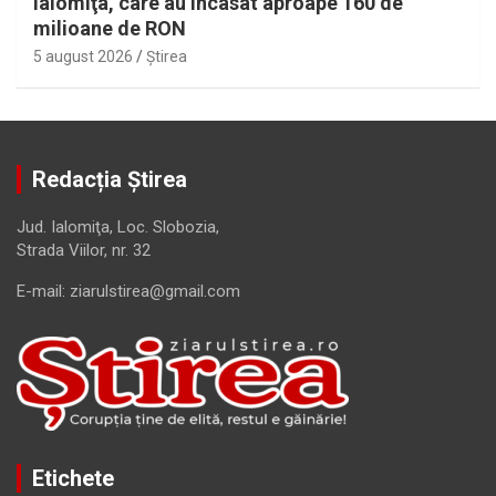
Ialomiţa, care au încasat aproape 160 de
milioane de RON
5 august 2026
Ştirea
Redacția Știrea
Jud. Ialomiţa, Loc. Slobozia,
Strada Viilor, nr. 32
E-mail: ziarulstirea@gmail.com
Etichete