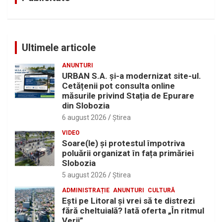
Ultimele articole
ANUNTURI
URBAN S.A. și-a modernizat site-ul.
Cetățenii pot consulta online
măsurile privind Stația de Epurare
din Slobozia
6 august 2026
Ştirea
VIDEO
Soare(le) și protestul împotriva
poluării organizat în fața primăriei
Slobozia
5 august 2026
Ştirea
ADMINISTRAȚIE
ANUNTURI
CULTURĂ
Eşti pe Litoral şi vrei să te distrezi
fără cheltuială? Iată oferta „În ritmul
Verii”