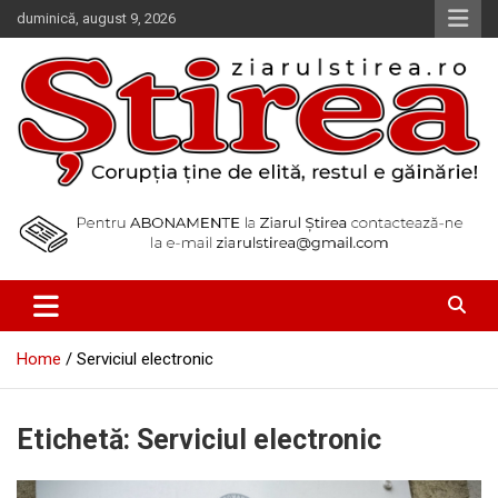
Skip
duminică, august 9, 2026
to
content
Corupția ține de elită, restul e găinărie!
Ziarul Știrea
Home
Serviciul electronic
Etichetă:
Serviciul electronic