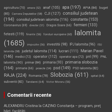
apa
(197)
anaf
(105)
APIA
(84)
buget
agricultura
(70)
amara
(52)
consiliul judetean
CJI
(127)
(85)
Camera Deputatilor
(58)
(194)
constanta
(153)
consiliul judetean ialomita
(116)
fermieri
(133)
Coronavirus
(69)
Dragos Soare
(66)
director
(51)
Ialomita
fetesti
(119)
fonduri europene
(60)
finante
(56)
(1685)
investitii
(98)
IPJ Ialomita
(96)
impozite
(56)
ISU
Marian Pavel
judetul Ialomita
(114)
lucrari
(111)
Ialomita
(58)
(146)
operator
(112)
pnl
(99)
PNL
medici
(72)
operator apa
(72)
primaria slobozia
Ialomita
(90)
primaria
(93)
primar
(84)
(164)
psd
(149)
PSD Ialomita
(82)
primarie
(66)
proiecte
(54)
Slobozia
(611)
RAJA
(224)
Romania
(78)
spital
(64)
subventii
(82)
Tandarei
(64)
Victor Moraru
(56)
Comentarii recente
ALEXANDRU Cristina
la
CAZINO Constanţa – program, preţ
bilet, facilităţi…