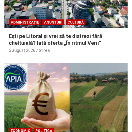
ADMINISTRAȚIE
ANUNTURI
CULTURĂ
Eşti pe Litoral şi vrei să te distrezi fără
cheltuială? Iată oferta „În ritmul Verii”
5 august 2026
Ştirea
ECONOMIC
POLITICĂ