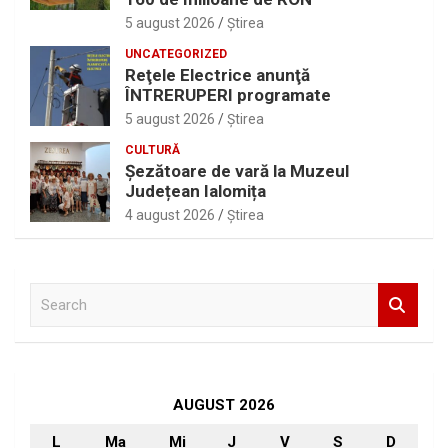
5 august 2026
Ştirea
UNCATEGORIZED
Reţele Electrice anunţă
ÎNTRERUPERI programate
5 august 2026
Ştirea
CULTURĂ
Șezătoare de vară la Muzeul
Județean Ialomița
4 august 2026
Ştirea
S
e
a
r
c
h
AUGUST 2026
L
Ma
Mi
J
V
S
D