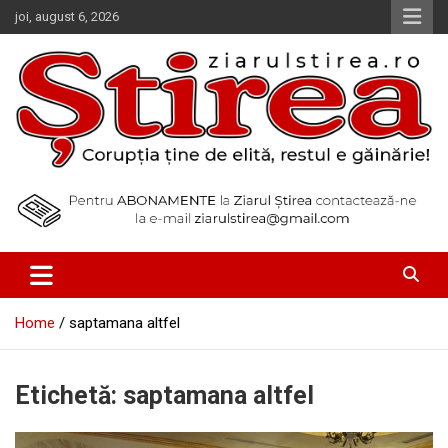
Skip
joi, august 6, 2026
to
content
Corupția ține de elită, restul e găinărie!
Ziarul Știrea
Home
saptamana altfel
Etichetă:
saptamana altfel