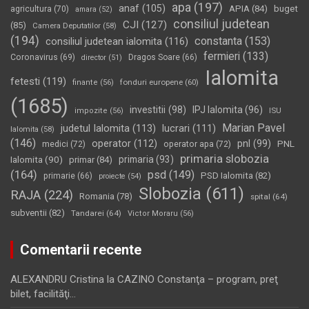
apa
(197)
anaf
(105)
APIA
(84)
buget
agricultura
(70)
amara
(52)
consiliul judetean
CJI
(127)
(85)
Camera Deputatilor
(58)
(194)
constanta
(153)
consiliul judetean ialomita
(116)
fermieri
(133)
Coronavirus
(69)
Dragos Soare
(66)
director
(51)
Ialomita
fetesti
(119)
fonduri europene
(60)
finante
(56)
(1685)
investitii
(98)
IPJ Ialomita
(96)
impozite
(56)
ISU
Marian Pavel
judetul Ialomita
(113)
lucrari
(111)
Ialomita
(58)
(146)
operator
(112)
pnl
(99)
PNL
medici
(72)
operator apa
(72)
primaria slobozia
Ialomita
(90)
primaria
(93)
primar
(84)
(164)
psd
(149)
PSD Ialomita
(82)
primarie
(66)
proiecte
(54)
Slobozia
(611)
RAJA
(224)
Romania
(78)
spital
(64)
subventii
(82)
Tandarei
(64)
Victor Moraru
(56)
Comentarii recente
ALEXANDRU Cristina
la
CAZINO Constanţa – program, preţ
bilet, facilităţi…