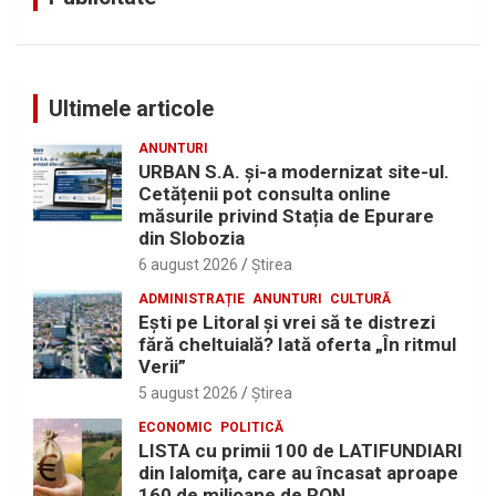
Ultimele articole
ANUNTURI
URBAN S.A. și-a modernizat site-ul.
Cetățenii pot consulta online
măsurile privind Stația de Epurare
din Slobozia
6 august 2026
Ştirea
ADMINISTRAȚIE
ANUNTURI
CULTURĂ
Eşti pe Litoral şi vrei să te distrezi
fără cheltuială? Iată oferta „În ritmul
Verii”
5 august 2026
Ştirea
ECONOMIC
POLITICĂ
LISTA cu primii 100 de LATIFUNDIARI
din Ialomiţa, care au încasat aproape
160 de milioane de RON