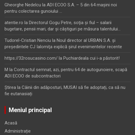
Gheorghe Nedelcu
la
ADI ECOO S.A. – 5 din 64 maşini noi
pentru colectarea gunoiului …
atentie.ro
la
Directorul Gogu Petre, soţia şi fiul – salarii
bugetare, pensii mari, dar şi câştiguri pe măsura talentului…
Tudorel-Cristian Nenciu
la
Noul director al URBAN S.A. şi
preşedintele CJ Ialomiţa explică şirul evenimentelor recente
https://32rosucasino.com/
la
Puchiardeala cui i-a păstorit!
M
la
Contractul semnat, azi, pentru 64 de autogunoiere, scapă
ADI ECOO de subcontractori
Ştirea
la
Câinii din adăposturi, MUSAI să fie adoptați, ca să nu
fie eutanasiați
Meniul principal
Acasă
Administrație