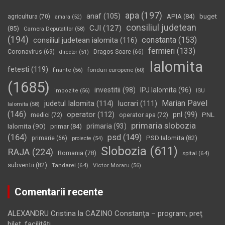
apa
(197)
anaf
(105)
APIA
(84)
buget
agricultura
(70)
amara
(52)
consiliul judetean
CJI
(127)
(85)
Camera Deputatilor
(58)
(194)
constanta
(153)
consiliul judetean ialomita
(116)
fermieri
(133)
Coronavirus
(69)
Dragos Soare
(66)
director
(51)
Ialomita
fetesti
(119)
fonduri europene
(60)
finante
(56)
(1685)
investitii
(98)
IPJ Ialomita
(96)
impozite
(56)
ISU
Marian Pavel
judetul Ialomita
(114)
lucrari
(111)
Ialomita
(58)
(146)
operator
(112)
pnl
(99)
PNL
medici
(72)
operator apa
(72)
primaria slobozia
Ialomita
(90)
primaria
(93)
primar
(84)
(164)
psd
(149)
PSD Ialomita
(82)
primarie
(66)
proiecte
(54)
Slobozia
(611)
RAJA
(224)
Romania
(78)
spital
(64)
subventii
(82)
Tandarei
(64)
Victor Moraru
(56)
Comentarii recente
ALEXANDRU Cristina
la
CAZINO Constanţa – program, preţ
bilet, facilităţi…