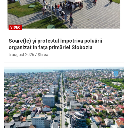
VIDEO
Soare(le) și protestul împotriva poluării
organizat în fața primăriei Slobozia
5 august 2026
Ştirea