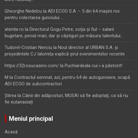
Gheorghe Nedelcu
la
ADI ECOO S.A. – 5 din 64 maşini noi
pentru colectarea gunoiului …
atentie.ro
la
Directorul Gogu Petre, soţia şi fiul – salarii
bugetare, pensii mari, dar şi câştiguri pe măsura talentului…
Tudorel-Cristian Nenciu
la
Noul director al URBAN S.A. şi
preşedintele CJ Ialomiţa explică şirul evenimentelor recente
https://32rosucasino.com/
la
Puchiardeala cui i-a păstorit!
M
la
Contractul semnat, azi, pentru 64 de autogunoiere, scapă
ADI ECOO de subcontractori
Ştirea
la
Câinii din adăposturi, MUSAI să fie adoptați, ca să nu
fie eutanasiați
Meniul principal
Acasă