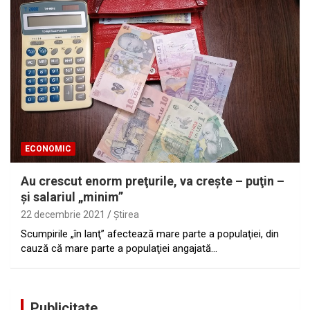
ECONOMIC
Au crescut enorm preţurile, va creşte – puţin –
şi salariul „minim”
22 decembrie 2021
Ştirea
Scumpirile „în lanţ” afectează mare parte a populaţiei, din
cauză că mare parte a populaţiei angajată…
Publicitate