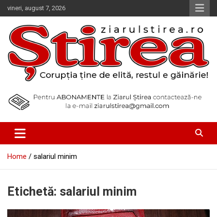
Skip
vineri, august 7, 2026
to
content
Corupția ține de elită, restul e găinărie!
Ziarul Știrea
Home
salariul minim
Etichetă:
salariul minim