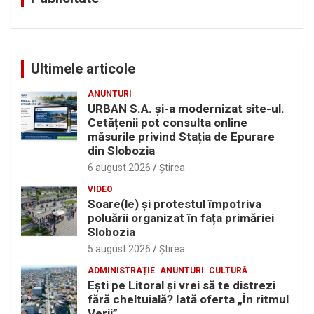
Ultimele articole
ANUNTURI
URBAN S.A. și-a modernizat site-ul.
Cetățenii pot consulta online
măsurile privind Stația de Epurare
din Slobozia
6 august 2026
Ştirea
VIDEO
Soare(le) și protestul împotriva
poluării organizat în fața primăriei
Slobozia
5 august 2026
Ştirea
ADMINISTRAȚIE
ANUNTURI
CULTURĂ
Eşti pe Litoral şi vrei să te distrezi
fără cheltuială? Iată oferta „În ritmul
Verii”