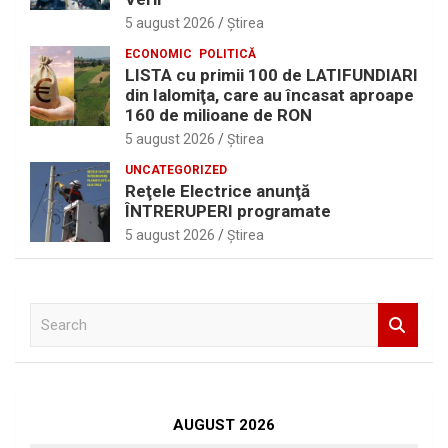
5 august 2026
Ştirea
ECONOMIC
POLITICĂ
LISTA cu primii 100 de LATIFUNDIARI
din Ialomiţa, care au încasat aproape
160 de milioane de RON
5 august 2026
Ştirea
UNCATEGORIZED
Reţele Electrice anunţă
ÎNTRERUPERI programate
5 august 2026
Ştirea
S
e
a
r
c
h
AUGUST 2026