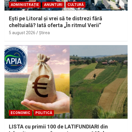
ADMINISTRAȚIE
ANUNTURI
CULTURĂ
Eşti pe Litoral şi vrei să te distrezi fără
cheltuială? Iată oferta „În ritmul Verii”
5 august 2026
Ştirea
ECONOMIC
POLITICĂ
LISTA cu primii 100 de LATIFUNDIARI din