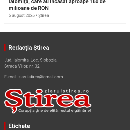
Ialomiţa, care au încasat aproape 160 de
milioane de RON
5 august 2026
Ştirea
Redacția Știrea
Jud. Ialomiţa, Loc. Slobozia,
Strada Viilor, nr. 32
E-mail: ziarulstirea@gmail.com
Etichete