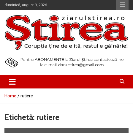
Skip
duminică, august 9, 2026
to
content
Corupția ține de elită, restul e găinărie!
Ziarul Știrea
Home
rutiere
Etichetă:
rutiere