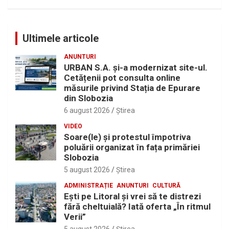
Ultimele articole
ANUNTURI
URBAN S.A. și-a modernizat site-ul.
Cetățenii pot consulta online
măsurile privind Stația de Epurare
din Slobozia
6 august 2026
Ştirea
VIDEO
Soare(le) și protestul împotriva
poluării organizat în fața primăriei
Slobozia
5 august 2026
Ştirea
ADMINISTRAȚIE
ANUNTURI
CULTURĂ
Eşti pe Litoral şi vrei să te distrezi
fără cheltuială? Iată oferta „În ritmul
Verii”