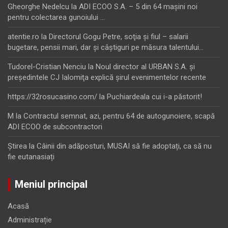
Gheorghe Nedelcu
la
ADI ECOO S.A. – 5 din 64 maşini noi
pentru colectarea gunoiului …
atentie.ro
la
Directorul Gogu Petre, soţia şi fiul – salarii
bugetare, pensii mari, dar şi câştiguri pe măsura talentului…
Tudorel-Cristian Nenciu
la
Noul director al URBAN S.A. şi
preşedintele CJ Ialomiţa explică şirul evenimentelor recente
https://32rosucasino.com/
la
Puchiardeala cui i-a păstorit!
M
la
Contractul semnat, azi, pentru 64 de autogunoiere, scapă
ADI ECOO de subcontractori
Ştirea
la
Câinii din adăposturi, MUSAI să fie adoptați, ca să nu
fie eutanasiați
Meniul principal
Acasă
Administrație