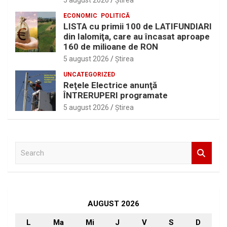
5 august 2026
Ştirea
ECONOMIC
POLITICĂ
LISTA cu primii 100 de LATIFUNDIARI
din Ialomiţa, care au încasat aproape
160 de milioane de RON
5 august 2026
Ştirea
UNCATEGORIZED
Reţele Electrice anunţă
ÎNTRERUPERI programate
5 august 2026
Ştirea
S
e
a
r
c
h
AUGUST 2026
L
Ma
Mi
J
V
S
D