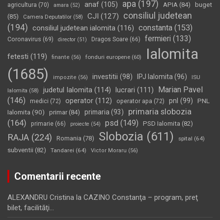
apa
(197)
anaf
(105)
APIA
(84)
buget
agricultura
(70)
amara
(52)
consiliul judetean
CJI
(127)
(85)
Camera Deputatilor
(58)
(194)
constanta
(153)
consiliul judetean ialomita
(116)
fermieri
(133)
Coronavirus
(69)
Dragos Soare
(66)
director
(51)
Ialomita
fetesti
(119)
fonduri europene
(60)
finante
(56)
(1685)
investitii
(98)
IPJ Ialomita
(96)
impozite
(56)
ISU
Marian Pavel
judetul Ialomita
(114)
lucrari
(111)
Ialomita
(58)
(146)
operator
(112)
pnl
(99)
PNL
medici
(72)
operator apa
(72)
primaria slobozia
Ialomita
(90)
primaria
(93)
primar
(84)
(164)
psd
(149)
PSD Ialomita
(82)
primarie
(66)
proiecte
(54)
Slobozia
(611)
RAJA
(224)
Romania
(78)
spital
(64)
subventii
(82)
Tandarei
(64)
Victor Moraru
(56)
Comentarii recente
ALEXANDRU Cristina
la
CAZINO Constanţa – program, preţ
bilet, facilităţi…