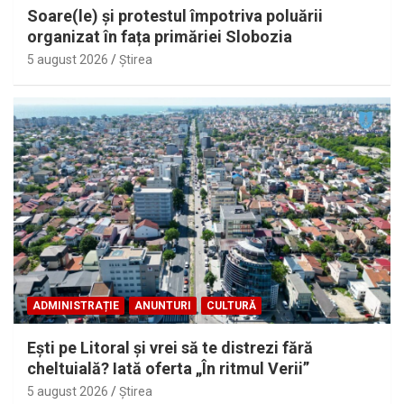
Soare(le) și protestul împotriva poluării
organizat în fața primăriei Slobozia
5 august 2026
Ştirea
ADMINISTRAȚIE
ANUNTURI
CULTURĂ
Eşti pe Litoral şi vrei să te distrezi fără
cheltuială? Iată oferta „În ritmul Verii”
5 august 2026
Ştirea