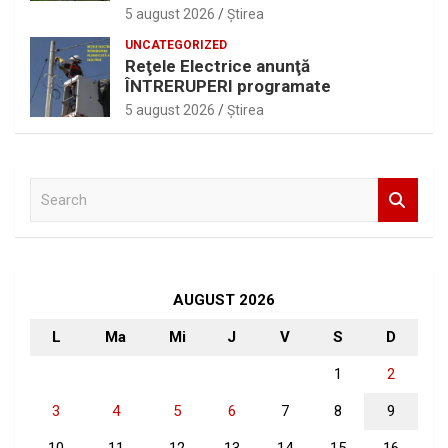
5 august 2026
Ştirea
UNCATEGORIZED
Reţele Electrice anunţă
ÎNTRERUPERI programate
5 august 2026
Ştirea
S
e
a
r
c
h
AUGUST 2026
L
Ma
Mi
J
V
S
D
1
2
3
4
5
6
7
8
9