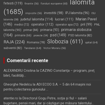
Ialomita
fetesti
(119)
fonduri europene
(60)
finante
(56)
(1685)
investitii
(98)
IPJ Ialomita
(96)
impozite
(56)
ISU
Marian Pavel
judetul Ialomita
(114)
lucrari
(111)
Ialomita
(58)
(146)
operator
(112)
pnl
(99)
PNL
medici
(72)
operator apa
(72)
primaria slobozia
Ialomita
(90)
primaria
(93)
primar
(84)
(164)
psd
(149)
PSD Ialomita
(82)
primarie
(66)
proiecte
(54)
Slobozia
(611)
RAJA
(224)
Romania
(78)
spital
(64)
subventii
(82)
Tandarei
(64)
Victor Moraru
(56)
Comentarii recente
ALEXANDRU Cristina
la
CAZINO Constanţa – program, preţ
bilet, facilităţi…
Gheorghe Nedelcu
la
ADI ECOO S.A. – 5 din 64 maşini noi
pentru colectarea gunoiului …
atentie.ro
la
Directorul Gogu Petre, soţia şi fiul – salarii
bugetare, pensii mari, dar şi câştiguri pe măsura talentului…