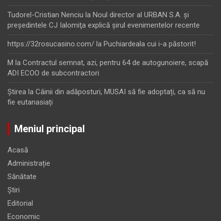
Tudorel-Cristian Nenciu
la
Noul director al URBAN S.A. şi
preşedintele CJ Ialomiţa explică şirul evenimentelor recente
https://32rosucasino.com/
la
Puchiardeala cui i-a păstorit!
M
la
Contractul semnat, azi, pentru 64 de autogunoiere, scapă
ADI ECOO de subcontractori
Ştirea
la
Câinii din adăposturi, MUSAI să fie adoptați, ca să nu
fie eutanasiați
Meniul principal
Acasă
Administrație
Sănătate
Știri
Editorial
Economic