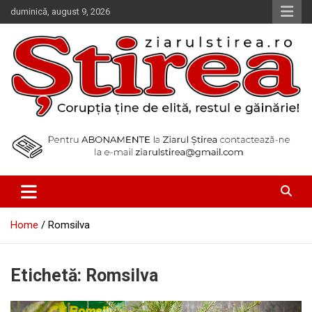
Skip
duminică, august 9, 2026
to
content
Corupția ține de elită, restul e găinărie!
Ziarul Știrea
Home
Romsilva
Etichetă:
Romsilva