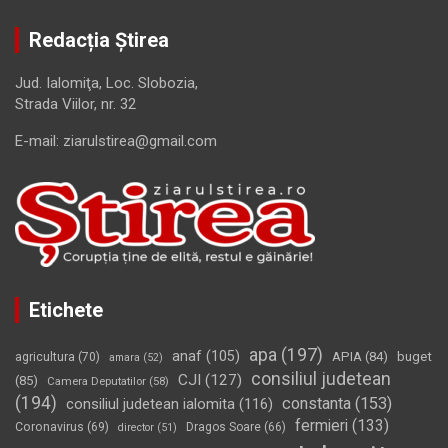
Redacția Știrea
Jud. Ialomiţa, Loc. Slobozia,
Strada Viilor, nr. 32
E-mail: ziarulstirea@gmail.com
Etichete
apa
(197)
anaf
(105)
APIA
(84)
buget
agricultura
(70)
amara
(52)
consiliul judetean
CJI
(127)
(85)
Camera Deputatilor
(58)
(194)
constanta
(153)
consiliul judetean ialomita
(116)
fermieri
(133)
Coronavirus
(69)
Dragos Soare
(66)
director
(51)