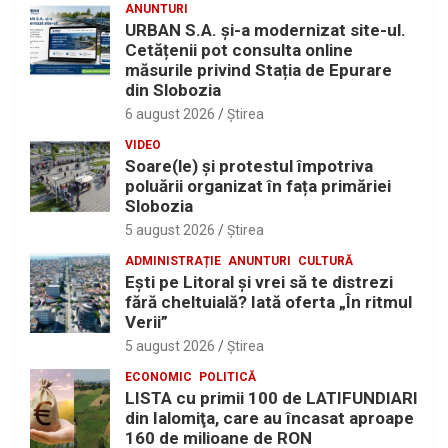
ANUNTURI
URBAN S.A. și-a modernizat site-ul.
Cetățenii pot consulta online
măsurile privind Stația de Epurare
din Slobozia
6 august 2026
Ştirea
VIDEO
Soare(le) și protestul împotriva
poluării organizat în fața primăriei
Slobozia
5 august 2026
Ştirea
ADMINISTRAȚIE
ANUNTURI
CULTURĂ
Eşti pe Litoral şi vrei să te distrezi
fără cheltuială? Iată oferta „În ritmul
Verii”
5 august 2026
Ştirea
ECONOMIC
POLITICĂ
LISTA cu primii 100 de LATIFUNDIARI
din Ialomiţa, care au încasat aproape
160 de milioane de RON