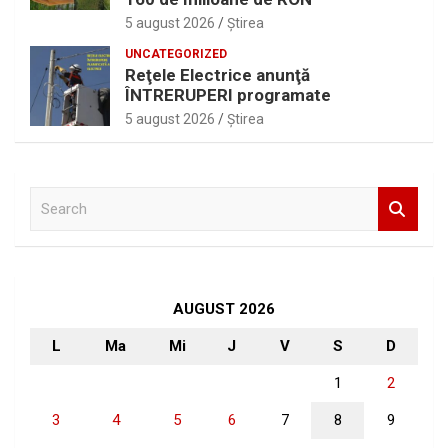
5 august 2026
Ştirea
UNCATEGORIZED
Reţele Electrice anunţă
ÎNTRERUPERI programate
5 august 2026
Ştirea
S
e
a
r
c
h
AUGUST 2026
L
Ma
Mi
J
V
S
D
1
2
3
4
5
6
7
8
9