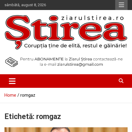
Skip
sâmbătă, august 8, 2026
to
content
Corupția ține de elită, restul e găinărie!
Ziarul Știrea
Home
romgaz
Etichetă:
romgaz