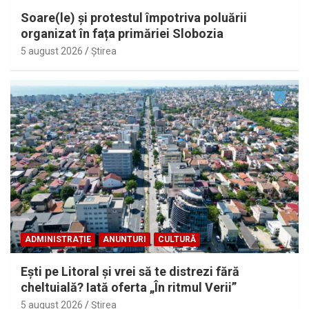
Soare(le) și protestul împotriva poluării
organizat în fața primăriei Slobozia
5 august 2026
Ştirea
ADMINISTRAȚIE
ANUNTURI
CULTURĂ
Eşti pe Litoral şi vrei să te distrezi fără
cheltuială? Iată oferta „În ritmul Verii”
5 august 2026
Ştirea