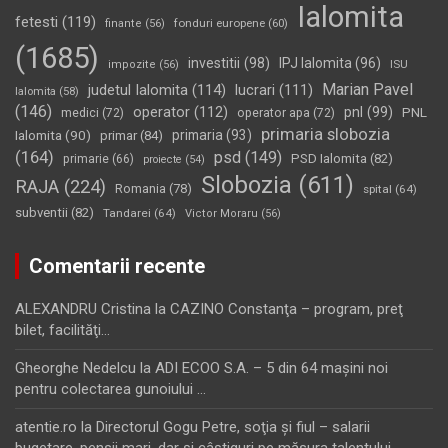
Ialomita
fetesti
(119)
fonduri europene
(60)
finante
(56)
(1685)
investitii
(98)
IPJ Ialomita
(96)
impozite
(56)
ISU
Marian Pavel
judetul Ialomita
(114)
lucrari
(111)
Ialomita
(58)
(146)
operator
(112)
pnl
(99)
PNL
medici
(72)
operator apa
(72)
primaria slobozia
Ialomita
(90)
primaria
(93)
primar
(84)
(164)
psd
(149)
PSD Ialomita
(82)
primarie
(66)
proiecte
(54)
Slobozia
(611)
RAJA
(224)
Romania
(78)
spital
(64)
subventii
(82)
Tandarei
(64)
Victor Moraru
(56)
Comentarii recente
ALEXANDRU Cristina
la
CAZINO Constanţa – program, preţ
bilet, facilităţi…
Gheorghe Nedelcu
la
ADI ECOO S.A. – 5 din 64 maşini noi
pentru colectarea gunoiului …
atentie.ro
la
Directorul Gogu Petre, soţia şi fiul – salarii
bugetare, pensii mari, dar şi câştiguri pe măsura talentului…