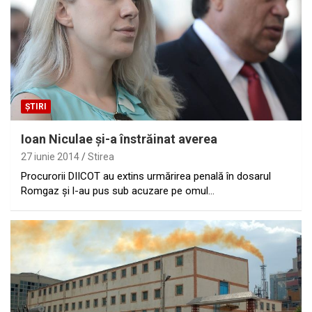
ȘTIRI
Ioan Niculae şi-a înstrăinat averea
27 iunie 2014
Stirea
Procurorii DIICOT au extins urmărirea penală în dosarul
Romgaz şi l-au pus sub acuzare pe omul…