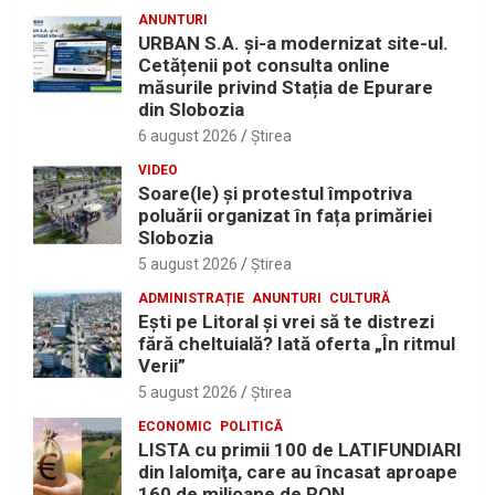
ANUNTURI
URBAN S.A. și-a modernizat site-ul.
Cetățenii pot consulta online
măsurile privind Stația de Epurare
din Slobozia
6 august 2026
Ştirea
VIDEO
Soare(le) și protestul împotriva
poluării organizat în fața primăriei
Slobozia
5 august 2026
Ştirea
ADMINISTRAȚIE
ANUNTURI
CULTURĂ
Eşti pe Litoral şi vrei să te distrezi
fără cheltuială? Iată oferta „În ritmul
Verii”
5 august 2026
Ştirea
ECONOMIC
POLITICĂ
LISTA cu primii 100 de LATIFUNDIARI
din Ialomiţa, care au încasat aproape
160 de milioane de RON