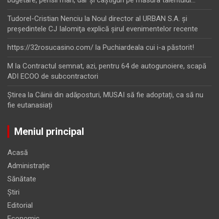
Tudorel-Cristian Nenciu
la
Noul director al URBAN S.A. şi
preşedintele CJ Ialomiţa explică şirul evenimentelor recente
https://32rosucasino.com/
la
Puchiardeala cui i-a păstorit!
M
la
Contractul semnat, azi, pentru 64 de autogunoiere, scapă
ADI ECOO de subcontractori
Ştirea
la
Câinii din adăposturi, MUSAI să fie adoptați, ca să nu
fie eutanasiați
Meniul principal
Acasă
Administrație
Sănătate
Știri
Editorial
Economic