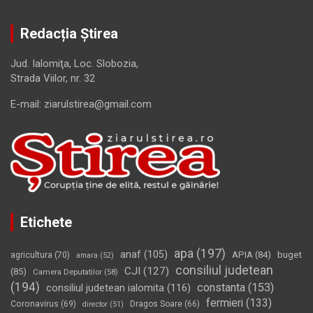
Redacția Știrea
Jud. Ialomiţa, Loc. Slobozia,
Strada Viilor, nr. 32
E-mail: ziarulstirea@gmail.com
Etichete
apa
(197)
anaf
(105)
APIA
(84)
buget
agricultura
(70)
amara
(52)
consiliul judetean
CJI
(127)
(85)
Camera Deputatilor
(58)
(194)
constanta
(153)
consiliul judetean ialomita
(116)
fermieri
(133)
Coronavirus
(69)
Dragos Soare
(66)
director
(51)