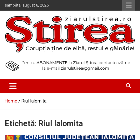
Skip
sâmbătă, august 8, 2026
to
content
Corupția ține de elită, restul e găinărie!
Ziarul Știrea
Home
Riul Ialomita
Etichetă:
Riul Ialomita