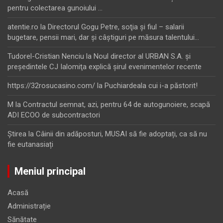
pentru colectarea gunoiului …
atentie.ro
la
Directorul Gogu Petre, soţia şi fiul – salarii
bugetare, pensii mari, dar şi câştiguri pe măsura talentului…
Tudorel-Cristian Nenciu
la
Noul director al URBAN S.A. şi
preşedintele CJ Ialomiţa explică şirul evenimentelor recente
https://32rosucasino.com/
la
Puchiardeala cui i-a păstorit!
M
la
Contractul semnat, azi, pentru 64 de autogunoiere, scapă
ADI ECOO de subcontractori
Ştirea
la
Câinii din adăposturi, MUSAI să fie adoptați, ca să nu
fie eutanasiați
Meniul principal
Acasă
Administrație
Sănătate