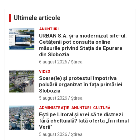
Ultimele articole
ANUNTURI
URBAN S.A. și-a modernizat site-ul.
Cetățenii pot consulta online
măsurile privind Stația de Epurare
din Slobozia
6 august 2026
Ştirea
VIDEO
Soare(le) și protestul împotriva
poluării organizat în fața primăriei
Slobozia
5 august 2026
Ştirea
ADMINISTRAȚIE
ANUNTURI
CULTURĂ
Eşti pe Litoral şi vrei să te distrezi
fără cheltuială? Iată oferta „În ritmul
Verii”
5 august 2026
Ştirea