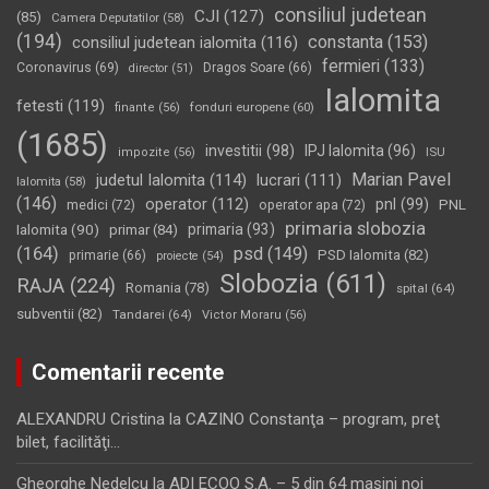
consiliul judetean
CJI
(127)
(85)
Camera Deputatilor
(58)
(194)
constanta
(153)
consiliul judetean ialomita
(116)
fermieri
(133)
Coronavirus
(69)
Dragos Soare
(66)
director
(51)
Ialomita
fetesti
(119)
fonduri europene
(60)
finante
(56)
(1685)
investitii
(98)
IPJ Ialomita
(96)
impozite
(56)
ISU
Marian Pavel
judetul Ialomita
(114)
lucrari
(111)
Ialomita
(58)
(146)
operator
(112)
pnl
(99)
PNL
medici
(72)
operator apa
(72)
primaria slobozia
Ialomita
(90)
primaria
(93)
primar
(84)
(164)
psd
(149)
PSD Ialomita
(82)
primarie
(66)
proiecte
(54)
Slobozia
(611)
RAJA
(224)
Romania
(78)
spital
(64)
subventii
(82)
Tandarei
(64)
Victor Moraru
(56)
Comentarii recente
ALEXANDRU Cristina
la
CAZINO Constanţa – program, preţ
bilet, facilităţi…
Gheorghe Nedelcu
la
ADI ECOO S.A. – 5 din 64 maşini noi