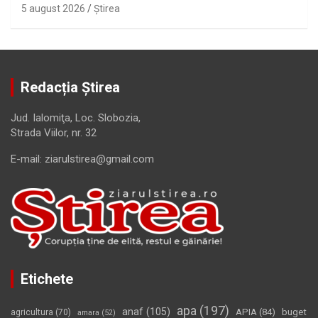
5 august 2026
Ştirea
Redacția Știrea
Jud. Ialomiţa, Loc. Slobozia,
Strada Viilor, nr. 32
E-mail: ziarulstirea@gmail.com
Etichete
apa
(197)
anaf
(105)
APIA
(84)
buget
agricultura
(70)
amara
(52)