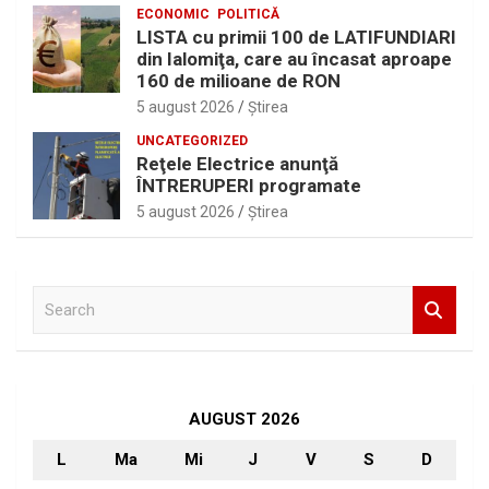
ECONOMIC
POLITICĂ
LISTA cu primii 100 de LATIFUNDIARI
din Ialomiţa, care au încasat aproape
160 de milioane de RON
5 august 2026
Ştirea
UNCATEGORIZED
Reţele Electrice anunţă
ÎNTRERUPERI programate
5 august 2026
Ştirea
S
e
a
r
c
h
AUGUST 2026
L
Ma
Mi
J
V
S
D